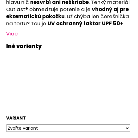
č
hlavu nič
nesvrbí ani neškriabe
. Tenký materiál
a
Outlast® obmedzuje potenie a je
vhodný aj pre
m
ekzematickú pokožku
. Už chýba len čerešnička
e
na tortu? Tou je
UV ochranný faktor UPF 50+
.
Viac
ČIAPKA
TENKÁ
PLOCHÝ
ŠEV
OUTLAST®
-
RUŽOVÁ
BABY
€9,62
VARIANT