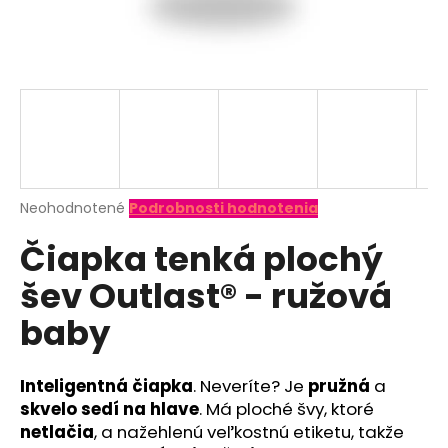
á
j
s
ť
?
Priemerné
Neohodnotené
Podrobnosti hodnotenia
hodnotenie
HĽADAŤ
Čiapka tenká plochý
produktu
je
šev Outlast® - ružová
0,0
z
O
baby
5
d
hviezdičiek.
p
o
Inteligentná čiapka
. Neveríte? Je
pružná
a
r
skvelo sedí na hlave
. Má ploché švy, ktoré
ú
netlačia
, a nažehlenú veľkostnú etiketu, takže