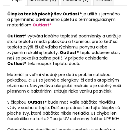
Čiapka tenká plochý šev Outlast®
je ušitá z jemného
a príjemného bavlneného úpletu s termoregulačným
materiálom
Outlast®
.
Outlast®
vytvára ideálne teplotné podmienky a udržuje
stálu teplotu medzi pokožkou a tkaninou, preto keď sa
teplota zvýši, či už vďaka rýchlemu pohybu alebo
zvýšením okolitej teploty,
Outlast®
teplo odoberie skôr,
než sa pokožka začne potiť. V prípade ochladenia,
Outlast®
telu naopak teplotu dodá.
Materiál je veľmi vhodný pre deti s problematickou
pokožkou, či už sa jedná o alergikov, či deti s atopickým
ekzémom. Nevyvoláva alergické reakcie a je odolný voči
pliesňam a baktériám, znižuje riziko vzniku potničiek.
S čiapkou
Outlast®
bude mať Vaše bábätko hlavičku
vždy v suchu a teple. Ďalšou prednosťou tejto čiapky sú
ploché švy, ktoré bábätko nikde netlačia. Už chýba len
čerešnička na tortu? Tou je UV ochranný faktor UPF 50+.
Odporúčame dodržiavať pracie symboly uvedené na