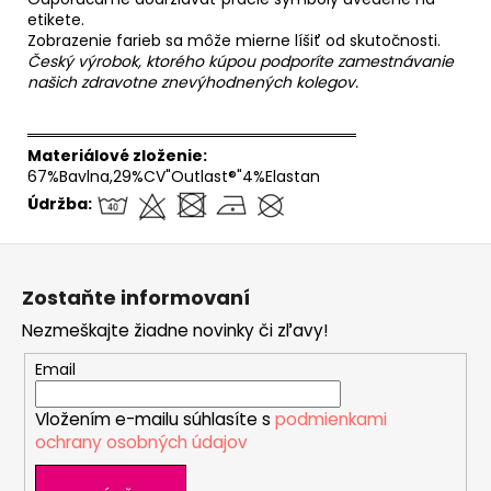
etikete.
Zobrazenie farieb sa môže mierne líšiť od skutočnosti.
Český výrobok, ktorého kúpou podporíte zamestnávanie
našich zdravotne znevýhodnených kolegov.
══════════════════════════════
Materiálové zloženie:
67%Bavlna,29%CV"Outlast®"4%Elastan
Údržba:
Z
á
Zostaňte informovaní
p
Nezmeškajte žiadne novinky či zľavy!
ä
t
Email
i
Vložením e-mailu súhlasíte s
podmienkami
e
ochrany osobných údajov