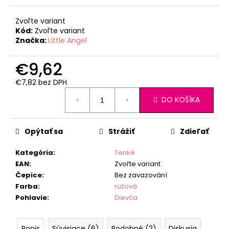
Zvoľte variant
Kód:
Zvoľte variant
Značka:
Little Angel
€9,62
€7,82 bez DPH
Jednotková
DO KOŠÍKA
cena:
Opýtať sa
Strážiť
Zdieľať
Kategória
:
Tenké
EAN
:
Zvoľte variant
Čepice
:
Bez zavazování
Farba
:
ružová
Pohlavie
:
Dievča
Popis
Súvisiace (6)
Podobné (2)
Diskusia