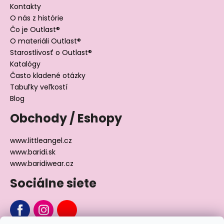
Kontakty
O nás z histórie
Čo je Outlast®
O materiáli Outlast®
Starostlivosť o Outlast®
Katalógy
Často kladené otázky
Tabuľky veľkostí
Blog
Obchody / Eshopy
www.littleangel.cz
www.baridi.sk
www.baridiwear.cz
Sociálne siete