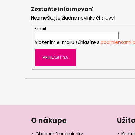
á
Zostaňte informovaní
p
Nezmeškajte žiadne novinky či zľavy!
ä
t
Email
i
Vložením e-mailu súhlasíte s
podmienkami o
e
PRIHLÁSIŤ SA
O nákupe
Užit
Obchodné podmienky
Konta