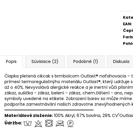
cena
Kate
EAN
:
Čep
Far
Pohl
Popis
Súvisiace (2)
Podobné (1)
Diskusia
Čiapka pletená cikcak s brmbolcom Outlast® naťahovacia – t
prímesí termoregulačnýho materiálu Outlast®, který udržuje s
až o 40%. Nevyvolává alergické reakce a je inertní vůči plísním
zákaz, sušička - zákaz, belení - zákaz, chem.čištení - ano, n
symboly uvedené na etikete. Zobrazení barev so může mírne li
podporíte zamestnávání našich zdravotne znevýhodnených k
══════════════════════════════
Materiálové zloženie:
100% Akryl, 67% bavlna, 29% CV"Outlas
Údržba: