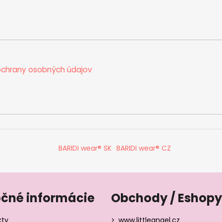
chrany osobných údajov
BARIDI wear® SK
BARIDI wear® CZ
očné informácie
Obchody / Eshopy
kty
www.littleangel.cz