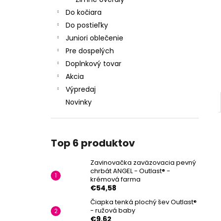
Do kočiara
Do postieľky
Juniori oblečenie
Pre dospelých
Doplnkový tovar
Akcia
Výpredaj
Novinky
Top 6 produktov
Zavinovačka zaväzovacia pevný
chrbát ANGEL - Outlast® -
krémová farma
€54,58
Čiapka tenká plochý šev Outlast®
- ružová baby
€9,62