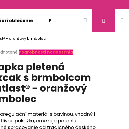
Hľadať
N
Prihláse
iori oblečenie
Pre dospelých
Doplnkový 
st® - oranžový brmbolec
k
erné
dnotené
Podrobnosti hodnotenia
tenie
apka pletená
ktu
kcak s brmbolcom
tlast® - oranžový
ičiek.
mbolec
regulační materiál s bavlnou, vhodný i
itlivou pokožku, omezuje poteniu
KR TENKÉ VÝSTRIH U
itné spracovanie od tradičného českého