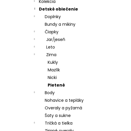
CHRBÁT ANGEL - OUTLAST® - KRÉMOVÁ
Kolekcia
FARMA
Detské oblečenie
€54,58
Doplnky
Bundy a mikiny
Čiapky
Jar/jeseň
Leto
Zima
Kukly
Mazlík
Nicki
Pletené
Body
Nohavice a tepláky
Overaly a pyžamá
Šaty a sukne
Tričká a tielka
Zimné overaly