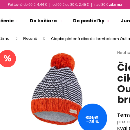
Poštovné do 60 €: 4,44 € | od 60 € do 80 €: 2,46 € | nad 80 €
zdarma
ečenie
Do kočiara
Do postieľky
Jun
Čo potrebujete nájsť?
Zima
Pletené
Čiapka pletená cikcak s brmbolcom Outla
Priem
Neoho
HĽADAŤ
hodno
Či
produ
je
ci
0,0
Odporúčame
z
Ou
5
hviezd
br
Termo
€21,81
pre c
–39 %
ČIAPKA TENKÁ PLOCHÝ ŠEV OUTLAST® -
TRIČKO PÁNSKE 
Kval