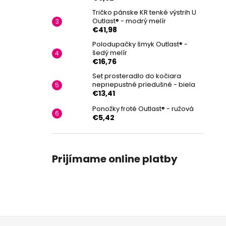
Tričko pánske KR tenké výstrih U
Outlast® - modrý melír
€41,98
Polodupačky šmyk Outlast® -
šedý melír
€16,76
Set prosteradlo do kočiara
nepriepustné priedušné - biela
€13,41
Ponožky froté Outlast® - ružová
€5,42
Prijímame online platby
Z