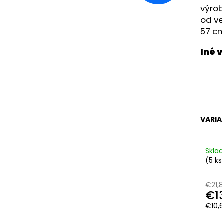
RUŽOVÁ BABY
OUTLAST® - MOD
výrob
€9,62
€41,98
od ve
57 c
VARI
Skl
(5 ks
€21,8
€1
€10,
Jedn