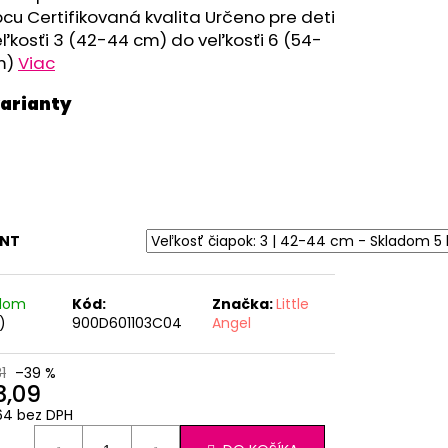
RÝ MELÍR
cu Certifikovaná kvalita Určeno pre deti
ľkosťi 3 (42-44 cm) do veľkosťi 6 (54-
m)
Viac
ANT
adom
Kód:
Značka:
Little
)
900D601103C04
Angel
1
–39 %
3,09
64 bez DPH
otková