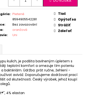
DO KOŠÍKA
:
Tlač
gória
:
Pletené
8594905542281
Opýtať sa
ice
:
Bez zavazování
Strážiť
ba
:
oranžová
Zdieľať
avie
:
Uni
ypu kulich, je podšita bavlneným úpletem s
tálý teplotní komfort a omezuje tím poteniu
 a baktériám. Údržba: prát ručne, žehlení -
epoužívat aviváž. Doporučujeme dodržovat prací
šit od skutečnosti. Český výrobek, jehož koupí
olegů.
t®", 4% elastan