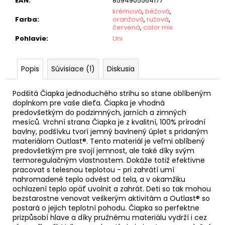
EAN
:
8594905564177
krémová
,
béžová
,
Farba
:
oranžová
,
ružová
,
červená
,
color mix
Pohlavie
:
Uni
Popis
Súvisiace (1)
Diskusia
Podšitá Čiapka jednoduchého strihu so stane oblíbeným
doplnkom pre vaše dieťa. Čiapka je vhodná
predovšetkým do podzimných, jarních a zimných
mesíců. Vrchní strana Čiapka je z kvalitní, 100% prírodní
bavlny, podšívku tvorí jemný bavlnený úplet s pridaným
materiálom Outlast®. Tento materiál je veľmi oblíbený
predovšetkým pre svojí jemnost, ale také díky svým
termoregulačným vlastnostem. Dokáže totiž efektivne
pracovat s telesnou teplotou - pri zahrátí umí
nahromadené teplo odvést od tela, a v okamžiku
ochlazení teplo opäť uvolnit a zahrát. Deti so tak mohou
bezstarostne venovat veškerým aktivitám a Outlast® so
postará o jejich teplotní pohodu. Čiapka so perfektne
prizpůsobí hlave a díky pružnému materiálu vydrží i cez