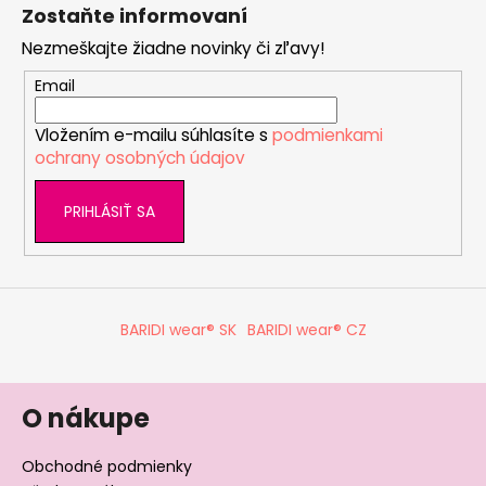
á
Zostaňte informovaní
p
Nezmeškajte žiadne novinky či zľavy!
ä
t
Email
i
Vložením e-mailu súhlasíte s
podmienkami
e
ochrany osobných údajov
PRIHLÁSIŤ SA
BARIDI wear® SK
BARIDI wear® CZ
O nákupe
Obchodné podmienky