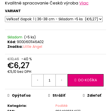
č
Kvalitné spracovanie Česká výroba
Viac
a
m
VARIANT
e
LEGÍNY
DÁMSKE
Skladom
(>5 ks)
REFLEX
Kód:
900D601146A02
ŠMYK
Značka:
Little Angel
OUTLAST®
-
ČIERNA
€10,46
–40 %
€6,27
€32,57
Pôvodne:
€5,10 bez DPH
€40,71
Jednotková
DO KOŠÍKA
cena:
Opýtať sa
Strážiť
Zdieľať
Kategória
:
Podšité