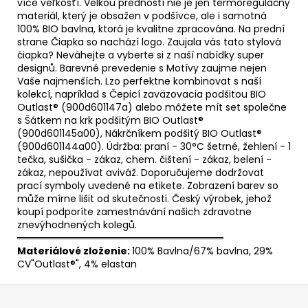
více veľkosťí. Velkou predností nie je jen termoregulačný
materiál, který je obsažen v podšívce, ale i samotná
100% BIO bavlna, ktorá je kvalitne zpracována. Na prední
strane Čiapka so nachází logo. Zaujala vás tato stylová
čiapka? Neváhejte a vyberte si z naší nabídky super
designů. Barevné prevedenie s Motívy zaujme nejen
Vaše najmenších. Lzo perfektne kombinovat s naší
kolekcí, napríklad s Čepicí zaväzovacia podšitou BIO
Outlast® (900d601147a) alebo môžete mít set společne
s Šátkem na krk podšitým BIO Outlast®
(900d601145a00), Nákrčníkem podšitý BIO Outlast®
(900d601144a00). Údržba: praní - 30°C šetrné, žehlení - 1
tečka, sušička - zákaz, chem. čištení - zákaz, belení -
zákaz, nepoužívat aviváž. Doporučujeme dodržovat
prací symboly uvedené na etikete. Zobrazení barev so
může mírne lišit od skutečnosti. Český výrobek, jehož
koupí podporíte zamestnávání našich zdravotne
znevýhodnených kolegů.
══════════════════════════════
Materiálové zloženie:
100% Bavlna/67% bavlna, 29%
CV"Outlast®", 4% elastan
Z