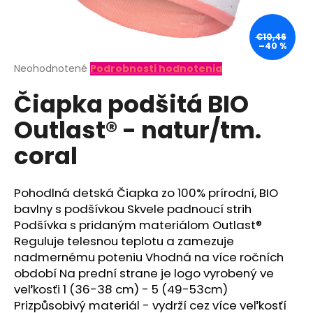
á
j
€10,46
–40 %
s
ť
Priemerné
Neohodnotené
Podrobnosti hodnotenia
hodnotenie
?
Čiapka podšitá BIO
produktu
je
Outlast® - natur/tm.
0,0
z
coral
5
hviezdičiek.
HĽADAŤ
Pohodlná detská Čiapka zo 100% prírodní, BIO
bavlny s podšívkou Skvele padnoucí strih
O
Podšívka s pridaným materiálom Outlast®
d
Reguluje telesnou teplotu a zamezuje
p
nadmernému poteniu Vhodná na více ročních
o
období Na prední strane je logo vyrobený ve
r
veľkosťi 1 (36-38 cm) - 5 (49-53cm)
ú
Prizpůsobivý materiál - vydrží cez více veľkosťí