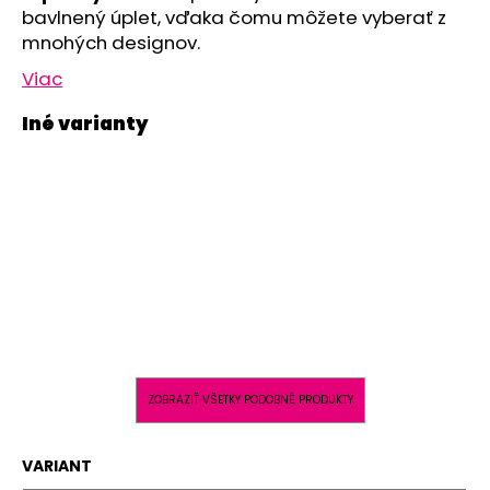
č
bavlnený úplet, vďaka čomu môžete vyberať z
a
mnohých designov.
m
e
Viac
POLODUPAČKY
ŠMYK
OUTLAST®
-
ŠEDÝ
MELÍR
€16,76
ZOBRAZIŤ VŠETKY PODOBNÉ PRODUKTY
VARIANT