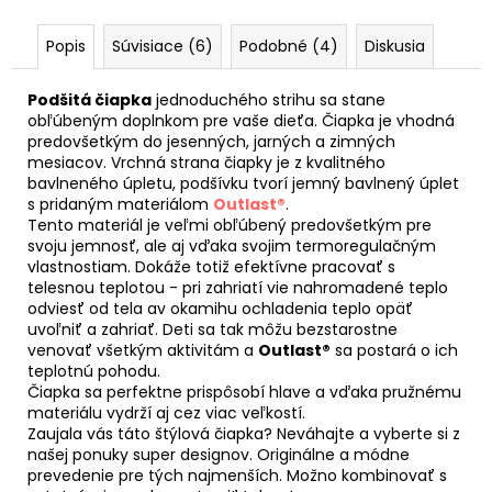
Popis
Súvisiace (6)
Podobné (4)
Diskusia
Podšitá čiapka
jednoduchého strihu sa stane
obľúbeným doplnkom pre vaše dieťa. Čiapka je vhodná
predovšetkým do jesenných, jarných a zimných
mesiacov. Vrchná strana čiapky je z kvalitného
bavlneného úpletu, podšívku tvorí jemný bavlnený úplet
s pridaným materiálom
Outlast®
.
Tento materiál je veľmi obľúbený predovšetkým pre
svoju jemnosť, ale aj vďaka svojim termoregulačným
vlastnostiam. Dokáže totiž efektívne pracovať s
telesnou teplotou - pri zahriatí vie nahromadené teplo
odviesť od tela av okamihu ochladenia teplo opäť
uvoľniť a zahriať. Deti sa tak môžu bezstarostne
venovať všetkým aktivitám a
Outlast®
sa postará o ich
teplotnú pohodu.
Čiapka sa perfektne prispôsobí hlave a vďaka pružnému
materiálu vydrží aj cez viac veľkostí.
Zaujala vás táto štýlová čiapka? Neváhajte a vyberte si z
našej ponuky super designov. Originálne a módne
prevedenie pre tých najmenších. Možno kombinovať s