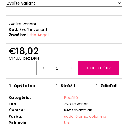
Zvoľte variant
Kód:
Zvoľte variant
Značka:
Little Angel
€18,02
€14,65 bez DPH
Jednotková
DO KOŠÍKA
cena:
Opýtať sa
Strážiť
Zdieľať
Kategória
:
Podšité
EAN
:
Zvoľte variant
Čepice
:
Bez zavazování
Farba
:
šedá
,
čierna
,
color mix
Pohlavie
:
Uni