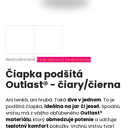
á
j
s
ť
?
Priemerné
Neohodnotené
Podrobnosti hodnotenia
hodnotenie
HĽADAŤ
Čiapka podšitá
produktu
je
Outlast® - čiary/čierna
0,0
z
O
5
d
hviezdičiek.
Ani tenká, ani hrubá. Taká
dve v jednom
. To je
p
podšitá čiapka,
ideálna na jar či jeseň
. Spodnú
o
vrstvu má z vášho obľúbeného
Outlast®
r
materiálu
, ktorý
obmedzuje potenie
a udržuje
ú
teplotný komfort
pokožky. Vrchnú vrstvu tvorí