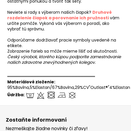
ostatnými ponukou a tvoriť tak sety.
Neviete si rady s výberom našich čiapok?
Druhové
rozdelenie čiapok a porovnanie ich pružnosti
vám
určite pomôže. Vykoná vás výberom a poradí, ako
vybrať tú správnu.
Odporúčame dodržiavať pracie symboly uvedené na
etikete.
Zobrazenie farieb sa môže mierne líšiť od skutočnosti.
Český výrobok, ktorého kúpou podporíte zamestnávanie
našich zdravotne znevýhodnených kolegov.
══════════════════════════════
Materiálové zloženie:
95%Bavlna,5%Elastan/67%Bavlna,29%CV"Outlast®"4%Elastan
Údržba:
Z
á
Zostaňte informovaní
p
Nezmeškajte žiadne novinky či zľavy!