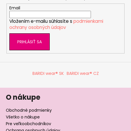
ä
t
Email
i
Vložením e-mailu súhlasíte s
podmienkami
e
ochrany osobných údajov
PRIHLÁSIŤ SA
BARIDI wear® SK
BARIDI wear® CZ
O nákupe
Obchodné podmienky
Všetko o nákupe
Pre veľkoobchodníkov
Ochrana osobnych údajov