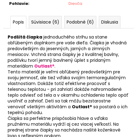
Pohlavie
:
Dievča
Popis
Súvisiace (6)
Podobné (6)
Diskusia
Podšitá čiapka
jednoduchého strihu sa stane
obľúbeným doplnkom pre vaše dieťa. Čiapka je vhodná
predovšetkým do jesenných, jarných a zimných
mesiacov. Vrchná strana čiapky je z kvalitnej bavlny,
podšívku tvorí jemný bavlnený úplet s pridaným
materiálom
Outlast®
.
Tento materiál je veľmi obľúbený predovšetkým pre
svoju jemnosť, ale tiež vďaka svojím termoregulačným
vlastnostiam. Dokáže totiž efektívne pracovať s
telesnou teplotou - pri zahriatí dokáže nahromadené
teplo odviesť od tela a v okamihu ochladenia teplo opäť
uvoľniť a zahriať. Deti sa tak môžu bezstarostne
venovať všetkým aktivitám a
Outlast®
sa postará o ich
tepelnú pohodu.
Čiapka sa perfektne prispôsobia hlave a vďaka
pružnému materiálu vydrží aj cez viacej veľkostí. Na
prednej strane čiapky sa nachádza našité koženkové
logo s reflexným prvkom.