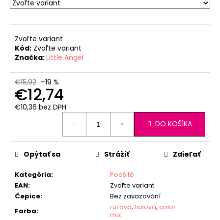
Zvoľte variant
Kód:
Zvoľte variant
Značka:
Little Angel
€15,92
–19 %
€12,74
€10,36 bez DPH
Jednotková
DO KOŠÍKA
cena:
Opýtať sa
Strážiť
Zdieľať
Kategória
:
Podšité
EAN
:
Zvoľte variant
Čepice
:
Bez zavazování
ružová
,
fialová
,
color
Farba
:
mix