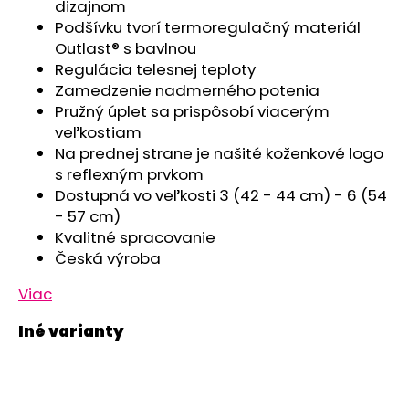
č
dizajnom
a
Podšívku tvorí termoregulačný materiál
m
Outlast® s bavlnou
e
Regulácia telesnej teploty
Zamedzenie nadmerného potenia
Pružný úplet sa prispôsobí viacerým
SET
veľkostiam
PROSTERADLO
DO
Na prednej strane je našité koženkové logo
KOČIARA
s reflexným prvkom
NEPRIEPUSTNÉ
PRIEDUŠNÉ
Dostupná vo veľkosti 3 (42 - 44 cm) - 6 (54
-
- 57 cm)
BIELA
Kvalitné spracovanie
€13,41
Česká výroba
Viac