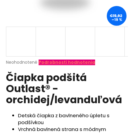
á
j
€15,92
–19 %
s
ť
?
Priemerné
Neohodnotené
Podrobnosti hodnotenia
hodnotenie
HĽADAŤ
Čiapka podšitá
produktu
je
Outlast® -
0,0
z
O
orchidej/levanduľová
5
d
hviezdičiek.
p
o
Detská čiapka z bavlneného úpletu s
r
podšívkou
ú
Vrchná bavlnená strana s módnym