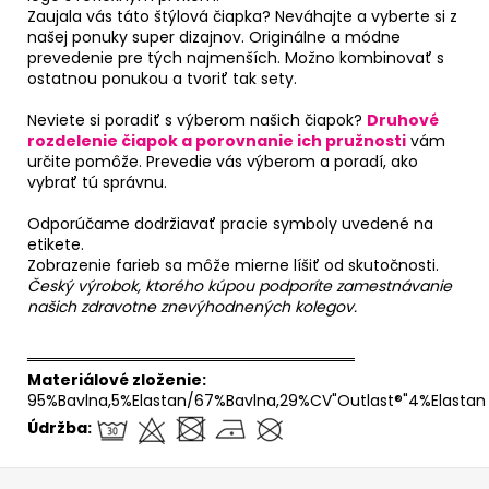
Zaujala vás táto štýlová čiapka? Neváhajte a vyberte si z
našej ponuky super dizajnov. Originálne a módne
prevedenie pre tých najmenších. Možno kombinovať s
ostatnou ponukou a tvoriť tak sety.
Neviete si poradiť s výberom našich čiapok?
Druhové
rozdelenie čiapok a porovnanie ich pružnosti
vám
určite pomôže. Prevedie vás výberom a poradí, ako
vybrať tú správnu.
Odporúčame dodržiavať pracie symboly uvedené na
etikete.
Zobrazenie farieb sa môže mierne líšiť od skutočnosti.
Český výrobok, ktorého kúpou podporíte zamestnávanie
našich zdravotne znevýhodnených kolegov.
══════════════════════════════
Materiálové zloženie:
95%Bavlna,5%Elastan/67%Bavlna,29%CV"Outlast®"4%Elastan
Údržba:
Z