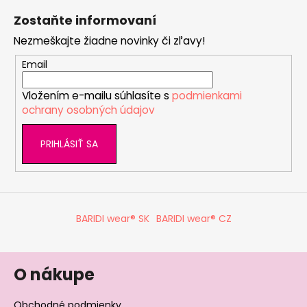
á
Zostaňte informovaní
p
Nezmeškajte žiadne novinky či zľavy!
ä
t
Email
i
Vložením e-mailu súhlasíte s
podmienkami
e
ochrany osobných údajov
PRIHLÁSIŤ SA
BARIDI wear® SK
BARIDI wear® CZ
O nákupe
Obchodné podmienky