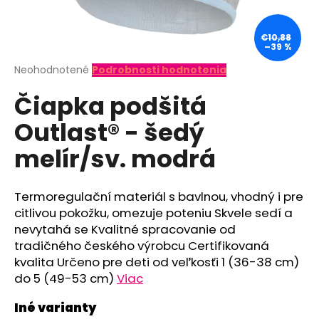
á
j
€10,88
–39 %
s
ť
Priemerné
Neohodnotené
Podrobnosti hodnotenia
hodnotenie
?
Čiapka podšitá
produktu
je
Outlast® - šedý
0,0
z
melír/sv. modrá
5
hviezdičiek.
HĽADAŤ
Termoregulační materiál s bavlnou, vhodný i pre
citlivou pokožku, omezuje poteniu Skvele sedí a
O
nevytahá se Kvalitné spracovanie od
d
tradičného českého výrobcu Certifikovaná
p
kvalita Určeno pre deti od veľkosťi 1 (36-38 cm)
o
do 5 (49-53 cm)
Viac
r
ú