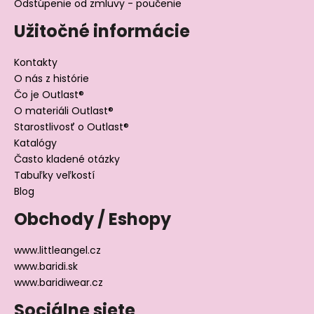
Odstúpenie od zmluvy - poučenie
Užitočné informácie
Kontakty
O nás z histórie
Čo je Outlast®
O materiáli Outlast®
Starostlivosť o Outlast®
Katalógy
Často kladené otázky
Tabuľky veľkostí
Blog
Obchody / Eshopy
www.littleangel.cz
www.baridi.sk
www.baridiwear.cz
Sociálne siete