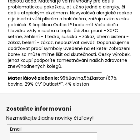
teplotu dodá. Materiál je veľmi vhodný pre deti s
problematickou pokožkou, ať už so jedná o alergiky, či
deti s atopickým ekzémem. Nevyvolává alergické reakce
a je inertní vůči plísním a baktériám, znižuje riziko vzniku
potniček. S čepičkou Outlast® bude mít Vaše dieťa
hlavičku vždy v suchu a teple. Údržba: praní - 30°C
šetrné, žehlení - 1 tečka, sušička - zákaz, chem.čištení -
zákaz, belení - zákaz, nepoužívat aviváž. Doporučujeme
dodržovat prací symboly uvedené na etikete! Zobrazení
barev so může mírne lišit od skutečnosti. Český výrobek,
jehož koupí podporíte zamestnávání našich zdravotne
znevýhodnených kolegů.
══════════════════════════════
Materiálové zloženie:
95%Bavlna,5%Elastan/67%
bavlna, 29% CV"Outlast®", 4% elastan
Z
á
Zostaňte informovaní
p
Nezmeškajte žiadne novinky či zľavy!
ä
t
Email
i