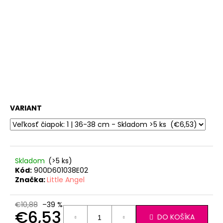
č
a
m
e
SET
PROSTERADLO
DO
KOČIARA
NEPRIEPUSTNÉ
PRIEDUŠNÉ
VARIANT
-
BIELA
€13,41
Skladom
(>5 ks)
Kód:
900D601038E02
Značka:
Little Angel
€10,88
–39 %
€6,53
DO KOŠÍKA