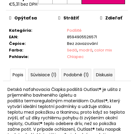
€5,31 bez DPH
Jednotková
cena:
Opýtať sa
Strážiť
Zdieľať
Kategória
:
Podšité
EAN
:
8594905526571
Čepice
:
Bez zavazování
Farba
:
šedá
,
modrá
,
color mix
Pohlavie
:
Chlapec
Popis
Súvisiace (1)
Podobné (1)
Diskusia
Detská naťahovacia Čiapka podšitá Outlast® je ušita z
príjemného bavlneného úpletu a
podšita termoregulačným materiálom Outlast®, který
vytvárí ideální teplotní podmínky a udržuje stálou
teplotu mezi pokožkou a tkaninou, proto když so teplota
zvýší, ať už díky rychlému pohybu či zvýšením okolní
teploty, Outlast® teplo odebere drív, než so pokožka
začne potit. V prípade ochlazení, Outlast® telu naopak