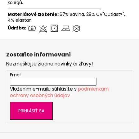
kolegů.
══════════════════════════════
Materiálové zloženie:
67% Bavlna, 29% CV"Outlast®",
4% elastan
Údržba:
Z
á
Zostaňte informovaní
p
Nezmeškajte žiadne novinky či zľavy!
ä
t
Email
i
Vložením e-mailu súhlasíte s
podmienkami
e
ochrany osobných údajov
PRIHLÁSIŤ SA