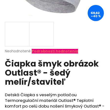
á
j
€9,62
–40 %
s
ť
?
Priemerné
Neohodnotené
Podrobnosti hodnotenia
hodnotenie
HĽADAŤ
Čiapka šmyk obrázok
produktu
je
Outlast® - šedý
0,0
z
O
melír/staviteľ
5
d
hviezdičiek.
p
o
Detská Čiapka s veselým potlačou
r
Termoregulační materiál Outlast® Teplotní
ú
komfort po celú dobu nošení šmykový Outlast® -