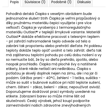
Popis
Súvisiace (1)
Podobné (1)
Diskusia
Pohodlná detská Čiapka s veselým obrázkem bude
jednoznačne slušet! Strih Čiapka je veľmi prizpůsobivý a
díky pružnému materiálu čepici využijete i pre více
veľkosťí. Čiapka je vyrobenýa z termoregulačnýho
materiálu Outlast® v teplejší šmykové variante. Materiál
Outlast® dokáže efektivne pracovat s telesným teplem
- pri zahrátí nahromadené teplo odvede od tela a
zabráni tak propoteniu alebo prehrátí dieťate. Pri poklesu
teploty dokáže teplo opäť uvolnit a telo zahrát. dieťa tak
má zajištenou teplotní pohodu po celú dobu nošení a vy
so nemusíte bát, že by so dieťa prehrálo, zpotilo, alebo
naopak prochladlo. Čiapka má ploché švy a natištené
etikety, které nikde netlačí ani neškrábou. Čiapka s
potlačou je skvelý doplnok nejen na zimu, ale i na jar či
podzim. Údržba: praní - 40°C, žehlení - 1 tečka, sušička -
může so sušit v bubnové sušičce pri nižší teplote sušení,
chem. čištení - zákaz, belení - zákaz, nepoužívat aviváž.
Doporučujeme dodržovat prací symboly uvedené na
etikete. Zobrazení barev so může mírne lišit od
skutečnosti. Český výrobek, jehož koupí podporíte
zamestnávání našich zdravotne znevýhodnených