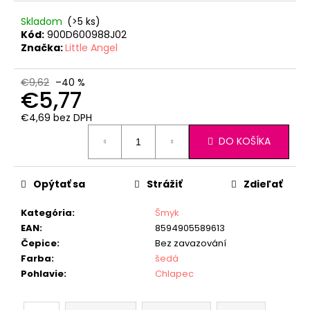
Skladom
(>5 ks)
Kód:
900D600988J02
Značka:
Little Angel
€9,62
–40 %
€5,77
€4,69 bez DPH
Jednotková
DO KOŠÍKA
cena:
Opýtať sa
Strážiť
Zdieľať
Kategória
:
Šmyk
EAN
:
8594905589613
Čepice
:
Bez zavazování
Farba
:
šedá
Pohlavie
:
Chlapec