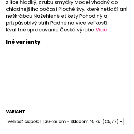
č
z líce hladký, z rubu smyčky Model vhodný do
a
chladnejšího počasí Ploché švy, které netlačí ani
m
neškrábou Nažehlené etikety Pohodlný a
e
prizpůsobivý strih Padne na více veľkosťí
Kvalitné spracovanie Česká výroba
Viac
ZAVINOVAČKA
ZAVÄZOVACIA
PEVNÝ
CHRBÁT
ANGEL
-
OUTLAST®
-
KRÉMOVÁ
FARMA
€54,58
VARIANT