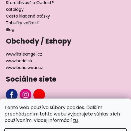
Starostlivosť o Outlast®
Katalógy
Často kladené otázky
Tabuľky veľkostí
Blog
Obchody / Eshopy
www.littleangel.cz
www.baridi.sk
www.baridiwear.cz
Sociálne siete
Tento web používa súbory cookies. Ďalším
Chcete sa nás na niečo opýtať?
prechádzaním tohto webu vyjadrujete súhlas s ich
používaním. Viacej informácií
tu
.
Napíšte nám