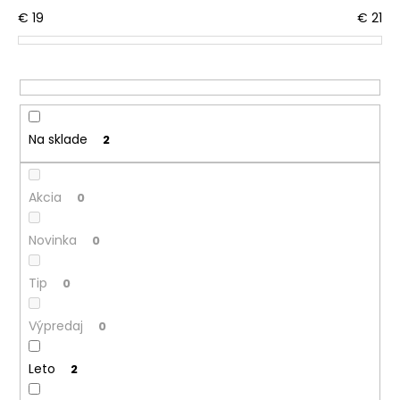
č
o
€
19
€
21
a
d
m
u
e
k
t
TRIČKO
o
PÁNSKE
Na sklade
2
KR
v
TENKÉ
VÝSTRIH
U
Akcia
0
OUTLAST®
-
MODRÝ
Novinka
0
MELÍR
€41,98
Tip
0
Výpredaj
0
Leto
2