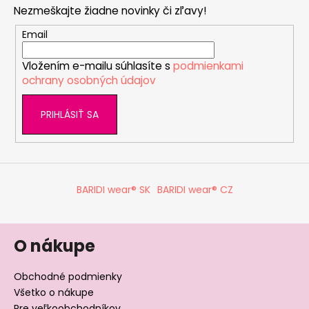
p
a
Nezmeškajte žiadne novinky či zľavy!
ä
c
t
Email
i
i
e
Vložením e-mailu súhlasíte s
podmienkami
e
p
ochrany osobných údajov
r
v
PRIHLÁSIŤ SA
k
y
v
ý
p
BARIDI wear® SK
BARIDI wear® CZ
i
s
u
O nákupe
Obchodné podmienky
Všetko o nákupe
Pre veľkoobchodníkov