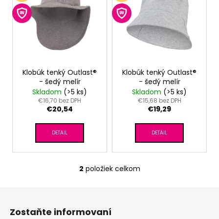
p
i
s
p
r
o
Klobúk tenký Outlast®
Klobúk tenký Outlast®
- šedý melír
- šedý melír
d
Skladom
(>5 ks)
Skladom
(>5 ks)
u
€16,70 bez DPH
€15,68 bez DPH
€20,54
€19,29
k
t
DETAIL
DETAIL
o
v
2
položiek celkom
O
v
Z
l
á
á
Zostaňte informovaní
d