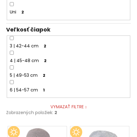
Uni
2
Veľkosť čiapok
3 | 42-44 cm
2
4 | 45-48 cm
2
5 | 49-53 cm
2
6 | 54-57 cm
1
VYMAZAŤ FILTRE
Zobrazených položiek:
2
V
ý