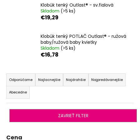
Klobúk tenký Outlast® - sv.fialová
á
Skladom
(>5 ks)
j
€19,29
s
ť
Klobúk tenký POTLAČ Outlast® - ružová
?
baby/ružová baby kvietky
Skladom
(>5 ks)
€16,78
R
HĽADAŤ
a
Odporúčame
Najlacnejšie
Najdrahšie
Najpredávanejšie
d
Abecedne
e
O
n
d
i
p
ZAVRIEŤ FILTER
o
e
r
p
ú
r
Cena