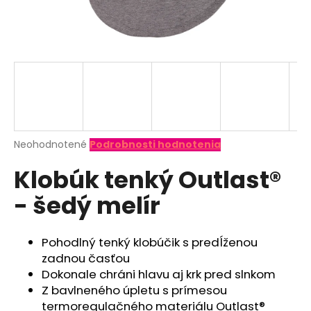
á
j
s
ť
?
Priemerné
Neohodnotené
Podrobnosti hodnotenia
hodnotenie
HĽADAŤ
Klobúk tenký Outlast®
produktu
je
- šedý melír
0,0
z
O
5
d
hviezdičiek.
Pohodlný tenký klobúčik s predĺženou
p
zadnou časťou
o
Dokonale chráni hlavu aj krk pred slnkom
r
Z bavlneného úpletu s prímesou
ú
termoregulačného materiálu Outlast®