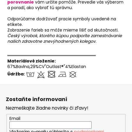
porovnanie
vám určite pomôže. Prevedie vás výberom
a poradí, ako vybrať tú správnu.
Odporúčame dodržovať pracie symboly uvedené na
etikete.
Zobrazenie farieb sa môže mierne líšiť od skutočnosti.
Český výrobok, ktorého kúpou podporíte zamestnávanie
našich zdravotne znevýhodnených kolegov.
══════════════════════════════
Materiálové zloženie:
67%Bavlna,29%CV"Outlast®"4%Elastan
Údržba:
Z
á
Zostaňte informovaní
p
Nezmeškajte žiadne novinky či zľavy!
ä
t
Email
i
Vložením e-mailu súhlasíte s
podmienkami