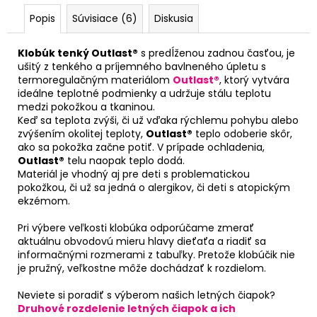
Popis
Súvisiace (6)
Diskusia
Klobúk tenký Outlast®
s predĺženou zadnou časťou, je
ušitý z tenkého a príjemného bavlneného úpletu s
termoregulačným materiálom
Outlast®
, ktorý vytvára
ideálne teplotné podmienky a udržuje stálu teplotu
medzi pokožkou a tkaninou.
Keď sa teplota zvýši, či už vďaka rýchlemu pohybu alebo
zvýšením okolitej teploty,
Outlast®
teplo odoberie skôr,
ako sa pokožka začne potiť. V prípade ochladenia,
Outlast®
telu naopak teplo dodá.
Materiál je vhodný aj pre deti s problematickou
pokožkou, či už sa jedná o alergikov, či deti s atopickým
ekzémom.
Pri výbere veľkosti klobúka odporúčame zmerať
aktuálnu obvodovú mieru hlavy dieťaťa a riadiť sa
informačnými rozmerami z tabuľky. Pretože klobúčik nie
je pružný, veľkostne môže dochádzať k rozdielom.
Neviete si poradiť s výberom našich letných čiapok?
Druhové rozdelenie letných čiapok a ich