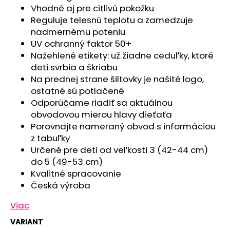
č
Vhodné aj pre citlivú pokožku
a
Reguluje telesnú teplotu a zamedzuje
m
nadmernému poteniu
e
UV ochranný faktor 50+
Nažehlené etikety: už žiadne ceduľky, ktoré
ZAVINOVAČKA
deti svrbia a škriabu
ZAVÄZOVACIA
Na prednej strane šiltovky je našité logo,
PEVNÝ
ostatné sú potlačené
CHRBÁT
ANGEL
Odporúčame riadiť sa aktuálnou
-
obvodovou mierou hlavy dieťaťa
OUTLAST®
Porovnajte nameraný obvod s informáciou
-
KRÉMOVÁ
z tabuľky
FARMA
Určené pre deti od veľkosti 3 (42-44 cm)
€54,58
do 5 (49-53 cm)
Kvalitné spracovanie
Česká výroba
Viac
VARIANT