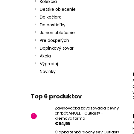
CHRBÁT ANGEL - OUTLAST® - KRÉMOVÁ
Kolekcia
FARMA
Detské oblečenie
€54,58
Do kočiara
Do postieľky
Juniori oblečenie
Pre dospelých
Doplnkový tovar
Akcia
Výpredaj
Novinky
Top 6 produktov
Zavinovačka zaväzovacia pevný
chrbát ANGEL - Outlast® -
krémová farma
€54,58
Čiapka tenká plochý šev Outlast®