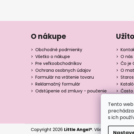
O nákupe
Užit
Obchodné podmienky
Konta
Všetko o nákupe
O nás 
Pre veľkoobchodníkov
Čo je 
Ochrana osobnych údajov
O mate
Formulár na vrátenie tovaru
Staros
Reklamačný formulár
Katal
Odstúpenie od zmluvy - poučenie
Často 
Tabuľk
Tento web 
Blog
prechádzan
s ich použí
Copyright 2026
Little Angel®
. Všetky práva vyhr
Nastave