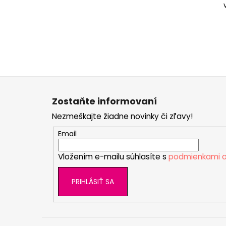
Z
á
Zostaňte informovaní
p
Nezmeškajte žiadne novinky či zľavy!
ä
t
Email
i
Vložením e-mailu súhlasíte s
podmienkami o
e
PRIHLÁSIŤ SA