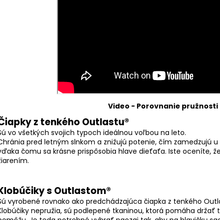
RUŽOVÁ BABY
OUTLAST® - MOD
€9,62
€41,98
Video - Porovnanie pružnosti
Čiapky z tenkého Outlastu®
Sú vo všetkých svojich typoch ideálnou voľbou na leto.
Chránia pred letným slnkom a znižujú potenie, čím zamedzujú u 
vďaka čomu sa krásne prispôsobia hlave dieťaťa. Iste oceníte,
žiarením.
Klobúčiky s Outlastom®
Sú vyrobené rovnako ako predchádzajúca čiapka z tenkého Outl
Klobúčiky nepružia, sú podlepené tkaninou, ktorá pomáha držať tv
nemôžu. Je teda potrebné vybrať naozaj tak, aby na hlavičku sad