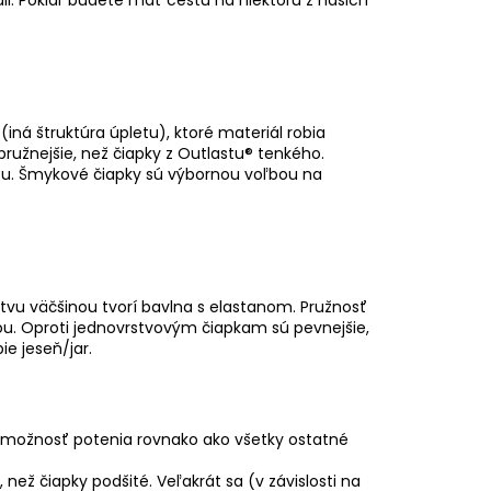
ná štruktúra úpletu), ktoré materiál robia
ružnejšie, než čiapky z Outlastu® tenkého.
ťu. Šmykové čiapky sú výbornou voľbou na
stvu väčšinou tvorí bavlna s elastanom. Pružnosť
ou. Oproti jednovrstvovým čiapkam sú pevnejšie,
ie jeseň/jar.
ú možnosť potenia rovnako ako všetky ostatné
, než čiapky podšité. Veľakrát sa (v závislosti na