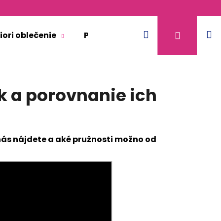
Hľadať
N
Prihláse
iori oblečenie
Pre dospelých
Doplnkový 
k
k a porovnanie ich
nás nájdete a aké pružnosti možno od
KR TENKÉ VÝSTRIH U