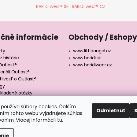
BARIDI wear® SK
BARIDI wear® CZ
očné informácie
Obchody / Eshopy
kty
www.littleangel.cz
z histórie
www.baridi.sk
Outlast®
www.baridiwear.cz
riáli Outlast®
tlivosť o Outlast®
ógy
kladené otázky
y veľkostí
používa súbory cookies. Ďalším
Odmietnuť
ím tohto webu vyjadrujete súhlas
vaním. Viacej informácií
tu
.
adené.
nie