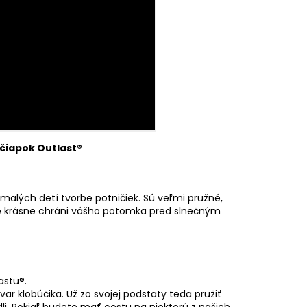
RÝ MELÍR
 čiapok Outlast®
malých detí tvorbe potničiek. Sú veľmi pružné,
 že krásne chráni vášho potomka pred slnečným
astu®.
ar klobúčika. Už zo svojej podstaty teda pružiť
li. Pokiaľ budete mať cestu na niektorú z našich