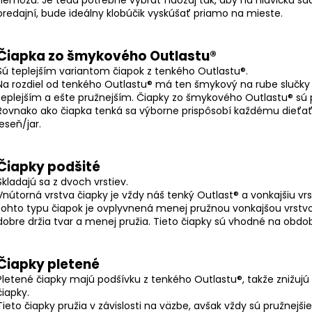
predajní, bude ideálny klobúčik vyskúšať priamo na mieste.
Čiapka zo šmykového Outlastu®
Sú teplejším variantom čiapok z tenkého Outlastu®.
Na rozdiel od tenkého Outlastu® má ten šmykový na rube slučky (i
teplejším a ešte pružnejším. Čiapky zo šmykového Outlastu® sú p
Rovnako ako čiapka tenká sa výborne prispôsobí každému dieťa
jeseň/jar.
Čiapky podšité
Skladajú sa z dvoch vrstiev.
Vnútorná vrstva čiapky je vždy náš tenký Outlast® a vonkajšiu vr
tohto typu čiapok je ovplyvnená menej pružnou vonkajšou vrstv
dobre držia tvar a menej pružia. Tieto čiapky sú vhodné na obdob
Čiapky pletené
Pletené čiapky majú podšívku z tenkého Outlastu®, takže znižuj
čiapky.
Tieto čiapky pružia v závislosti na väzbe, avšak vždy sú pružnejšie