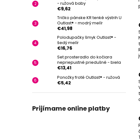
- ružová baby
€9,62
Tričko pánske KR tenké výstrih U
Outlast® - modrý melír
€41,98
Polodupačky šmyk Outlast® -
šedý melír
€16,76
Set prosteradlo do kočiara
nepriepustné priedušné - biela
€13,41
Ponožky froté Outlast® - ružová
€5,42
Prijímame online platby