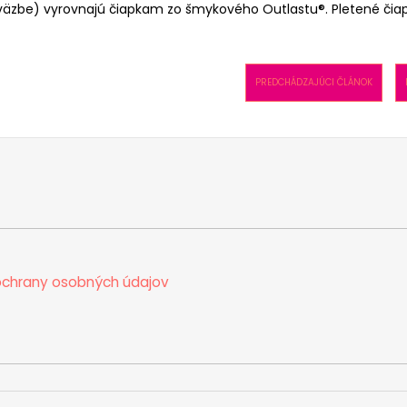
väzbe) vyrovnajú čiapkam zo šmykového Outlastu®. Pletené čiap
PREDCHÁDZAJÚCI ČLÁNOK
chrany osobných údajov