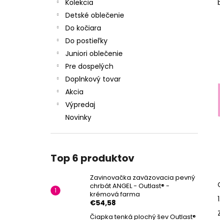
CHRBÁT ANGEL - OUTLAST® - KRÉMOVÁ
Kolekcia
FARMA
Detské oblečenie
€54,58
Do kočiara
Do postieľky
Juniori oblečenie
Pre dospelých
Doplnkový tovar
Akcia
Výpredaj
Novinky
Top 6 produktov
Zavinovačka zaväzovacia pevný
chrbát ANGEL - Outlast® -
krémová farma
€54,58
Čiapka tenká plochý šev Outlast®