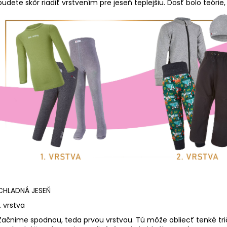
RUŽOVÁ BABY
OUTLAST® - MOD
budete skôr riadiť vrstvením pre jeseň teplejšiu. Dosť bolo teórie,
€9,62
€41,98
CHLADNÁ JESEŇ
1. vrstva
Začnime spodnou, teda prvou vrstvou. Tú môže obliecť tenké tri