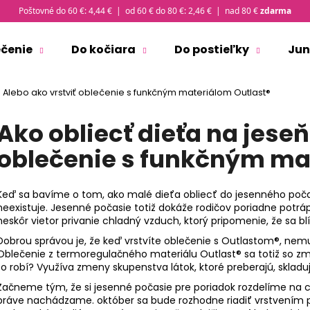
Poštovné do 60 €: 4,44 € | od 60 € do 80 €: 2,46 € | nad 80 €
zdarma
ečenie
Do kočiara
Do postieľky
Jun
Čo potrebujete nájsť?
? Alebo ako vrstviť oblečenie s funkčným materiálom Outlast®
Ako obliecť dieťa na jeseň
HĽADAŤ
oblečenie s funkčným ma
Odporúčame
Keď sa bavíme o tom, ako malé dieťa obliecť do jesenného poča
neexistuje. Jesenné počasie totiž dokáže rodičov poriadne potrápi
neskôr vietor privanie chladný vzduch, ktorý pripomenie, že sa b
Dobrou správou je, že keď vrstvíte oblečenie s Outlastom®, nem
Oblečenie z termoregulačného materiálu Outlast® sa totiž so z
to robí? Využíva zmeny skupenstva látok, ktoré preberajú, skladu
Začneme tým, že si jesenné počasie pre poriadok rozdelíme na ch
ČIAPKA TENKÁ PLOCHÝ ŠEV OUTLAST® -
TRIČKO PÁNSKE 
práve nachádzame. október sa bude rozhodne riadiť vrstvením pr