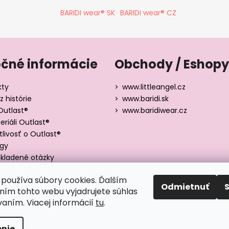
BARIDI wear® SK
BARIDI wear® CZ
očné informácie
Obchody / Eshopy
kty
www.littleangel.cz
z histórie
www.baridi.sk
Outlast®
www.baridiwear.cz
riáli Outlast®
tlivosť o Outlast®
ógy
kladené otázky
y veľkostí
používa súbory cookies. Ďalším
Odmietnuť
ím tohto webu vyjadrujete súhlas
vaním. Viacej informácií
tu
.
adené.
nie