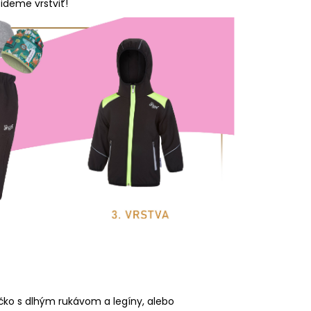
RÝ MELÍR
 ideme vrstviť!
čko s dlhým rukávom a legíny, alebo