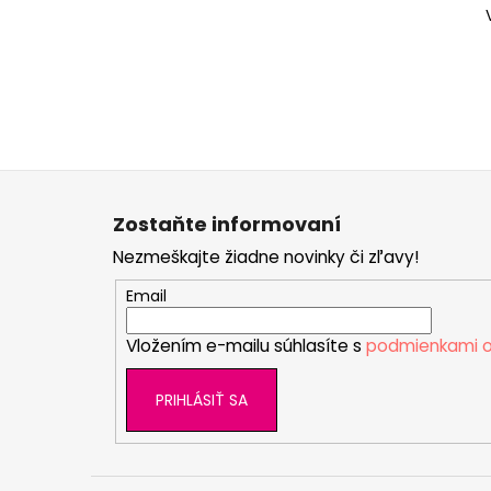
Z
á
Zostaňte informovaní
p
Nezmeškajte žiadne novinky či zľavy!
ä
t
Email
i
Vložením e-mailu súhlasíte s
podmienkami o
e
PRIHLÁSIŤ SA