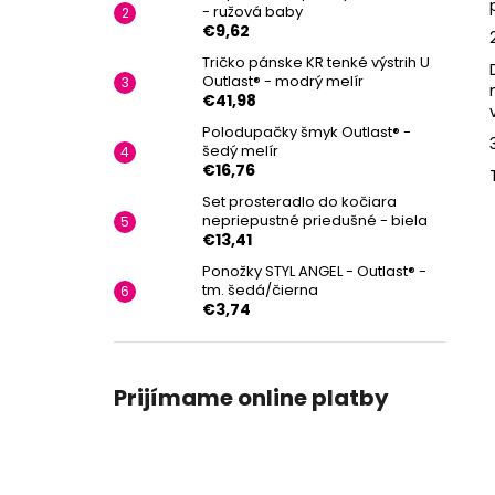
- ružová baby
€9,62
Tričko pánske KR tenké výstrih U
Outlast® - modrý melír
€41,98
Polodupačky šmyk Outlast® -
šedý melír
€16,76
Set prosteradlo do kočiara
nepriepustné priedušné - biela
€13,41
Ponožky STYL ANGEL - Outlast® -
tm. šedá/čierna
€3,74
Prijímame online platby