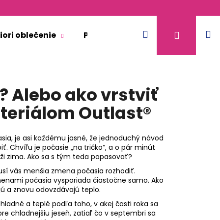
Hľadať
N
Prihláse
iori oblečenie
Pre dospelých
Doplnkový 
k
? Alebo ako vrstviť
teriálom Outlast®
sia, je asi každému jasné, že jednoduchý návod
ť. Chvíľu je počasie „na tričko“, a o pár minút
líži zima. Ako sa s tým teda popasovať?
usí vás menšia zmena počasia rozhodiť.
menami počasia vysporiada čiastočne samo. Ako
jú a znovu odovzdávajú teplo.
ladné a teplé podľa toho, v akej časti roka sa
KR TENKÉ VÝSTRIH U
e chladnejšiu jeseň, zatiaľ čo v septembri sa