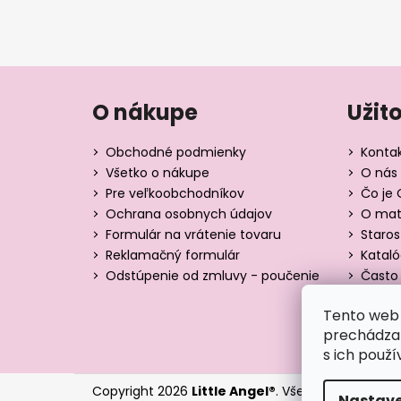
O nákupe
Užit
Obchodné podmienky
Konta
Všetko o nákupe
O nás 
Pre veľkoobchodníkov
Čo je 
Ochrana osobnych údajov
O mate
Formulár na vrátenie tovaru
Staros
Reklamačný formulár
Katal
Odstúpenie od zmluvy - poučenie
Často 
Tabuľk
Tento web 
Blog
prechádzan
s ich použí
Copyright 2026
Little Angel®
. Všetky práva vyhr
Nastave