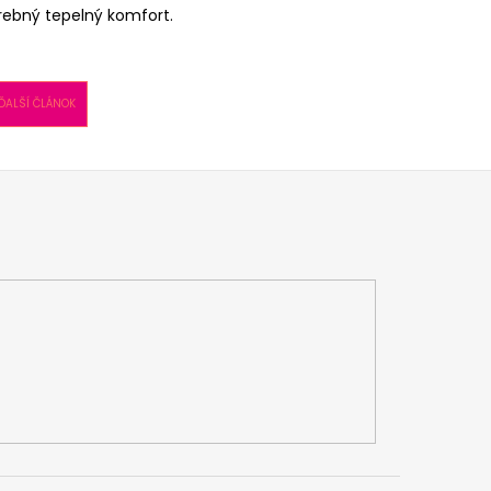
rebný tepelný komfort.
ĎALŠÍ ČLÁNOK