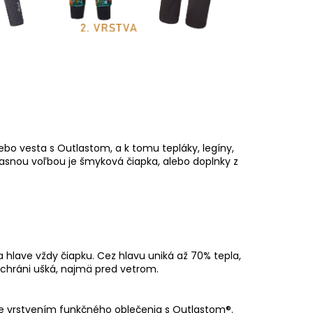
lebo vesta s Outlastom, a k tomu tepláky, legíny,
Jasnou voľbou je šmyková čiapka, alebo doplnky z
hlave vždy čiapku. Cez hlavu uniká až 70% tepla,
 chráni ušká, najmä pred vetrom.
e vrstvením funkčného oblečenia s Outlastom®.