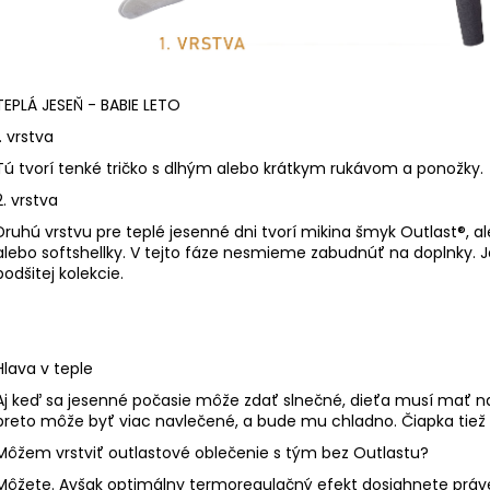
TEPLÁ JESEŇ - BABIE LETO
1. vrstva
Tú tvorí tenké tričko s dlhým alebo krátkym rukávom a ponožky.
2. vrstva
Druhú vrstvu pre teplé jesenné dni tvorí mikina šmyk Outlast®, a
alebo softshellky. V tejto fáze nesmieme zabudnúť na doplnky. 
podšitej kolekcie.
Hlava v teple
Aj keď sa jesenné počasie môže zdať slnečné, dieťa musí mať na 
preto môže byť viac navlečené, a bude mu chladno. Čiapka tiež
Môžem vrstviť outlastové oblečenie s tým bez Outlastu?
Môžete. Avšak optimálny termoregulačný efekt dosiahnete práv