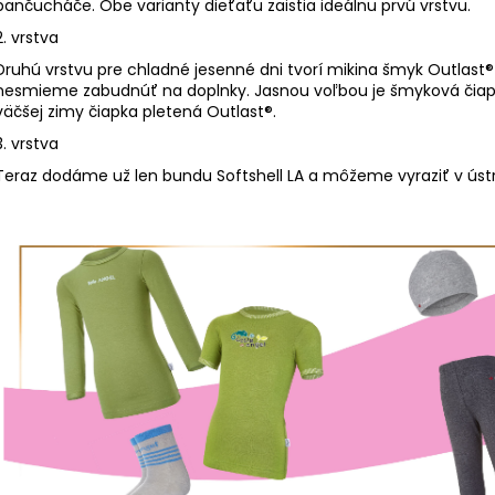
pančucháče. Obe varianty dieťaťu zaistia ideálnu prvú vrstvu.
2. vrstva
Druhú vrstvu pre chladné jesenné dni tvorí mikina šmyk Outlast® a
nesmieme zabudnúť na doplnky. Jasnou voľbou je šmyková čiapka,
väčšej zimy čiapka pletená Outlast®.
3. vrstva
Teraz dodáme už len bundu Softshell LA a môžeme vyraziť v ús