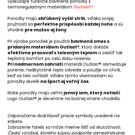
vyskúšajte funkčné bavlnené ponožky s
termoregulačným materiálom
Outlast®
.
Ponožky majú
obľúbený vyšší strih
, vďaka svojej
pružnosti sa
perfektne prispôsobí každej nohe
a sú
vhodné
pre mužov aj ženy
.
Pri výrobe ponožiek je použitá
bavlnená zmes s
pridaným materiálom Outlast®
, ktorý dokáže
efektívne pracovať s telesným teplom
a zaistiť tak
teplotný komfort po celú dobu nosenia.
Pri nadmernom zahriatí
materiál Outlast® obmedzuje
potenie, nadbytočné teplo odvedie a použije vo chvíli,
keď sa telo ochladí. Vďaka týmto vlastnostiam sú
ponožky skvelé
na šport aj voľný čas
.
Nízke ponožky majú veľmi
jemný lem, ktorý netlačí
.
Logo Outlast® je decentne na bočnej strane chodidla.
Odporúčame dodržiavať pracie symboly uvedené na
etikete.
Zobrazenie farieb sa môže mierne líšiť od skutočnosti.
Český výrobok, ktorého kúpou podporíte zamestnávanie