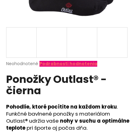
á
j
s
ť
?
Priemerné
Neohodnotené
Podrobnosti hodnotenia
hodnotenie
HĽADAŤ
Ponožky Outlast® -
produktu
je
čierna
0,0
z
O
5
d
hviezdičiek.
Pohodlie, ktoré pocítite na každom kroku
.
p
Funkčné bavlnené ponožky s materiálom
o
Outlast® udržia vaše
nohy v suchu a optimálne
r
teplote
pri športe aj počas dňa.
ú