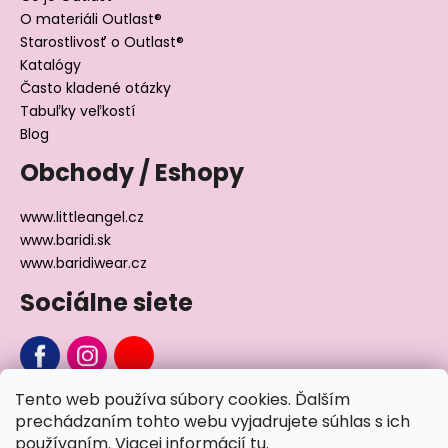
O materiáli Outlast®
Starostlivosť o Outlast®
Katalógy
Často kladené otázky
Tabuľky veľkostí
Blog
Obchody / Eshopy
www.littleangel.cz
www.baridi.sk
www.baridiwear.cz
Sociálne siete
Tento web používa súbory cookies. Ďalším
Chcete sa nás na niečo opýtať?
prechádzaním tohto webu vyjadrujete súhlas s ich
používaním. Viacej informácií
tu
.