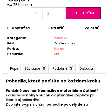
€4,75 bez DPH
Jednotková
DO KOŠÍKA
cena:
Opýtať sa
Strážiť
Zdieľať
Kategória
:
Ponožky
EAN
:
Zvoľte variant
Farba
:
čierna
Pohlavie
:
Uni
Popis
Súvisiace (6)
Podobné (3)
Diskusia
Pohodlie, ktoré pocítite na každom kroku.
Funkčné bavlnené ponožky s materiálom Outlast®
udržia vaše
nohy v suchu a optimálnej teplote
pri
športe aj počas dňa.
Doprajte svojim nohám
pohodlie po celý deň
a