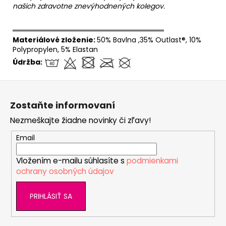
našich zdravotne znevýhodnených kolegov.
══════════════════════════════
Materiálové zloženie:
50% Bavlna ,35% Outlast®, 10%
Polypropylen, 5% Elastan
Údržba:
Z
á
Zostaňte informovaní
p
Nezmeškajte žiadne novinky či zľavy!
ä
t
Email
i
Vložením e-mailu súhlasíte s
podmienkami
e
ochrany osobných údajov
PRIHLÁSIŤ SA