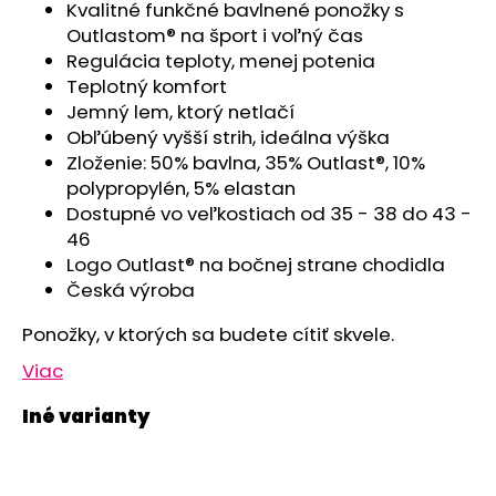
č
Kvalitné funkčné bavlnené ponožky s
a
Outlastom® na šport i voľný čas
m
Regulácia teploty, menej potenia
e
Teplotný komfort
Jemný lem, ktorý netlačí
Obľúbený vyšší strih, ideálna výška
ČIAPKA
TENKÁ
Zloženie: 50% bavlna, 35% Outlast®, 10%
PLOCHÝ
polypropylén, 5% elastan
ŠEV
Dostupné vo veľkostiach od 35 - 38 do 43 -
OUTLAST®
-
46
RUŽOVÁ
Logo Outlast® na bočnej strane chodidla
BABY
Česká výroba
€9,62
Ponožky, v ktorých sa budete cítiť skvele.
Viac