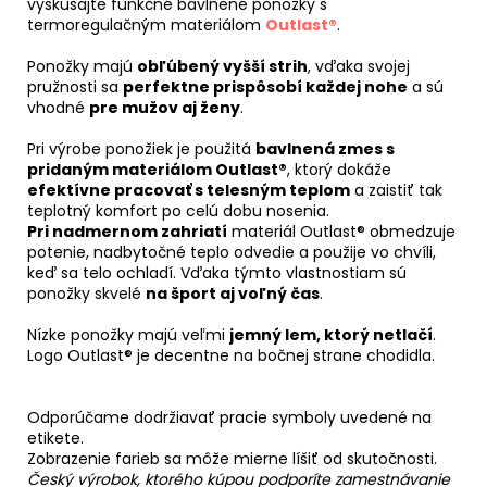
vyskúšajte funkčné bavlnené ponožky s
termoregulačným materiálom
Outlast®
.
Ponožky majú
obľúbený vyšší strih
, vďaka svojej
pružnosti sa
perfektne prispôsobí každej nohe
a sú
vhodné
pre mužov aj ženy
.
Pri výrobe ponožiek je použitá
bavlnená zmes s
pridaným materiálom Outlast®
, ktorý dokáže
efektívne pracovať s telesným teplom
a zaistiť tak
teplotný komfort po celú dobu nosenia.
Pri nadmernom zahriatí
materiál Outlast® obmedzuje
potenie, nadbytočné teplo odvedie a použije vo chvíli,
keď sa telo ochladí. Vďaka týmto vlastnostiam sú
ponožky skvelé
na šport aj voľný čas
.
Nízke ponožky majú veľmi
jemný lem, ktorý netlačí
.
Logo Outlast® je decentne na bočnej strane chodidla.
Odporúčame dodržiavať pracie symboly uvedené na
etikete.
Zobrazenie farieb sa môže mierne líšiť od skutočnosti.
Český výrobok, ktorého kúpou podporíte zamestnávanie