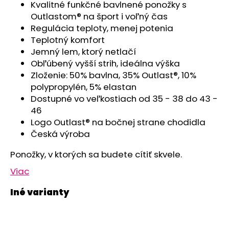
č
Kvalitné funkčné bavlnené ponožky s
a
Outlastom® na šport i voľný čas
m
Regulácia teploty, menej potenia
e
Teplotný komfort
Jemný lem, ktorý netlačí
Obľúbený vyšší strih, ideálna výška
ZAVINOVAČKA
ZAVÄZOVACIA
Zloženie: 50% bavlna, 35% Outlast®, 10%
PEVNÝ
polypropylén, 5% elastan
CHRBÁT
Dostupné vo veľkostiach od 35 - 38 do 43 -
ANGEL
-
46
OUTLAST®
Logo Outlast® na bočnej strane chodidla
-
Česká výroba
KRÉMOVÁ
FARMA
Ponožky, v ktorých sa budete cítiť skvele.
€54,58
Viac