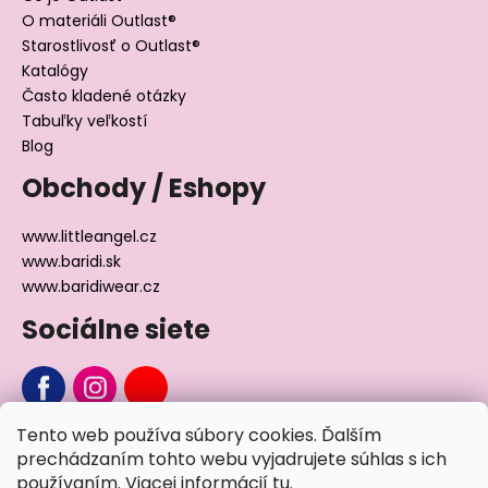
O materiáli Outlast®
Starostlivosť o Outlast®
Katalógy
Často kladené otázky
Tabuľky veľkostí
Blog
Obchody / Eshopy
www.littleangel.cz
www.baridi.sk
www.baridiwear.cz
Sociálne siete
Tento web používa súbory cookies. Ďalším
Chcete sa nás na niečo opýtať?
prechádzaním tohto webu vyjadrujete súhlas s ich
používaním. Viacej informácií
tu
.