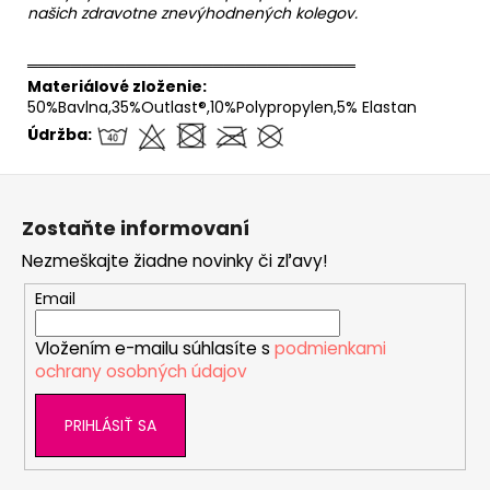
našich zdravotne znevýhodnených kolegov.
══════════════════════════════
Materiálové zloženie:
50%Bavlna,35%Outlast®,10%Polypropylen,5% Elastan
Údržba:
Z
á
Zostaňte informovaní
p
Nezmeškajte žiadne novinky či zľavy!
ä
t
Email
i
Vložením e-mailu súhlasíte s
podmienkami
e
ochrany osobných údajov
PRIHLÁSIŤ SA