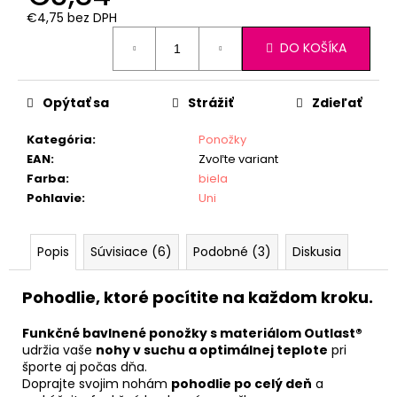
€4,75 bez DPH
Jednotková
DO KOŠÍKA
cena:
Opýtať sa
Strážiť
Zdieľať
Kategória
:
Ponožky
EAN
:
Zvoľte variant
Farba
:
biela
Pohlavie
:
Uni
Popis
Súvisiace (6)
Podobné (3)
Diskusia
Pohodlie, ktoré pocítite na každom kroku.
Funkčné bavlnené ponožky s materiálom Outlast®
udržia vaše
nohy v suchu a optimálnej teplote
pri
športe aj počas dňa.
Doprajte svojim nohám
pohodlie po celý deň
a