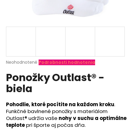
á
j
s
ť
?
Priemerné
Neohodnotené
Podrobnosti hodnotenia
hodnotenie
HĽADAŤ
Ponožky Outlast® -
produktu
je
biela
0,0
z
O
5
d
hviezdičiek.
Pohodlie, ktoré pocítite na každom kroku
.
p
Funkčné bavlnené ponožky s materiálom
o
Outlast® udržia vaše
nohy v suchu a optimálne
r
teplote
pri športe aj počas dňa.
ú