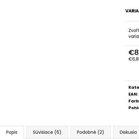
VARI
Zvoľ
vari
€8
€6,8
Jedn
cena
Kate
EAN
:
Far
Pohl
Popis
Súvisiace (6)
Podobné (2)
Diskusia