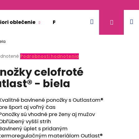
Hľadať
N
Prihláse
iori oblečenie
Pre dospelých
Doplnkový 
ela
k
erné
dnotené
Podrobnosti hodnotenia
tenie
nožky celofroté
ktu
tlast® - biela
ičiek.
Kvalitné bavlnené ponožky s Outlastom®
pre šport aj voľný čas
Ponožky sú vhodné pre ženy aj mužov
Obľúbený vyšší strih
Bavlnený úplet s pridaným
ACIA - BÉŽOVÁ
termoregulačným materiálom Outlast®