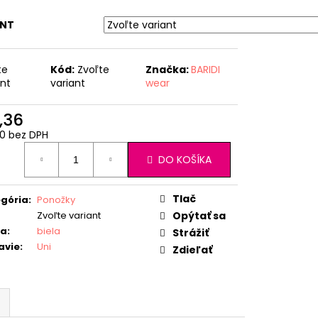
ANT
te
Kód:
Zvoľte
Značka:
BARIDI
ant
variant
wear
,36
0 bez DPH
otková
DO KOŠÍKA
:
Tlač
gória
:
Ponožky
Zvoľte variant
Opýtať sa
ba
:
biela
Strážiť
avie
:
Uni
Zdieľať