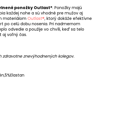
vlnené ponožky Outlast®
. Ponožky majú
sobia každej nohe a sú vhodné pre mužov aj
ným materiálom
Outlast®
, ktorý dokáže efektívne
rt po celú dobu nosenia. Pri nadmernom
o odvedie a použije vo chvíli, keď sa telo
 aj voľný čas.
ch zdravotne znevýhodnených kolegov.
én,5%Elastan