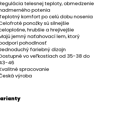
Regulácia telesnej teploty, obmedzenie
nadmerného potenia
Teplotný komfort po celú dobu nosenia
Celofroté ponožky sú silnejšie
celoplošne, hrubšie a hrejivejšie
Majú jemný naťahovací lem, ktorý
podporí pohodlnosť
Jednoduchý fariebný dizajn
Dostupné vo veľkostiach od 35-38 do
43-46
Kvalitné spracovanie
Česká výroba