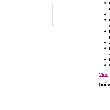
CHRBÁT ANGEL - OUTLAST® - KRÉMOVÁ
PSÍKOVIA
FARMA
€33,57
€54,58
Viac