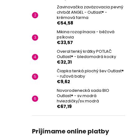
Zavinovačka zaväzovacia pevný
chrbát ANGEL - Outlast® -
krémová farma
€54,58
Mikina rozopínacia - béžová
psíkovia
€33,57
Overal tenký krátky POTLAČ
Outlast® - bledomodrá kocky
€32,31
Čiapka tenká plochý šev Outlast®
- ružová baby
€9,62
Novorodenecká sada BIO
Outlast® - sv.modrá
hviezdičky/sv.modrá
€67,19
Prijímame online platby