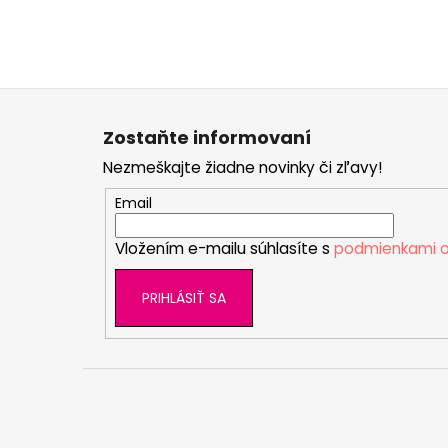
Z
á
Zostaňte informovaní
p
Nezmeškajte žiadne novinky či zľavy!
ä
t
Email
i
Vložením e-mailu súhlasíte s
podmienkami o
e
PRIHLÁSIŤ SA