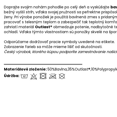
Doprajte svojim nohám pohodlie po celý deň a vyskúšajte
ba
bežný vyšší strih, vďaka svojej pružnosti sa pefrektne prispô
ženy. Pri výrobe ponožiek je použitá bavlnená zmes s prida
pracovať s telesným teplom a zabezpečiť tak teplotný komfo
zahriatí materiál
Outlast®
obmedzuje potenie, nadbytočné tepl
ochladí. Vďaka týmto vlastnostiam sú ponožky skvelé na šport
Odporúčame dodržovať pracie symboly uvedené na etikete.
Zobrazenie farieb sa môže mierne líšiť od skutočnosti.
Český výrobok, ktorého kúpou podporíte zamestnávanie naši
══════════════════════════════
Materiálové zloženie:
50%Bavlna,35%Outlast®,10%Polypropyl
Údržba: