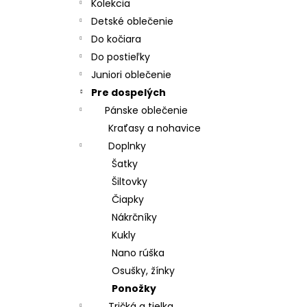
MATRACOVÝ POŤAH, MOLITAN T 23
Kolekcia
€19,70
Detské oblečenie
Do kočiara
Do postieľky
Juniori oblečenie
Pre dospelých
Pánske oblečenie
Kraťasy a nohavice
Doplnky
Šatky
Šiltovky
Čiapky
Nákrčníky
Kukly
Nano rúška
Osušky, žínky
Ponožky
Tričká a tielka