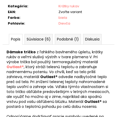
Kategória
:
Krátky rukav
EAN
:
Zvoľte variant
Farba
:
biela
Pohlavie
:
Dievča
Popis
Súvisiace (6)
Podobné (1)
Diskusia
Dámske tričko
z ľahkého bavlneného úpletu, krátky
rukáv a veľmi slušivý výstrih v tvare písmena V. Pri
výrobe trička bol použitý termoregulačný materiál
Outlast®
, ktorý stráži telesnú teplotu a zabraňuje
nadmernému poteniu. Vo chvíli, keď sa telo príliš
zahrieva, materiál
Outlast®
odvedie nadbytočné teplo
preč od tela. Pri znížení telesnej teploty nahromadené
teplo uvoľní a zahreje vás. Vďaka týmto vlastnostiam si
toto tričko obľúbite predovšetkým v letných mesiacoch,
ale využiť ho možno aj v zime, napríklad ako spodnú
vrstvu pod vašu obľúbenú blúzku. Materiál
Outlast®
sa
postará o teplotnú pohodu po celú dobu nosenia.
Odporúčame dodržiavať pracie symboly uvedené na