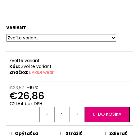
VARIANT
Zvoľte variant
Kód:
Zvoľte variant
Značka:
BARIDI wear
€33,57
–19 %
€26,86
€21,84 bez DPH
Jednotková
DO KOŠÍKA
cena:
Opýtať sa
Strážiť
Zdieľať