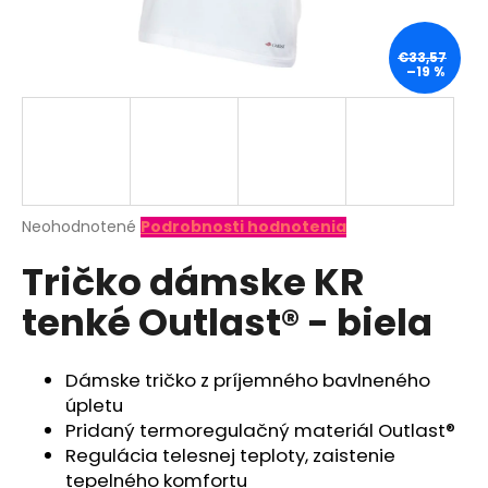
á
j
€33,57
–19 %
s
ť
?
Priemerné
Neohodnotené
Podrobnosti hodnotenia
hodnotenie
HĽADAŤ
Tričko dámske KR
produktu
je
tenké Outlast® - biela
0,0
z
O
5
d
hviezdičiek.
Dámske tričko z príjemného bavlneného
p
úpletu
o
Pridaný termoregulačný materiál Outlast®
r
Regulácia telesnej teploty, zaistenie
ú
tepelného komfortu