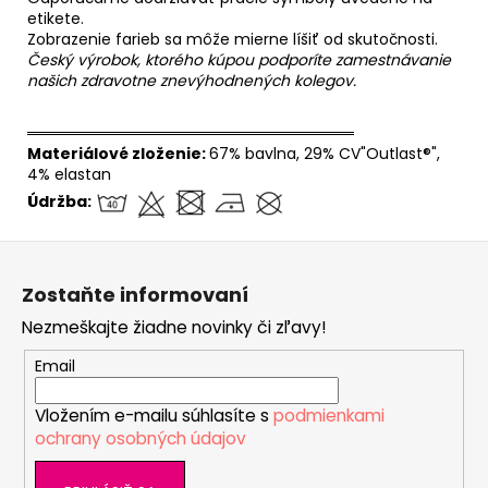
etikete.
Zobrazenie farieb sa môže mierne líšiť od skutočnosti.
Český výrobok, ktorého kúpou podporíte zamestnávanie
našich zdravotne znevýhodnených kolegov.
══════════════════════════════
Materiálové zloženie:
67% bavlna, 29% CV"Outlast®",
4% elastan
Údržba:
Z
á
Zostaňte informovaní
p
Nezmeškajte žiadne novinky či zľavy!
ä
t
Email
i
Vložením e-mailu súhlasíte s
podmienkami
e
ochrany osobných údajov