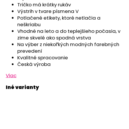
č
Tričko má krátky rukáv
a
Výstrih v tvare písmena V
m
Potlačené etikety, ktoré netlačia a
e
neškriabu
Vhodné na leto a do teplejšieho počasia, v
SET
zime skvelé ako spodná vrstva
PROSTERADLO
Na výber z niekoľkých modných farebných
DO
prevedení
KOČIARA
NEPRIEPUSTNÉ
Kvalitné spracovanie
PRIEDUŠNÉ
Česká výroba
-
BIELA
Viac
€13,41