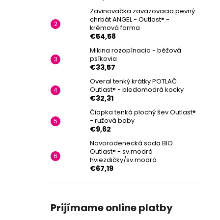
Zavinovačka zaväzovacia pevný
chrbát ANGEL - Outlast® -
krémová farma
€54,58
Mikina rozopínacia - béžová
psíkovia
€33,57
Overal tenký krátky POTLAČ
Outlast® - bledomodrá kocky
€32,31
Čiapka tenká plochý šev Outlast®
- ružová baby
€9,62
Novorodenecká sada BIO
Outlast® - sv.modrá
hviezdičky/sv.modrá
€67,19
Prijímame online platby