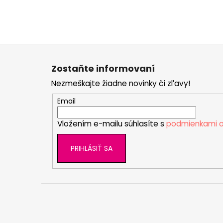
Z
á
Zostaňte informovaní
p
Nezmeškajte žiadne novinky či zľavy!
ä
t
Email
i
Vložením e-mailu súhlasíte s
podmienkami o
e
PRIHLÁSIŤ SA