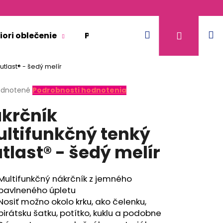
Hľadať
N
Prihláse
iori oblečenie
Pre dospelých
Doplnkový 
utlast® - šedý melír
k
erné
dnotené
Podrobnosti hodnotenia
tenie
krčník
ktu
ltifunkčný tenký
tlast® - šedý melír
ičiek.
Multifunkčný nákrčník z jemného
bavlneného úpletu
Nosiť možno okolo krku, ako čelenku,
pirátsku šatku, potítko, kuklu a podobne
ACIA - BÉŽOVÁ