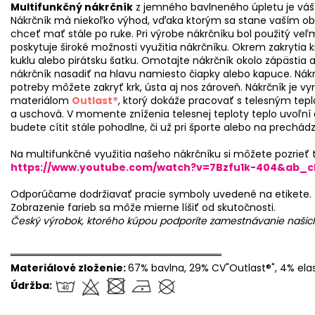
Multifunkčný nákrčník
z jemného bavlneného úpletu je váš j
Nákrčník má niekoľko výhod, vďaka ktorým sa stane vaším o
chceť mať stále po ruke. Pri výrobe nákrčníku bol použitý veľ
poskytuje široké možnosti využitia nákrčníku. Okrem zakrytia 
kuklu alebo pirátsku šatku. Omotajte nákrčník okolo zápästia
nákrčník nasadiť na hlavu namiesto čiapky alebo kapuce. Nákr
potreby môžete zakryť krk, ústa aj nos zároveň. Nákrčník je 
materiálom
Outlast®
, ktorý dokáže pracovať s telesným tepl
a uschová. V momente zníženia telesnej teploty teplo uvoľní
budete cítit stále pohodlne, či už pri športe alebo na prechádz
Na multifunkčné využitia našeho nákrčníku si môžete pozrieť t
https://www.youtube.com/watch?v=7Bzfu1k-404&ab_c
Odporúčame dodržiavať pracie symboly uvedené na etikete.
Zobrazenie farieb sa môže mierne líšiť od skutočnosti.
Český výrobok, ktorého kúpou podporíte zamestnávanie naši
══════════════════════════════
Materiálové zloženie:
67% bavlna, 29% CV"Outlast®", 4% ela
Údržba: