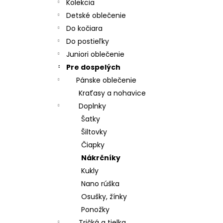
MATRACOVÝ POŤAH, MOLITAN T 23
Kolekcia
€19,70
Detské oblečenie
Do kočiara
Do postieľky
Juniori oblečenie
Pre dospelých
Pánske oblečenie
Kraťasy a nohavice
Doplnky
Šatky
Šiltovky
Čiapky
Nákrčníky
Kukly
Nano rúška
Osušky, žínky
Ponožky
Tričká a tielka