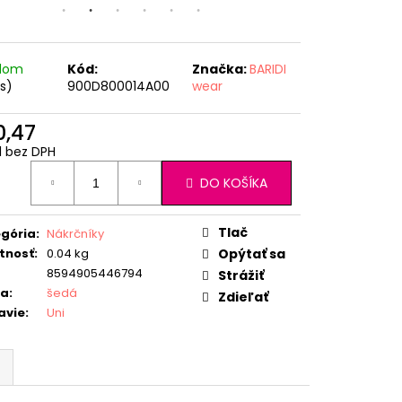
adom
Kód:
Značka:
BARIDI
ks)
900D800014A00
wear
0,47
1 bez DPH
otková
DO KOŠÍKA
:
Tlač
gória
:
Nákrčníky
tnosť
:
0.04 kg
Opýtať sa
8594905446794
Strážiť
ba
:
šedá
Zdieľať
avie
:
Uni