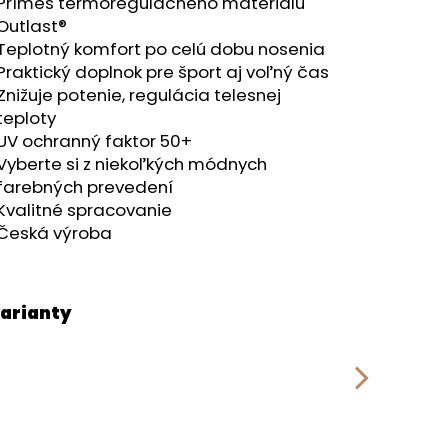
Prímes termoregulačného materiálu
Outlast®
Teplotný komfort po celú dobu nosenia
Praktický doplnok pre šport aj voľný čas
Znižuje potenie, regulácia telesnej
teploty
UV ochranný faktor 50+
Vyberte si z niekoľkých módnych
farebných prevedení
Kvalitné spracovanie
Česká výroba