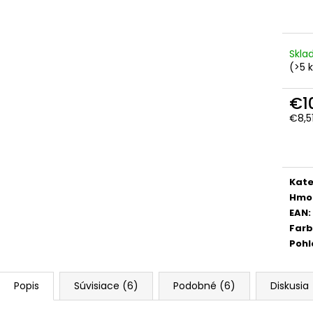
Skl
(>5 
€1
€8,5
Jedn
cena
Kate
Hmo
EAN
:
Far
Pohl
Popis
Súvisiace (6)
Podobné (6)
Diskusia