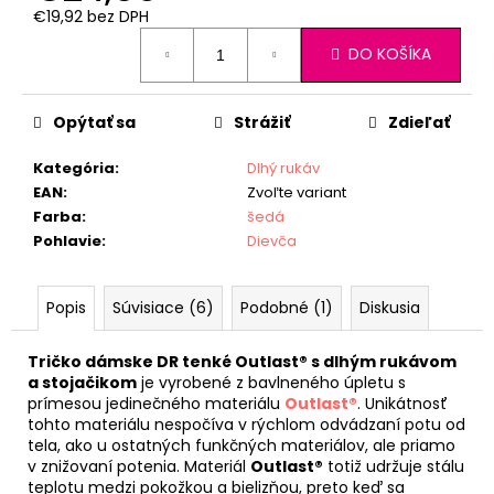
€19,92 bez DPH
Jednotková
DO KOŠÍKA
cena:
Opýtať sa
Strážiť
Zdieľať
Kategória
:
Dlhý rukáv
EAN
:
Zvoľte variant
Farba
:
šedá
Pohlavie
:
Dievča
Popis
Súvisiace (6)
Podobné (1)
Diskusia
Tričko dámske DR tenké Outlast® s dlhým rukávom
a stojačikom
je vyrobené z bavlneného úpletu s
prímesou jedinečného materiálu
Outlast®
. Unikátnosť
tohto materiálu nespočíva v rýchlom odvádzaní potu od
tela, ako u ostatných funkčných materiálov, ale priamo
v znižovaní potenia. Materiál
Outlast®
totiž udržuje stálu
teplotu medzi pokožkou a bielizňou, preto keď sa