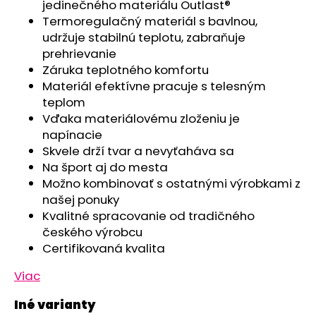
č
jedinečného materiálu Outlast®
a
Termoregulačný materiál s bavlnou,
m
udržuje stabilnú teplotu, zabraňuje
e
prehrievanie
Záruka teplotného komfortu
Materiál efektívne pracuje s telesným
TRIČKO
teplom
PÁNSKE
KR
Vďaka materiálovému zloženiu je
TENKÉ
napínacie
VÝSTRIH
U
Skvele drží tvar a nevyťaháva sa
OUTLAST®
Na šport aj do mesta
-
Možno kombinovať s ostatnými výrobkami z
MODRÝ
MELÍR
našej ponuky
Kvalitné spracovanie od tradičného
€41,98
českého výrobcu
Certifikovaná kvalita
Viac