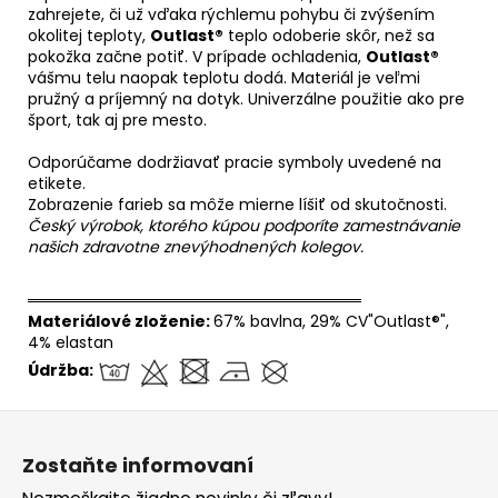
zahrejete, či už vďaka rýchlemu pohybu či zvýšením
okolitej teploty,
Outlast®
teplo odoberie skôr, než sa
pokožka začne potiť. V prípade ochladenia,
Outlast®
vášmu telu naopak teplotu dodá. Materiál je veľmi
pružný a príjemný na dotyk. Univerzálne použitie ako pre
šport, tak aj pre mesto.
Odporúčame dodržiavať pracie symboly uvedené na
etikete.
Zobrazenie farieb sa môže mierne líšiť od skutočnosti.
Český výrobok, ktorého kúpou podporíte zamestnávanie
našich zdravotne znevýhodnených kolegov.
══════════════════════════════
Materiálové zloženie:
67% bavlna, 29% CV"Outlast®",
4% elastan
Údržba:
Z
á
Zostaňte informovaní
p