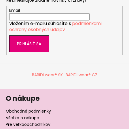
Nezmeškajte žiadne novinky či zľavy!
ä
t
Email
i
Vložením e-mailu súhlasíte s
podmienkami
e
ochrany osobných údajov
PRIHLÁSIŤ SA
BARIDI wear® SK
BARIDI wear® CZ
O nákupe
Obchodné podmienky
Všetko o nákupe
Pre veľkoobchodníkov