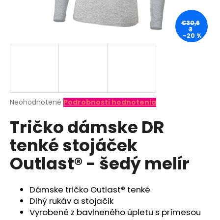
á
j
€30,6
3
s
–20 %
ť
?
Priemerné
Neohodnotené
Podrobnosti hodnotenia
hodnotenie
HĽADAŤ
Tričko dámske DR
produktu
je
tenké stojáček
0,0
z
O
Outlast® - šedý melír
5
d
hviezdičiek.
p
o
Dámske tričko Outlast® tenké
r
Dlhý rukáv a stojačik
ú
Vyrobené z bavlneného úpletu s prímesou