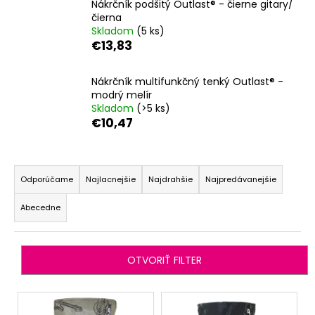
Nákrčník podšitý Outlast® - čierne gitary/
á
čierna
Skladom
(5 ks)
j
€13,83
s
ť
Nákrčník multifunkčný tenký Outlast® -
?
modrý melír
Skladom
(>5 ks)
€10,47
R
HĽADAŤ
a
Odporúčame
Najlacnejšie
Najdrahšie
Najpredávanejšie
d
Abecedne
e
O
n
d
i
p
OTVORIŤ FILTER
o
e
r
p
V
ú
r
ý