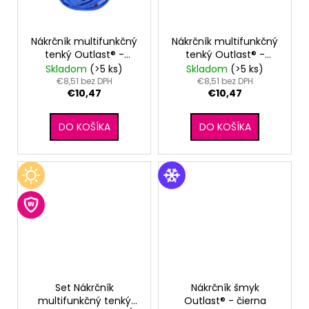
Nákrčník multifunkčný
Nákrčník multifunkčný
tenký Outlast® -
tenký Outlast® -
modrý melír
škoricová
Skladom
(>5 ks)
Skladom
(>5 ks)
€8,51 bez DPH
€8,51 bez DPH
€10,47
€10,47
DO KOŠÍKA
DO KOŠÍKA
Set Nákrčník
Nákrčník šmyk
multifunkčný tenký
Outlast® - čierna