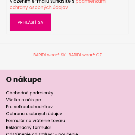
Vložením e-mailu súhlasíte s
podmienkami
e
p
ochrany osobných údajov
r
v
PRIHLÁSIŤ SA
k
y
v
ý
p
BARIDI wear® SK
BARIDI wear® CZ
i
s
u
O nákupe
Obchodné podmienky
Všetko o nákupe
Pre veľkoobchodníkov
Ochrana osobnych údajov
Formulár na vrátenie tovaru
Reklamačný formulár
Odstúpenie od zmluvy - poučenie