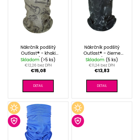
č
o
p
a
d
m
i
u
e
s
k
p
t
r
PONOŽKY
o
FROTÉ
o
Nákrčník podšitý
Nákrčník podšitý
OUTLAST®
v
Outlast® - khaki
Outlast® - čierne
d
-
gitary/khaki
gitary/čierna
Skladom
(>5 ks)
Skladom
(5 ks)
RUŽOVÁ
u
€12,26 bez DPH
€11,24 bez DPH
€5,42
€15,08
€13,83
k
t
DETAIL
DETAIL
o
v