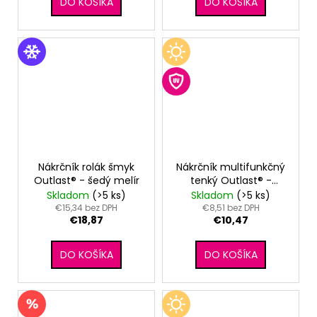
DO KOŠÍKA
DO KOŠÍKA
Nákrčník rolák šmyk
Nákrčník multifunkčný
Outlast® - šedý melír
tenký Outlast® -
čierna
Skladom
(>5 ks)
Skladom
(>5 ks)
€15,34 bez DPH
€8,51 bez DPH
€18,87
€10,47
DO KOŠÍKA
DO KOŠÍKA