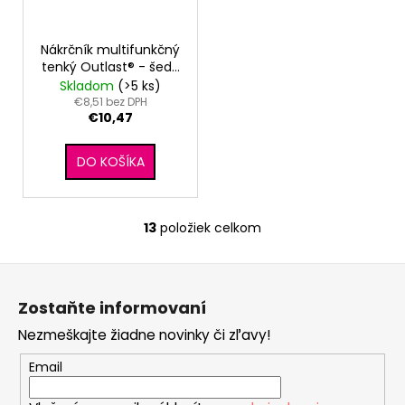
Nákrčník multifunkčný
tenký Outlast® - šedý
melír
Skladom
(>5 ks)
€8,51 bez DPH
€10,47
DO KOŠÍKA
13
položiek celkom
O
v
Z
l
á
á
Zostaňte informovaní
d
p
a
Nezmeškajte žiadne novinky či zľavy!
ä
c
t
Email
i
i
e