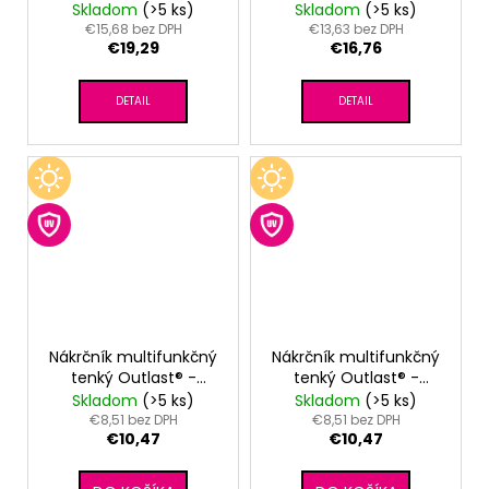
Outlast® - sv. šedá/
Skladom
(>5 ks)
Skladom
(>5 ks)
čierna
€15,68 bez DPH
€13,63 bez DPH
€19,29
€16,76
DETAIL
DETAIL
Nákrčník multifunkčný
Nákrčník multifunkčný
tenký Outlast® -
tenký Outlast® -
modrá royal
tm.lišajník
Skladom
(>5 ks)
Skladom
(>5 ks)
€8,51 bez DPH
€8,51 bez DPH
€10,47
€10,47