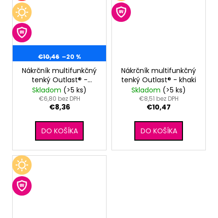
€10,46
–20 %
Nákrčník multifunkčný
Nákrčník multifunkčný
tenký Outlast® -
tenký Outlast® - khaki
tm.šedý melír
Skladom
(>5 ks)
Skladom
(>5 ks)
€6,80 bez DPH
€8,51 bez DPH
€8,36
€10,47
DO KOŠÍKA
DO KOŠÍKA