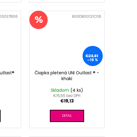
00037B06
Kód:
900D800121C06
€23,91
–19 %
utlast®
Čiapka pletená UNI Outlast ® -
khaki
)
Skladom
(4 ks)
€15,55 bez DPH
€19,13
DETAIL