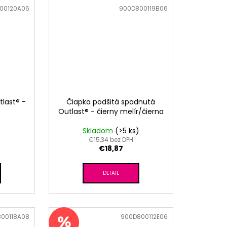
00120A06
Kód:
900D800119B06
tlast® -
Čiapka podšitá spadnutá
Outlast® - čierny melír/čierna
)
Skladom
(>5 ks)
€15,34 bez DPH
€18,87
DETAIL
00118A08
Kód:
900D800112E06