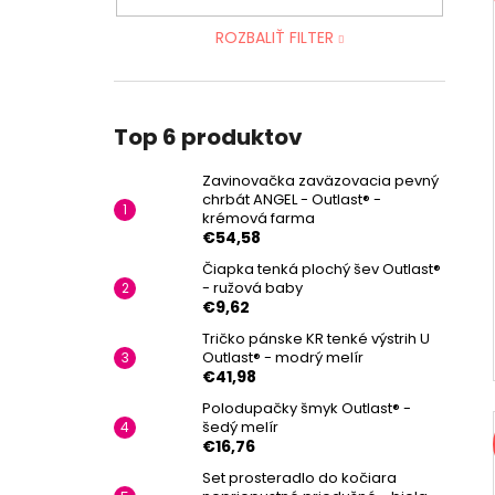
ROZBALIŤ FILTER
Top 6 produktov
Zavinovačka zaväzovacia pevný
chrbát ANGEL - Outlast® -
krémová farma
€54,58
Čiapka tenká plochý šev Outlast®
- ružová baby
€9,62
Tričko pánske KR tenké výstrih U
Outlast® - modrý melír
€41,98
Polodupačky šmyk Outlast® -
šedý melír
€16,76
Set prosteradlo do kočiara