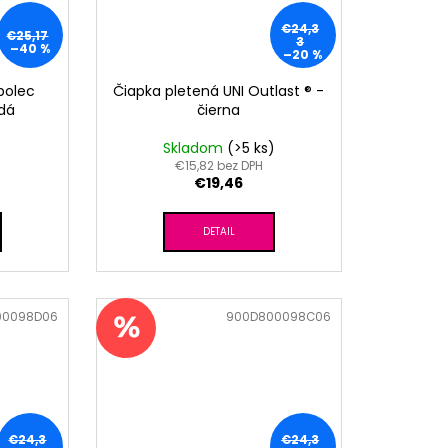
€24,3
€25,17
3
–40 %
–20 %
bolec
Čiapka pletená UNI Outlast ® -
edá
čierna
Skladom
(>5 ks)
€15,82 bez DPH
€19,46
DETAIL
00098D06
Kód:
900D800098C06
€24,3
€24,3