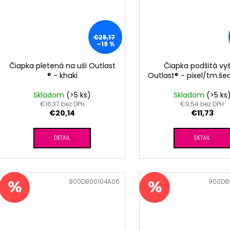
€25,17
–19 %
Čiapka pletená na uši Outlast
Čiapka podšitá vyš
® - khaki
Outlast® - pixel/tm.še
Skladom
(>5 ks)
Skladom
(>5 ks
€16,37 bez DPH
€9,54 bez DPH
€20,14
€11,73
DETAIL
DETAIL
Kód:
900D800104A06
Kód:
900D8