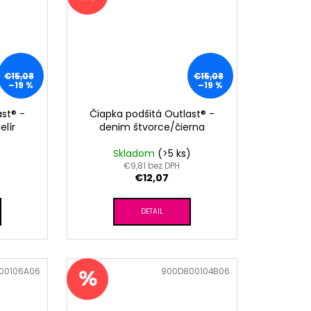
€15,08
€15,08
–19 %
–19 %
st® -
Čiapka podšitá Outlast® -
elír
denim štvorce/čierna
)
Skladom
(>5 ks)
€9,81 bez DPH
€12,07
DETAIL
00106A06
Kód:
900D800104B06