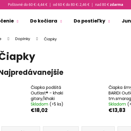
Poštovné do 60 €: 4,44 € | od 60 € do 80 €: 2,46 € | nad 80 €
zdarma
ečenie
Do kočiara
Do postieľky
Jun
Čo potrebujete nájsť?
e
Doplnky
Čiapky
Čiapky
HĽADAŤ
Najpredávanejšie
Odporúčame
Čiapka podšitá
Čiapka šm
Outlast® - khaki
BARIDI Outl
gitary/khaki
tm.smara
Skladom
(>5 ks)
Skladom
(
€18,02
€13,83
R
ČIAPKA TENKÁ PLOCHÝ ŠEV OUTLAST® -
TRIČKO PÁNSKE 