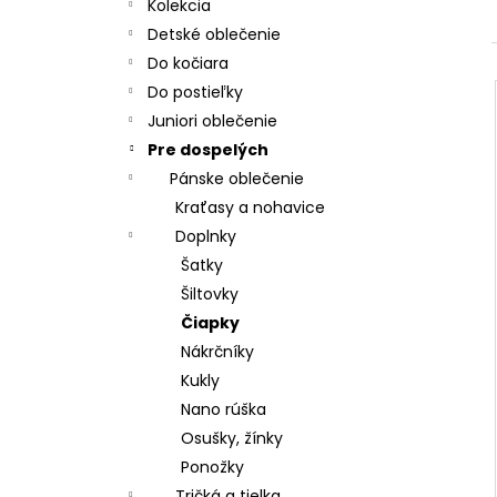
CHRBÁT ANGEL - OUTLAST® - KRÉMOVÁ
Kolekcia
FARMA
Detské oblečenie
€54,58
Do kočiara
Do postieľky
Juniori oblečenie
Pre dospelých
Pánske oblečenie
Kraťasy a nohavice
Doplnky
Šatky
Šiltovky
Čiapky
Nákrčníky
Kukly
Nano rúška
Osušky, žínky
Ponožky
Tričká a tielka