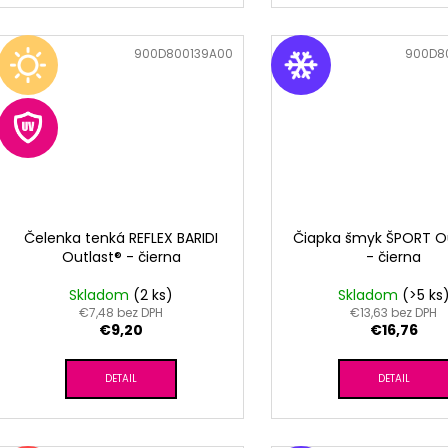
Kód:
900D800139A00
Kód:
900D8
Čelenka tenká REFLEX BARIDI
Čiapka šmyk ŠPORT O
Outlast® - čierna
- čierna
Skladom
(2 ks)
Skladom
(>5 ks
€7,48 bez DPH
€13,63 bez DPH
€9,20
€16,76
DETAIL
DETAIL