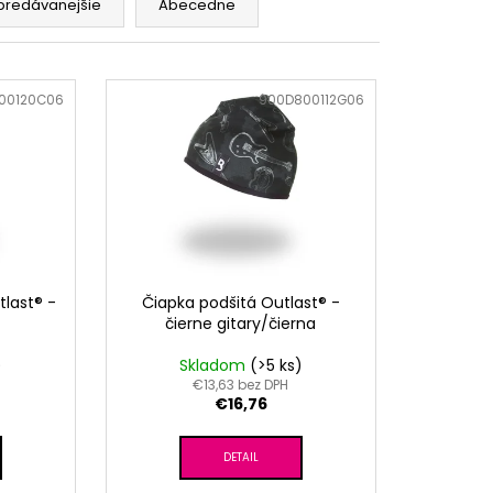
RÝ MELÍR
predávanejšie
Abecedne
00120C06
Kód:
900D800112G06
tlast® -
Čiapka podšitá Outlast® -
čierne gitary/čierna
)
Skladom
(>5 ks)
€13,63 bez DPH
€16,76
DETAIL