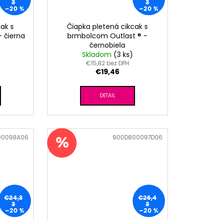
3
3
–20 %
–20 %
ak s
Čiapka pletená cikcak s
 čierna
brmbolcom Outlast ® -
černobiela
)
Skladom
(3 ks)
€15,82 bez DPH
€19,46
DETAIL
00098A06
Kód:
900D800097D06
€24,3
€26,4
3
3
–20 %
–20 %