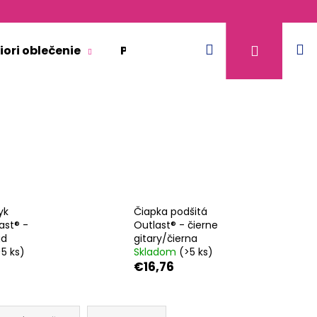
Hľadať
N
Prihláse
iori oblečenie
Pre dospelých
Doplnkový 
k
yk
Čiapka podšitá
ast® -
Outlast® - čierne
gd
gitary/čierna
>5 ks)
Skladom
(>5 ks)
€16,76
KR TENKÉ VÝSTRIH U