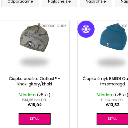
RUŽOVÁ BABY
OUTLAST® - MOD
a
Odporúčame
Najlacnejšie
Najdrahšie
Naj
€9,62
€41,98
d
e
V
n
ý
Kód:
900D800112H06
Kód:
900D8
i
p
e
i
p
s
r
p
o
r
d
o
u
d
Čiapka podšitá Outlast® -
Čiapka šmyk BARIDI Ou
k
khaki gitary/khaki
tm.smaragd
u
t
k
Skladom
(>5 ks)
Skladom
(>5 ks
o
t
€14,65 bez DPH
€11,24 bez DPH
v
€18,02
€13,83
o
v
DETAIL
DETAIL