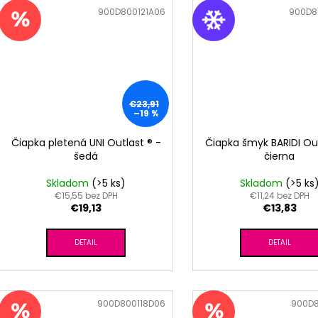
Kód:
900D800121A06
Kód:
900D8
€23,91
–19 %
Čiapka pletená UNI Outlast ® -
Čiapka šmyk BARIDI Ou
šedá
čierna
Skladom
(>5 ks)
Skladom
(>5 ks
€15,55 bez DPH
€11,24 bez DPH
€19,13
€13,83
DETAIL
DETAIL
Kód:
900D800118D06
Kód:
900D8