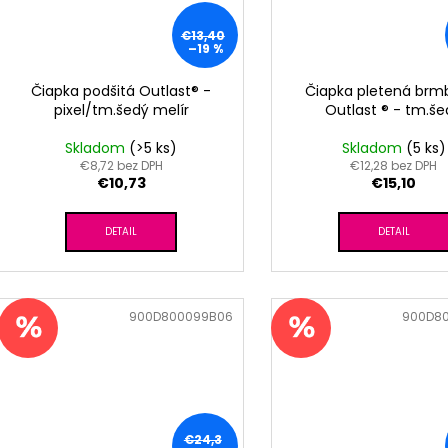
€13,40
–19 %
Čiapka podšitá Outlast® -
Čiapka pletená brm
pixel/tm.šedý melír
Outlast ® - tm.š
Skladom
(>5 ks)
Skladom
(5 ks)
€8,72 bez DPH
€12,28 bez DPH
€10,73
€15,10
DETAIL
DETAIL
Kód:
900D800099B06
Kód:
900D8
€24,3