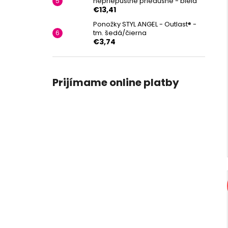
nepriepustné priedušné - biela
€13,41
Ponožky STYL ANGEL - Outlast® -
tm. šedá/čierna
€3,74
Prijímame online platby