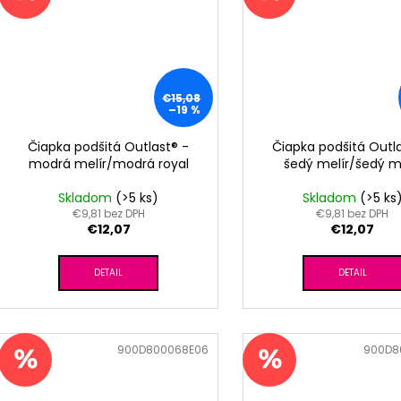
€15,08
–19 %
Čiapka podšitá Outlast® -
Čiapka podšitá Outla
modrá melír/modrá royal
šedý melír/šedý m
Skladom
(>5 ks)
Skladom
(>5 ks
€9,81 bez DPH
€9,81 bez DPH
€12,07
€12,07
DETAIL
DETAIL
Kód:
900D800068E06
Kód:
900D8