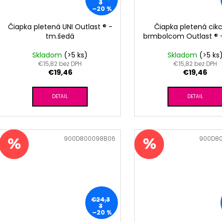
3
–20 %
Čiapka pletená UNI Outlast ® -
Čiapka pletená cikc
tm.šedá
brmbolcom Outlast ® -
Skladom
(>5 ks)
Skladom
(>5 ks
€15,82 bez DPH
€15,82 bez DPH
€19,46
€19,46
DETAIL
DETAIL
Kód:
900D800098B06
Kód:
900D8
€24,3
3
–20 %