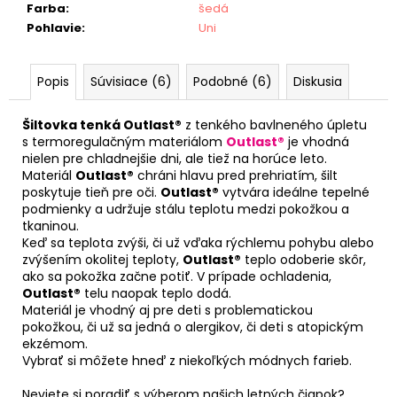
Farba
:
šedá
Pohlavie
:
Uni
Popis
Súvisiace (6)
Podobné (6)
Diskusia
Šiltovka tenká Outlast®
z tenkého bavlneného úpletu
s termoregulačným materiálom
Outlast®
je vhodná
nielen pre chladnejšie dni, ale tiež na horúce leto.
Materiál
Outlast®
chráni hlavu pred prehriatím, šilt
poskytuje tieň pre oči.
Outlast®
vytvára ideálne tepelné
podmienky a udržuje stálu teplotu medzi pokožkou a
tkaninou.
Keď sa teplota zvýši, či už vďaka rýchlemu pohybu alebo
zvýšením okolitej teploty,
Outlast®
teplo odoberie skôr,
ako sa pokožka začne potiť. V prípade ochladenia,
Outlast®
telu naopak teplo dodá.
Materiál je vhodný aj pre deti s problematickou
pokožkou, či už sa jedná o alergikov, či deti s atopickým
ekzémom.
Vybrať si môžete hneď z niekoľkých módnych farieb.
Neviete si poradiť s výberom našich letných čiapok?