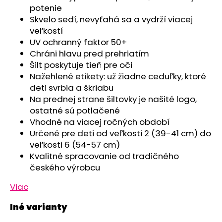
č
potenie
a
Skvelo sedí, nevyťahá sa a vydrží viacej
m
veľkostí
e
UV ochranný faktor 50+
Chráni hlavu pred prehriatím
ČIAPKA
Šilt poskytuje tieň pre oči
TENKÁ
Nažehlené etikety: už žiadne ceduľky, ktoré
PLOCHÝ
deti svrbia a škriabu
ŠEV
OUTLAST®
Na prednej strane šiltovky je našité logo,
-
ostatné sú potlačené
RUŽOVÁ
Vhodné na viacej ročných období
BABY
Určené pre deti od veľkosti 2 (39-41 cm) do
€9,62
veľkosti 6 (54-57 cm)
Kvalitné spracovanie od tradičného
českého výrobcu
Viac