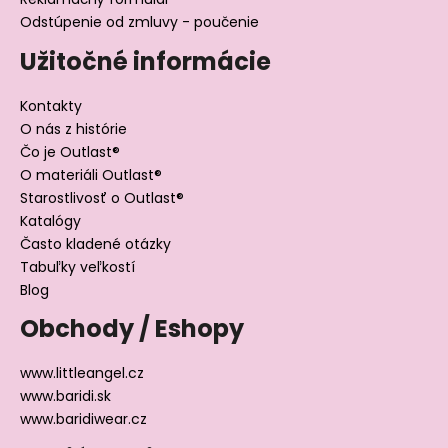
Odstúpenie od zmluvy - poučenie
Užitočné informácie
Kontakty
O nás z histórie
Čo je Outlast®
O materiáli Outlast®
Starostlivosť o Outlast®
Katalógy
Často kladené otázky
Tabuľky veľkostí
Blog
Obchody / Eshopy
www.littleangel.cz
www.baridi.sk
www.baridiwear.cz