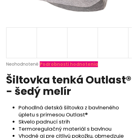
á
j
s
ť
?
Priemerné
Neohodnotené
Podrobnosti hodnotenia
hodnotenie
HĽADAŤ
Šiltovka tenká Outlast®
produktu
je
- šedý melír
0,0
z
O
5
d
hviezdičiek.
Pohodlná detská šiltovka z bavlneného
p
úpletu s prímesou Outlast®
o
Skvelo padnucí strih
r
Termoregulačný materiál s bavlnou
ú
Vhodné aj pre citlivú pokožku, obmedzuje