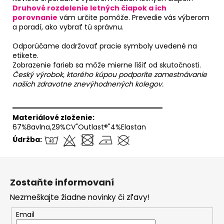
Druhové rozdelenie letných čiapok a ich
porovnanie
vám určite pomôže. Prevedie vás výberom
a poradí, ako vybrať tú správnu.
Odporúčame dodržovať pracie symboly uvedené na
etikete.
Zobrazenie farieb sa môže mierne líšiť od skutočnosti.
Český výrobok, ktorého kúpou podporíte zamestnávanie
našich zdravotne znevýhodnených kolegov.
══════════════════════════════
Materiálové zloženie:
67%Bavlna,29%CV"Outlast®"4%Elastan
Údržba:
Z
á
Zostaňte informovaní
p
Nezmeškajte žiadne novinky či zľavy!
ä
t
Email