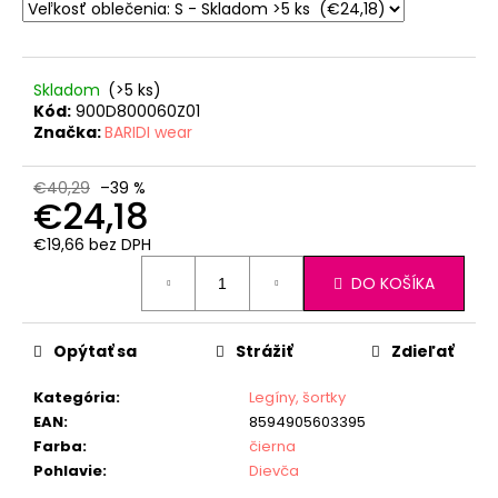
Skladom
(>5 ks)
Kód:
900D800060Z01
Značka:
BARIDI wear
€40,29
–39 %
€24,18
€19,66 bez DPH
Jednotková
DO KOŠÍKA
cena:
Opýtať sa
Strážiť
Zdieľať
Kategória
:
Legíny, šortky
EAN
:
8594905603395
Farba
:
čierna
Pohlavie
:
Dievča