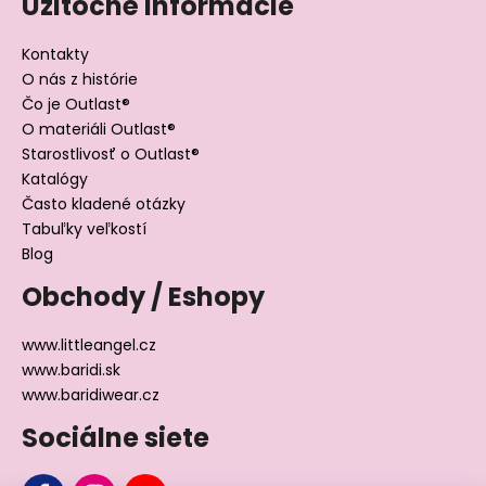
Užitočné informácie
Kontakty
O nás z histórie
Čo je Outlast®
O materiáli Outlast®
Starostlivosť o Outlast®
Katalógy
Často kladené otázky
Tabuľky veľkostí
Blog
Obchody / Eshopy
www.littleangel.cz
www.baridi.sk
www.baridiwear.cz
Sociálne siete