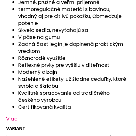
č
Jemné, pružné a veľmi príjemné
a
termoregulačné materiál s bavlnou,
m
vhodný aj pre citlivú pokožku, Obmedzuje
e
potenie
Skvelo sedia, nevyťahajú sa
V páse na gumu
ŠILTOVKA
Zadná časť legín je doplnená praktickým
TENKÁ
OUTLAST®
vreckom
-
Rôznorodé využitie
SV.MENTOLOVÁ
Reflexné prvky pre vyššiu viditeľnosť
€11,06
Moderný dizajn
Pôvodne:
€13,82
Nažehlené etikety: už žiadne ceduľky, ktoré
svrbia a škriabu
Kvalitné spracovanie od tradičného
českého výrobcu
Certifikovaná kvalita
Viac
VARIANT