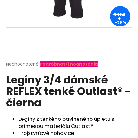
á
j
€40,2
9
s
–39 %
ť
?
Priemerné
Neohodnotené
Podrobnosti hodnotenia
hodnotenie
HĽADAŤ
Legíny 3/4 dámské
produktu
je
REFLEX tenké Outlast® -
0,0
z
O
čierna
5
d
hviezdičiek.
p
o
Legíny z tenkého bavlneného úpletu s
r
prímesou materiálu Outlast®
ú
Trojštvrťové nohavice