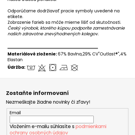
Odporúčame dodržiavať pracie symboly uvedené na
etikete.
Zobrazenie farieb sa môže mierne líšiť od skutočnosti.
Český výrobok, ktorého kúpou podporíte zamestnávanie
našich zdravotne znevýhodnených kolegov.
══════════════════════════════
Materiálové zloženie:
67% Bavlna,29% CV"Outlast®",4%
Elastan
Údržba:
Z
á
Zostaňte informovaní
p
Nezmeškajte žiadne novinky či zľavy!
ä
t
Email
i
Vložením e-mailu súhlasíte s
podmienkami
e
ochrany osobných údajov