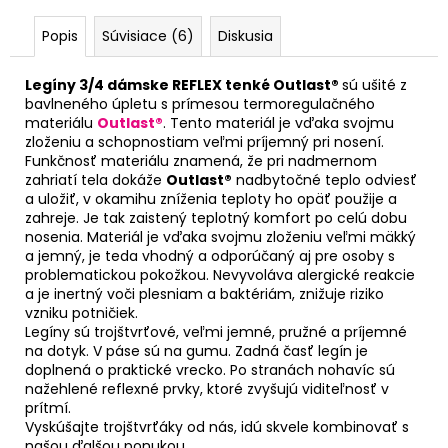
Popis
Súvisiace (6)
Diskusia
Legíny 3/4 dámske REFLEX tenké Outlast®
sú ušité z
bavlneného úpletu s prímesou termoregulačného
materiálu
Outlast®
. Tento materiál je vďaka svojmu
zloženiu a schopnostiam veľmi príjemný pri nosení.
Funkčnosť materiálu znamená, že pri nadmernom
zahriatí tela dokáže
Outlast®
nadbytočné teplo odviesť
a uložiť, v okamihu zníženia teploty ho opäť použije a
zahreje. Je tak zaistený teplotný komfort po celú dobu
nosenia. Materiál je vďaka svojmu zloženiu veľmi mäkký
a jemný, je teda vhodný a odporúčaný aj pre osoby s
problematickou pokožkou. Nevyvoláva alergické reakcie
a je inertný voči plesniam a baktériám, znižuje riziko
vzniku potničiek.
Legíny sú trojštvrťové, veľmi jemné, pružné a príjemné
na dotyk. V páse sú na gumu. Zadná časť legín je
doplnená o praktické vrecko. Po stranách nohavíc sú
nažehlené reflexné prvky, ktoré zvyšujú viditeľnosť v
prítmí.
Vyskúšajte trojštvrťáky od nás, idú skvele kombinovať s
našou ďalšou ponukou.