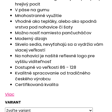
č
hrejivý pocit
a
V páse na gumu
m
Mnohostranné využitie
e
Vhodné ako tepláky, alebo ako spodná
vrstva pod nohavice či šaty
NÁKRČNÍK
Možno nosiť namiesto pančucháčov
MULTIFUNKČNÝ
Moderný dizajn
TENKÝ
Skvelo sedia, nevyťahajú sa a vydržia vám
OUTLAST®
-
viacej veľkostí
ŠEDÝ
Na nohavici je našité reflexné logo pre
MELÍR
vyššiu viditeľnosť
€10,47
Dostupné vo veľkosti 86 - 128
Kvalitné spracovanie od tradičného
českého výrobcu
Certifikovaná kvalita
Viac
VARIANT