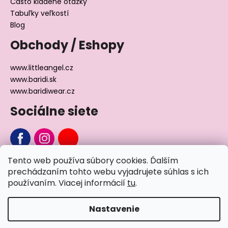
Často kladené otázky
Tabuľky veľkostí
Blog
Obchody / Eshopy
www.littleangel.cz
www.baridi.sk
www.baridiwear.cz
Sociálne siete
Tento web používa súbory cookies. Ďalším
Chcete sa nás na niečo opýtať?
prechádzaním tohto webu vyjadrujete súhlas s ich
používaním. Viacej informácií
tu
.
Napíšte nám
Nastavenie
Vytvoril Shoptet