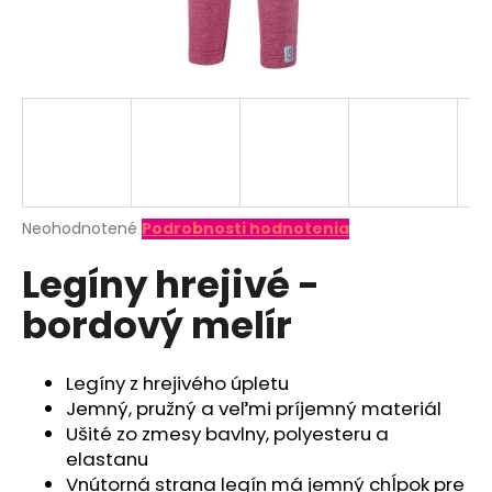
á
j
s
ť
?
Priemerné
Neohodnotené
Podrobnosti hodnotenia
hodnotenie
HĽADAŤ
Legíny hrejivé -
produktu
je
bordový melír
0,0
z
O
5
d
hviezdičiek.
Legíny z hrejivého úpletu
p
Jemný, pružný a veľmi príjemný materiál
o
Ušité zo zmesy bavlny, polyesteru a
r
elastanu
ú
Vnútorná strana legín má jemný chĺpok pre