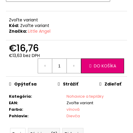
Zvoľte variant
Kód:
Zvoľte variant
Značka:
Little Angel
€16,76
€13,63 bez DPH
Jednotková
DO KOŠÍKA
cena:
Opýtať sa
Strážiť
Zdieľať
Kategória
:
Nohavice a tepláky
EAN
:
Zvoľte variant
Farba
:
vínová
Pohlavie
:
Dievča