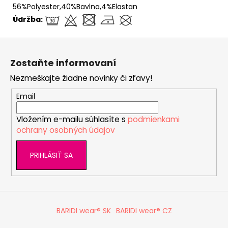
56%Polyester,40%Bavlna,4%Elastan
Údržba:
Z
á
Zostaňte informovaní
p
Nezmeškajte žiadne novinky či zľavy!
ä
t
Email
i
Vložením e-mailu súhlasíte s
podmienkami
e
ochrany osobných údajov
PRIHLÁSIŤ SA
BARIDI wear® SK
BARIDI wear® CZ