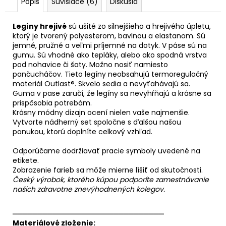
Popis
Súvisiace (6)
Diskusia
Legíny hrejivé
sú ušité zo silnejšieho a hrejivého úpletu,
ktorý je tvorený polyesterom, bavlnou a elastanom. Sú
jemné, pružné a veľmi príjemné na dotyk. V páse sú na
gumu. Sú vhodné ako tepláky, alebo ako spodná vrstva
pod nohavice či šaty. Možno nosiť namiesto
pančucháčov. Tieto legíny neobsahujú termoregulačný
materiál Outlast®. Skvelo sedia a nevyťahávajú sa.
Guma v pase zaručí, že legíny sa nevyhŕňajú a krásne sa
prispôsobia potrebám.
Krásny módny dizajn ocení nielen vaše najmenšie.
Vytvorte nádherný set spoločne s ďalšou našou
ponukou, ktorú doplníte celkový vzhľad.
Odporúčame dodržiavať pracie symboly uvedené na
etikete.
Zobrazenie farieb sa môže mierne líšiť od skutočnosti.
Český výrobok, ktorého kúpou podporíte zamestnávanie
našich zdravotne znevýhodnených kolegov.
══════════════════════════════
Materiálové zloženie: