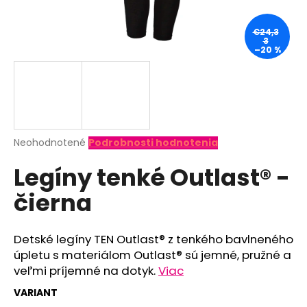
á
j
€24,3
3
s
–20 %
ť
?
Priemerné
Neohodnotené
Podrobnosti hodnotenia
hodnotenie
HĽADAŤ
Legíny tenké Outlast® -
produktu
je
čierna
0,0
z
O
5
d
hviezdičiek.
Detské legíny TEN Outlast® z tenkého bavlneného
p
úpletu s materiálom Outlast® sú jemné, pružné a
o
veľmi príjemné na dotyk.
Viac
r
ú
VARIANT