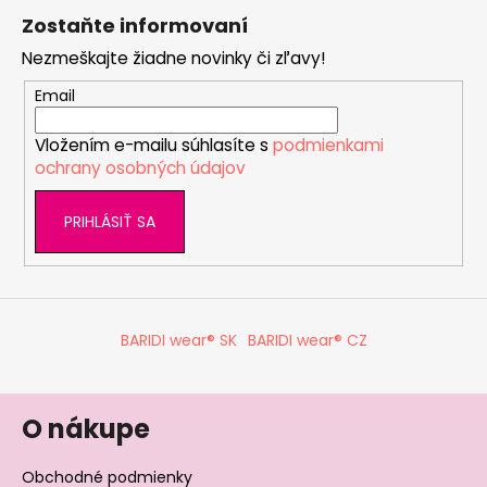
á
Zostaňte informovaní
p
Nezmeškajte žiadne novinky či zľavy!
ä
t
Email
i
Vložením e-mailu súhlasíte s
podmienkami
e
ochrany osobných údajov
PRIHLÁSIŤ SA
BARIDI wear® SK
BARIDI wear® CZ
O nákupe
Obchodné podmienky