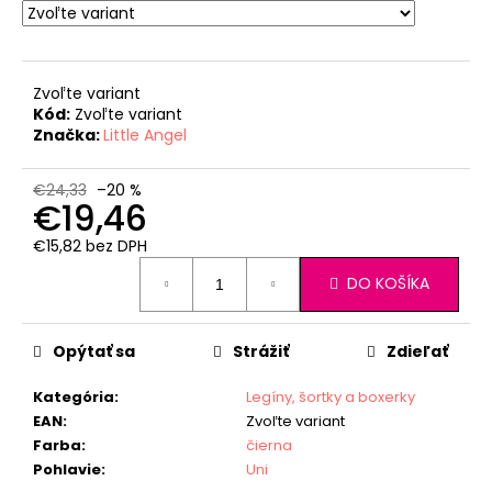
č
a
m
e
Zvoľte variant
Kód:
Zvoľte variant
Značka:
Little Angel
TRIČKO
PÁNSKE
KR
€24,33
–20 %
TENKÉ
€19,46
VÝSTRIH
U
€15,82 bez DPH
OUTLAST®
Jednotková
-
DO KOŠÍKA
cena:
MODRÝ
MELÍR
€41,98
Opýtať sa
Strážiť
Zdieľať
Kategória
:
Legíny, šortky a boxerky
EAN
:
Zvoľte variant
Farba
:
čierna
Pohlavie
:
Uni