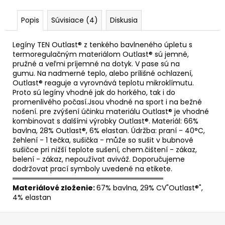
Popis
Súvisiace (4)
Diskusia
Legíny TEN Outlast® z tenkého bavlneného úpletu s
termoregulačným materiálom Outlast® sú jemné,
pružné a veľmi príjemné na dotyk. V pase sú na
gumu. Na nadmerné teplo, alebo prílišné ochlazení,
Outlast® reaguje a vyrovnává teplotu mikroklímutu.
Proto sú legíny vhodné jak do horkého, tak i do
promenlivého počasí.Jsou vhodné na sport i na bežné
nošení. pre zvýšení účinku materiálu Outlast® je vhodné
kombinovat s dalšími výrobky Outlast®. Materiál: 66%
bavlna, 28% Outlast®, 6% elastan. Údržba: praní - 40°C,
žehlení - 1 tečka, sušička - může so sušit v bubnové
sušičce pri nižší teplote sušení, chem.čištení - zákaz,
belení - zákaz, nepoužívat aviváž. Doporučujeme
dodržovat prací symboly uvedené na etikete.
══════════════════════════════
Materiálové zloženie:
67% bavlna, 29% CV"Outlast®",
4% elastan
Z