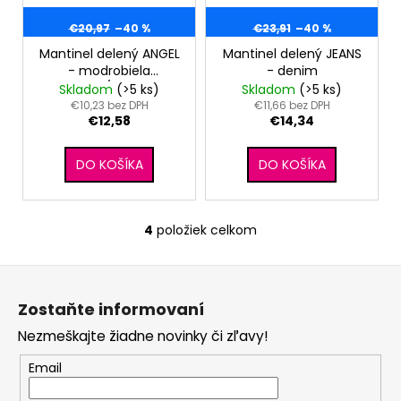
€20,97
–40 %
€23,91
–40 %
Mantinel delený ANGEL
Mantinel delený JEANS
- modrobiela
- denim
kostička/madeira
Skladom
(>5 ks)
Skladom
(>5 ks)
€10,23 bez DPH
€11,66 bez DPH
€12,58
€14,34
DO KOŠÍKA
DO KOŠÍKA
4
položiek celkom
O
v
Z
l
á
á
Zostaňte informovaní
d
p
a
Nezmeškajte žiadne novinky či zľavy!
ä
c
t
Email
i
i
e