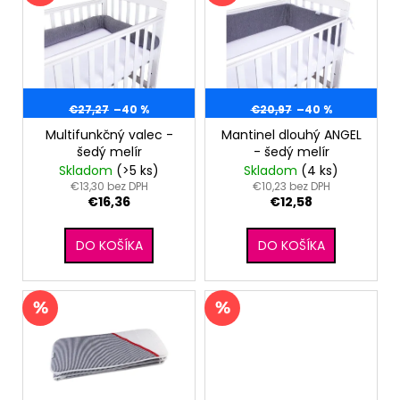
č
o
p
a
d
m
i
u
e
s
k
p
t
r
€27,27
–40 %
€20,97
–40 %
SET
o
NÁKRČNÍK
o
Multifunkčný valec -
Mantinel dlouhý ANGEL
MULTIFUNKČNÝ
v
šedý melír
- šedý melír
d
TENKÝ
Skladom
(>5 ks)
Skladom
(4 ks)
OUTLAST®
u
€13,30 bez DPH
€10,23 bez DPH
-
€16,36
€12,58
k
PRUH
RUŽOVOZELENÝ/
t
ČIERNA
DO KOŠÍKA
DO KOŠÍKA
o
€9,05
v
Pôvodne:
€15,08