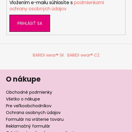
Vložením e-mailu súhlasíte s
podmienkami
e
p
ochrany osobných údajov
r
v
PRIHLÁSIŤ SA
k
y
v
ý
p
BARIDI wear® SK
BARIDI wear® CZ
i
s
u
O nákupe
Obchodné podmienky
Všetko o nákupe
Pre veľkoobchodníkov
Ochrana osobnych údajov
Formulár na vrátenie tovaru
Reklamačný formulár