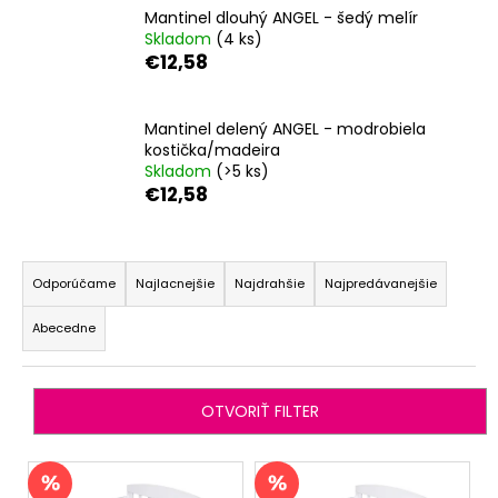
Mantinel dlouhý ANGEL - šedý melír
á
Skladom
(4 ks)
j
€12,58
s
ť
Mantinel delený ANGEL - modrobiela
?
kostička/madeira
Skladom
(>5 ks)
€12,58
R
HĽADAŤ
a
Odporúčame
Najlacnejšie
Najdrahšie
Najpredávanejšie
d
Abecedne
e
O
n
d
i
p
OTVORIŤ FILTER
o
e
r
p
V
ú
r
ý