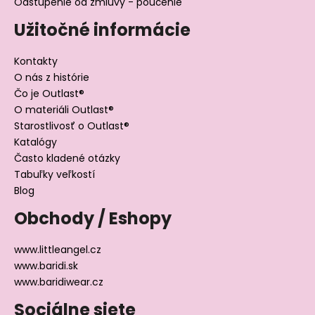
Odstúpenie od zmluvy - poučenie
Užitočné informácie
Kontakty
O nás z histórie
Čo je Outlast®
O materiáli Outlast®
Starostlivosť o Outlast®
Katalógy
Často kladené otázky
Tabuľky veľkostí
Blog
Obchody / Eshopy
www.littleangel.cz
www.baridi.sk
www.baridiwear.cz
Sociálne siete