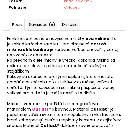
Farba
:
khaki
,
color mix
Pohlavie
:
Chlapec
Popis
Súvisiace (5)
Diskusia
Funkčná, pohodlná a navyše veľmi
štýlová mikina
. To
je základ každého šatníku. Táto dizajnová
detská
mikina s klokankou
je správnu voľbou pre voľný čas aj
na vycházky do mesta.
Na prednom diele mikiny je vrecko, klokanka. Mikina sa
oblieka cez hlavu a pri krku je zakončená slušivým
stojáčikom.
Rukávy sú ukončené širokými nápletmi, ktoré môžete
ohrnúť a prispôsobiť dĺžku rukávov aktuálnej veľkosti
dieťaťa. Týmto spôsobom sa mikina prispôsobí viacej
veľkostiam a dieťa ju môže nosiť o to dlhšie.
Mikina s vreckom je podšitá termoregulačným
materiálom
Outlast®
s bavlnou. Materiál
Outlast®
je
populárny vďaka svojím termoregulačným vlastnostiam,
ktoré zabezpečujú dieťaťu teplotný komfort v akéjkoľvek
situácii. Materiál
Outlast®
dokáže šikovne pracovať s