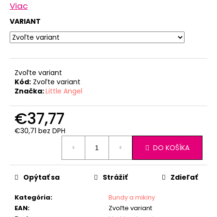
Viac
VARIANT
Zvoľte variant
Kód:
Zvoľte variant
Značka:
Little Angel
€37,77
€30,71 bez DPH
Jednotková
DO KOŠÍKA
cena:
Opýtať sa
Strážiť
Zdieľať
Kategória
:
Bundy a mikiny
EAN
:
Zvoľte variant