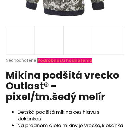
á
j
s
ť
?
Priemerné
Neohodnotené
Podrobnosti hodnotenia
hodnotenie
HĽADAŤ
Mikina podšitá vrecko
produktu
je
Outlast® -
0,0
z
O
pixel/tm.šedý melír
5
d
hviezdičiek.
p
o
Detská podšitá mikina cez hlavu s
r
klokankou
ú
Na prednom diele mikiny je vrecko, klokanka