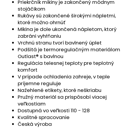
č
Priekrčník mikiny je zakončený módnym
a
stojáčikom
m
Rukávy sú zakončené širokými nápletmi,
e
ktoré možno ohrnúť
Mikina je dole ukončená nápletom, ktorý
zabráni vyhŕňaniu
BODY
Vrchnú stranu tvorí bavlnený úplet
TENKÉ
KR
Podšitá je termoregulačným materiálom
OUTLAST®
Outlast® s bavlnou
-
SV.FIALOVÁ
Regulácia telesnej teploty pre teplotný
komfort
€20,97
V prípade ochladenia zahreje, v teple
príjemne reguluje
Nažehlené etikety, ktoré neškriabu
Pružný materiál sa prispôsobí viacej
veľkostiam
Dostupná vo veľkosti 110 - 128
Kvalitné spracovanie
Česká výroba