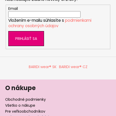
ä
t
Email
i
Vložením e-mailu súhlasíte s
podmienkami
e
ochrany osobných údajov
PRIHLÁSIŤ SA
BARIDI wear® SK
BARIDI wear® CZ
O nákupe
Obchodné podmienky
Všetko o nákupe
Pre veľkoobchodníkov