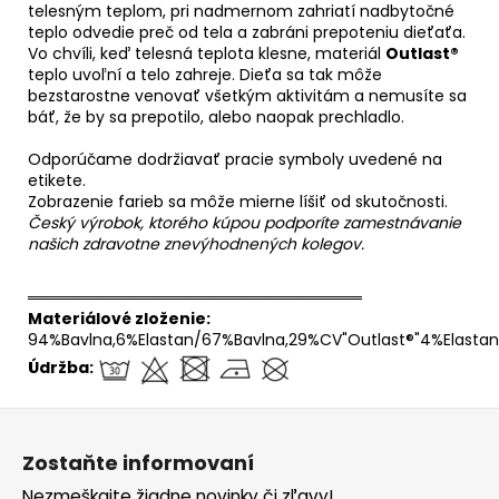
telesným teplom, pri nadmernom zahriatí nadbytočné
teplo odvedie preč od tela a zabráni prepoteniu dieťaťa.
Vo chvíli, keď telesná teplota klesne, materiál
Outlast®
teplo uvoľní a telo zahreje. Dieťa sa tak môže
bezstarostne venovať všetkým aktivitám a nemusíte sa
báť, že by sa prepotilo, alebo naopak prechladlo.
Odporúčame dodržiavať pracie symboly uvedené na
etikete.
Zobrazenie farieb sa môže mierne líšiť od skutočnosti.
Český výrobok, ktorého kúpou podporíte zamestnávanie
našich zdravotne znevýhodnených kolegov.
══════════════════════════════
Materiálové zloženie:
94%Bavlna,6%Elastan/67%Bavlna,29%CV"Outlast®"4%Elastan
Údržba:
Z
á
Zostaňte informovaní
p
Nezmeškajte žiadne novinky či zľavy!