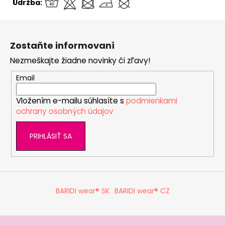
Údržba:
Z
á
Zostaňte informovaní
p
Nezmeškajte žiadne novinky či zľavy!
ä
t
Email
i
Vložením e-mailu súhlasíte s
podmienkami
e
ochrany osobných údajov
PRIHLÁSIŤ SA
BARIDI wear® SK
BARIDI wear® CZ