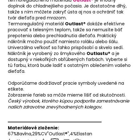
doplnok do chladnejšieho počasia. Je dostatočne dlhý,
takže s ním môžete zakryť ústa aj nos a ochrániť tak
tvár dieťaťa pred mrazom.
Termoregulačný materiál
Outlast®
dokáže efektívne
pracovať s telesným teplom, takže sa nemusíte báť
prepotenia alebo prechladnutia dieťaťa. Praktický
nákrčník možno použiť namiesto roláku alebo šálu.
Univerzálna veľkosť sa ľahko prispôsobí a skvelo sedí.
Nákrčník je vyrobený zo šmykového
Outlastu®
a je
dostupný v niekoľkých obľúbených farbách. Vyberte si
tú farbu, ktorá bude ladiť s ostatným oblečením vašeho
dieťaťa.
Odporúčame dodržiavať pracie symboly uvedené na
etikete.
Zobrazenie farieb sa môže mierne líšiť od skutočnosti.
Český výrobok, ktorého kúpou podporíte zamestnávanie
našich zdravotne znevýhodnených kolegov.
══════════════════════════════
Materiálové zloženie:
67%Bavlna,29%CV"Outlast®",4%Elastan