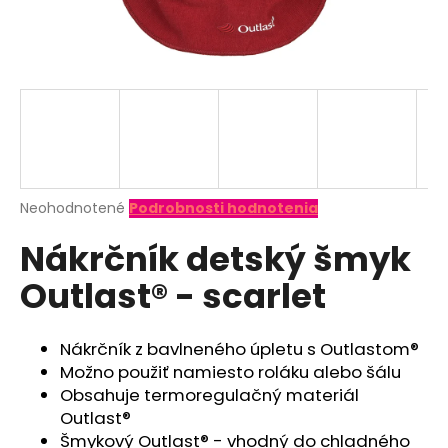
á
j
s
ť
?
Priemerné
Neohodnotené
Podrobnosti hodnotenia
hodnotenie
HĽADAŤ
Nákrčník detský šmyk
produktu
je
Outlast® - scarlet
0,0
z
O
5
d
hviezdičiek.
Nákrčník z bavlneného úpletu s Outlastom®
p
Možno použiť namiesto roláku alebo šálu
o
Obsahuje termoregulačný materiál
r
Outlast®
ú
Šmykový Outlast® - vhodný do chladného