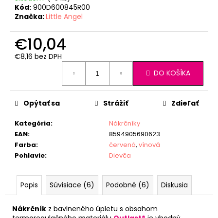
Kód:
900D600845R00
Značka:
Little Angel
€10,04
€8,16 bez DPH
Jednotková
DO KOŠÍKA
cena:
Opýtať sa
Strážiť
Zdieľať
Kategória
:
Nákrčníky
EAN
:
8594905690623
Farba
:
červená
,
vínová
Pohlavie
:
Dievča
Popis
Súvisiace (6)
Podobné (6)
Diskusia
Nákrčník
z bavlneného úpletu s obsahom
termoregulačného materiálu
Outlast®
je vhodný