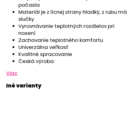
č
počasia
a
Materiál je z lícnej strany hladký, z rubu má
m
slučky
e
Vyrovnávanie teplotných rozdielov pri
nosení
ČIAPKA
Zachovanie teplotného komfortu
TENKÁ
Univerzálna veľkosť
PLOCHÝ
Kvalitné spracovanie
ŠEV
OUTLAST®
Česká výroba
-
RUŽOVÁ
Viac
BABY
€9,62