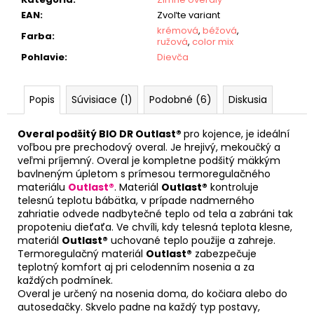
EAN
:
Zvoľte variant
krémová
,
béžová
,
Farba
:
ružová
,
color mix
Pohlavie
:
Dievča
Popis
Súvisiace (1)
Podobné (6)
Diskusia
Overal podšitý BIO DR Outlast®
pro kojence, je ideální
voľbou pre prechodový overal. Je hrejivý, mekoučký a
veľmi príjemný. Overal je kompletne podšitý mäkkým
bavlneným úpletom s prímesou termoregulačného
materiálu
Outlast®
. Materiál
Outlast®
kontroluje
telesnú teplotu bábätka, v prípade nadmerného
zahriatie odvede nadbytečné teplo od tela a zabráni tak
propoteniu dieťaťa. Ve chvíli, kdy telesná teplota klesne,
materiál
Outlast®
uchované teplo použije a zahreje.
Termoregulačný materiál
Outlast®
zabezpečuje
teplotný komfort aj pri celodenním nosenia a za
každých podmínek.
Overal je určený na nosenia doma, do kočiara alebo do
autosedačky. Skvelo padne na každý typ postavy,