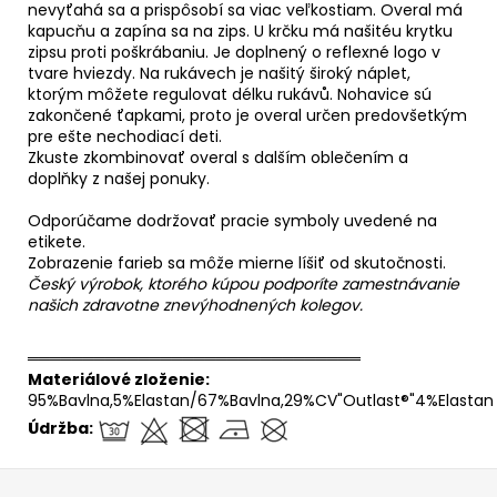
nevyťahá sa a prispôsobí sa viac veľkostiam. Overal má
kapucňu a zapína sa na zips. U krčku má našitéu krytku
zipsu proti poškrábaniu. Je doplnený o reflexné logo v
tvare hviezdy. Na rukávech je našitý široký náplet,
ktorým môžete regulovat délku rukávů. Nohavice sú
zakončené ťapkami, proto je overal určen predovšetkým
pre ešte nechodiací deti.
Zkuste zkombinovať overal s dalším oblečením a
doplňky z našej ponuky.
Odporúčame dodržovať pracie symboly uvedené na
etikete.
Zobrazenie farieb sa môže mierne líšiť od skutočnosti.
Český výrobok, ktorého kúpou podporíte zamestnávanie
našich zdravotne znevýhodnených kolegov.
══════════════════════════════
Materiálové zloženie:
95%Bavlna,5%Elastan/67%Bavlna,29%CV"Outlast®"4%Elastan
Údržba:
Z