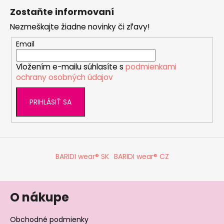
á
Zostaňte informovaní
p
Nezmeškajte žiadne novinky či zľavy!
ä
t
Email
i
Vložením e-mailu súhlasíte s
podmienkami
e
ochrany osobných údajov
PRIHLÁSIŤ SA
BARIDI wear® SK
BARIDI wear® CZ
O nákupe
Obchodné podmienky