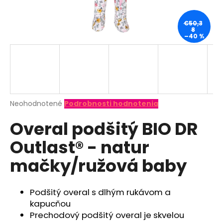
á
j
€50,3
8
s
–40 %
ť
?
Priemerné
Neohodnotené
Podrobnosti hodnotenia
hodnotenie
HĽADAŤ
Overal podšitý BIO DR
produktu
je
Outlast® - natur
0,0
z
O
mačky/ružová baby
5
d
hviezdičiek.
p
o
Podšitý overal s dlhým rukávom a
r
kapucňou
ú
Prechodový podšitý overal je skvelou