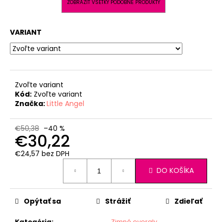
ZOBRAZIŤ VŠETKY PODOBNÉ PRODUKTY
VARIANT
Zvoľte variant
Kód:
Zvoľte variant
Značka:
Little Angel
€50,38
–40 %
€30,22
€24,57 bez DPH
Jednotková
DO KOŠÍKA
cena:
Opýtať sa
Strážiť
Zdieľať
Kategória
:
Zimné overaly