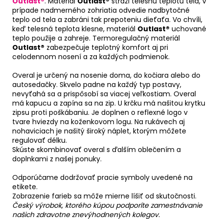
Outlast®
. Materiál
Outlast®
stráži telesnú teplotu tela, v
prípade nadmerného zohriatia odvedie nadbytočné
teplo od tela a zabráni tak prepoteniu dieťaťa. Vo chvíli,
keď telesná teplota klesne, materiál
Outlast®
uchované
teplo použije a zahreje. Termoregulačný materiál
Outlast®
zabezpečuje teplotný komfort aj pri
celodennom nosení a za každých podmienok.
Overal je určený na nosenie doma, do kočiara alebo do
autosedačky. Skvelo padne na každý typ postavy,
nevyťahá sa a prispôsobí sa viacej veľkostiam. Overal
má kapucu a zapína sa na zip. U krčku má našitou krytku
zipsu proti poškábaniu. Je doplnen o reflexné logo v
tvare hviezdy na koženkovom logu. Na rukávech aj
nohaviciach je našitý široký náplet, ktorým môžete
regulovať délku.
Skúste skombinovať overal s ďalším oblečením a
doplnkami z našej ponuky.
Odporúčame dodržovať pracie symboly uvedené na
etikete.
Zobrazenie farieb sa môže mierne líšiť od skutočnosti.
Český výrobok, ktorého kúpou podporíte zamestnávanie
našich zdravotne znevýhodnených kolegov.