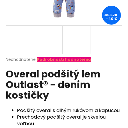
á
j
€58,78
–40 %
s
ť
?
Priemerné
Neohodnotené
Podrobnosti hodnotenia
hodnotenie
HĽADAŤ
Overal podšitý lem
produktu
je
Outlast® - denim
0,0
z
O
kostičky
5
d
hviezdičiek.
p
o
Podšitý overal s dlhým rukávom a kapucou
r
Prechodový podšitý overal je skvelou
ú
voľbou