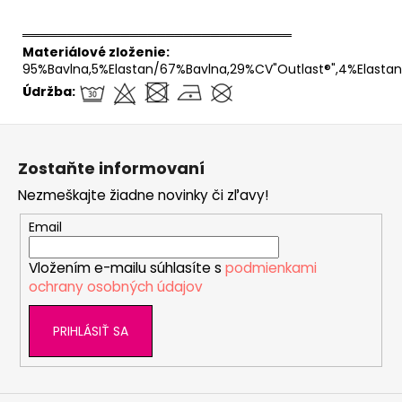
══════════════════════════════
Materiálové zloženie:
95%Bavlna,5%Elastan/67%Bavlna,29%CV"Outlast®",4%Elastan
Údržba:
Z
á
Zostaňte informovaní
p
Nezmeškajte žiadne novinky či zľavy!
ä
t
Email
i
Vložením e-mailu súhlasíte s
podmienkami
e
ochrany osobných údajov
PRIHLÁSIŤ SA