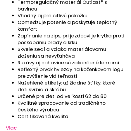
č
Termoregulačný materiál Outlast® s
a
bavlnou
m
Vhodný aj pre citlivú pokožku
e
Obmedzuje potenie a poskytuje teplotný
komfort
Zapínanie na zips, pri jazdcovi je krytka proti
NÁKRČNÍK
poškábaniu brady a krku
PODŠITÝ
OUTLAST®
Skvele sedí a vďaka materiálovomu
-
zloženiu sa nevyťaháva
MOTORKY/KHAKI
Rukávy aj nohavice sú zakončené lemami
€14,66
Reflexný prvok hviezdy na koženkovom logu
pre zvýšenie viditeľnosti
Nažehlené etikety: už žiadne štítky, ktoré
deti svrbia a škrábu
Určené pre deti od veľkosti 62 do 80
Kvalitné spracovanie od tradičného
českého výrobcu
Certifikovaná kvalita
Viac