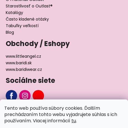
Starostlivosť o Outlast®
Katalógy
Často kladené otázky
Tabuľky veľkostí
Blog
Obchody / Eshopy
www.littleangel.cz
www.baridi.sk
www.baridiwear.cz
Sociálne siete
Tento web používa súbory cookies. Ďalším
Chcete sa nás na niečo opýtať?
prechádzaním tohto webu vyjadrujete súhlas s ich
používaním. Viacej informácií
tu
.
Napíšte nám