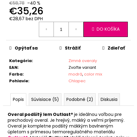
€58,78
–40 %
€35,26
€28,67 bez DPH
Jednotková
DO KOŠÍKA
cena:
Opýtať sa
Strážiť
Zdieľať
Kategória
:
Zimné overaly
EAN
:
Zvoľte variant
Farba
:
modrá
,
color mix
Pohlavie
:
Chlapec
Popis
Súvisiace (5)
Podobné (2)
Diskusia
Overal podšitý lem Outlast®
je ideálnou voľbou pre
prechodový overal. Je hrejivý, mäkký a veľmi príjemný.
Overal je kompletne podšitý mäkkým bavlneným
úpletom s prímesou termoregulačného materiálu