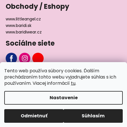
Obchody / Eshopy
www.littleangel.cz
www.baridi.sk
www.baridiwear.cz
Sociálne siete
Tento web používa súbory cookies. Ďalším
Chcete sa nás na niečo opýtať?
prechádzaním tohto webu vyjadrujete súhlas s ich
používaním. Viacej informácií
tu
.
Napíšte nám
Nastavenie
Vytvoril Shoptet
Odmietnuť
Súhlasím
Copyright 2026
Little Angel®
. Všetky práva vyhradené.