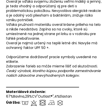
Overal je vďaka svojemu zloženiu veľmi mäkký a jemný,
je teda vhodný a odporúčaný aj pre deti s
problematickou pokožkou. Nevyvoláva alergické reakcie
a je odolný voči pliesňam a baktériám, znižuje riziko
vzniku potničiek.
Vďaka pružnosti materiálu overal krásne prilieha na telo
a nikde neodstáva. Zapína sa na cvoky, ktoré sú
umiestnené na jednej strane pri krku a v rozkroku pre
ľahké prebaľovanie.
Overal je najmä určený na teplé letné dni. Navyše má
ochranný faktor UPF 50 +.
Odporúčame dodržiavať pracie symboly uvedené na
etikete.
Zobrazenie farieb sa môže mierne líšiť od skutočnosti.
Český výrobok, ktorého kúpou podporíte zamestnávanie
našich zdravotne znevýhodnených kolegov.
══════════════════════════════
Materiálové zloženie:
67%Bavlna,29%CV"Outlast®",4%Elastan
Údržba: