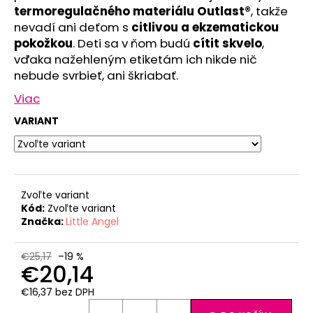
č
termoregulačného materiálu Outlast®
, takže
a
nevadí ani deťom s
citlivou a ekzematickou
m
pokožkou
. Deti sa v ňom budú
cítit skvelo
,
e
vďaka nažehleným etiketám ich nikde nič
nebude svrbieť, ani škriabať.
POLODUPAČKY
Viac
ŠMYK
OUTLAST®
VARIANT
-
ŠEDÝ
MELÍR
€16,76
Zvoľte variant
Kód:
Zvoľte variant
Značka:
Little Angel
€25,17
–19 %
€20,14
€16,37 bez DPH
Jednotková