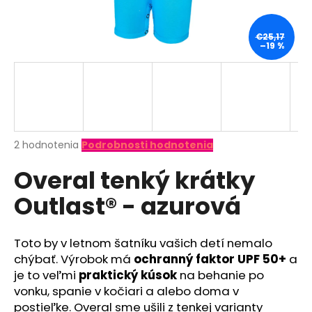
á
j
€25,17
–19 %
s
ť
?
Priemerné
2 hodnotenia
Podrobnosti hodnotenia
hodnotenie
HĽADAŤ
Overal tenký krátky
produktu
je
Outlast® - azurová
4,0
z
O
5
d
hviezdičiek.
Toto by v letnom šatníku vašich detí nemalo
p
chýbať. Výrobok má
ochranný faktor UPF 50+
a
o
je to veľmi
praktický kúsok
na behanie po
r
vonku, spanie v kočiari a alebo doma v
ú
postieľke. Overal sme ušili z tenkej varianty