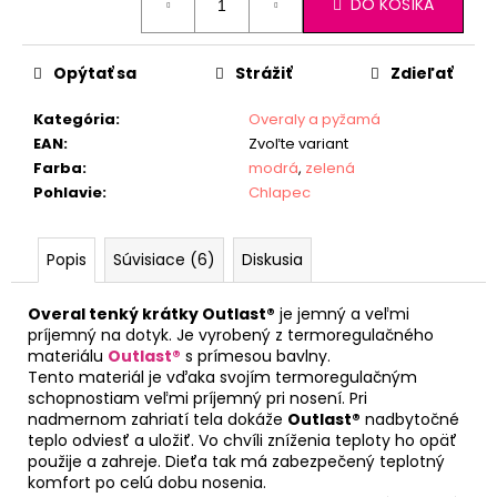
DO KOŠÍKA
cena:
Opýtať sa
Strážiť
Zdieľať
Kategória
:
Overaly a pyžamá
EAN
:
Zvoľte variant
Farba
:
modrá
,
zelená
Pohlavie
:
Chlapec
Popis
Súvisiace (6)
Diskusia
Overal tenký krátky Outlast®
je jemný a veľmi
príjemný na dotyk. Je vyrobený z termoregulačného
materiálu
Outlast®
s prímesou bavlny.
Tento materiál je vďaka svojím termoregulačným
schopnostiam veľmi príjemný pri nosení. Pri
nadmernom zahriatí tela dokáže
Outlast®
nadbytočné
teplo odviesť a uložiť. Vo chvíli zníženia teploty ho opäť
použije a zahreje. Dieťa tak má zabezpečený teplotný
komfort po celú dobu nosenia.