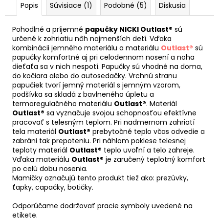
Popis
Súvisiace (1)
Podobné (5)
Diskusia
Pohodlné a príjemné
papučky NICKI Outlast®
sú
určené k zohriatiu nôh najmenších detí. Vďaka
kombinácii jemného materiálu a materiálu
Outlast®
sú
papučky komfortné aj pri celodennom nosení a noha
dieťaťa sa v nich nespotí. Papučky sú vhodné na doma,
do kočiara alebo do autosedačky. Vrchnú stranu
papučiek tvorí jemný materiál s jemným vzorom,
podšívka sa skladá z bavlneného úpletu a
termoregulačného materiálu
Outlast®
. Materiál
Outlast®
sa vyznačuje svojou schopnosťou efektívne
pracovať s telesným teplom. Pri nadmernom zahriatí
tela materiál
Outlast®
prebytočné teplo včas odvedie a
zabráni tak prepoteniu. Pri náhlom poklese telesnej
teploty materiál
Outlast®
teplo uvoľní a telo zahreje.
Vďaka materiálu
Outlast®
je zaručený teplotný komfort
po celú dobu nosenia.
Mamičky označujú tento produkt tiež ako: prezúvky,
ťapky, capačky, botičky.
Odporúčame dodržovať pracie symboly uvedené na
etikete.