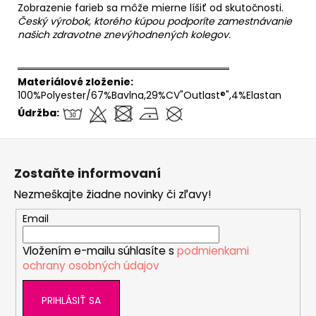
Zobrazenie farieb sa môže mierne líšiť od skutočnosti.
Český výrobok, ktorého kúpou podporíte zamestnávanie
našich zdravotne znevýhodnených kolegov.
══════════════════════════════
Materiálové zloženie:
100%Polyester/67%Bavlna,29%CV"Outlast®",4%Elastan
Údržba:
Z
á
Zostaňte informovaní
p
Nezmeškajte žiadne novinky či zľavy!
ä
t
Email
i
Vložením e-mailu súhlasíte s
podmienkami
e
ochrany osobných údajov
PRIHLÁSIŤ SA