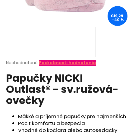
á
j
€19,29
–40 %
s
ť
?
Priemerné
Neohodnotené
Podrobnosti hodnotenia
hodnotenie
HĽADAŤ
Papučky NICKI
produktu
je
Outlast® - sv.ružová-
0,0
z
O
ovečky
5
d
hviezdičiek.
p
o
Mäkké a príjemné papučky pre najmenších
r
Pocit komfortu a bezpečia
ú
Vhodné do kočiara alebo autosedačky