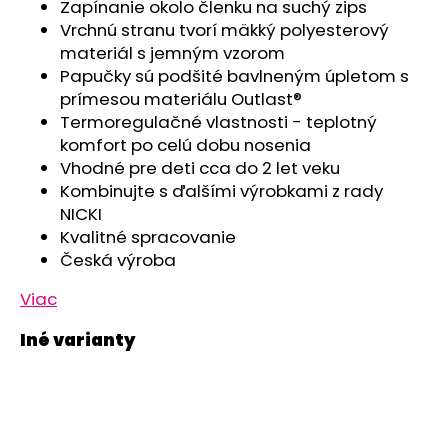
č
Zapínanie okolo členku na suchý zips
a
Vrchnú stranu tvorí mäkký polyesterový
m
materiál s jemným vzorom
e
Papučky sú podšité bavlneným úpletom s
prímesou materiálu Outlast®
Termoregulačné vlastnosti - teplotný
ZAVINOVAČKA
komfort po celú dobu nosenia
ZAVÄZOVACIA
PEVNÝ
Vhodné pre deti cca do 2 let veku
CHRBÁT
Kombinujte s ďalšími výrobkami z rady
ANGEL
-
NICKI
OUTLAST®
Kvalitné spracovanie
-
Česká výroba
KRÉMOVÁ
FARMA
Viac
€54,58