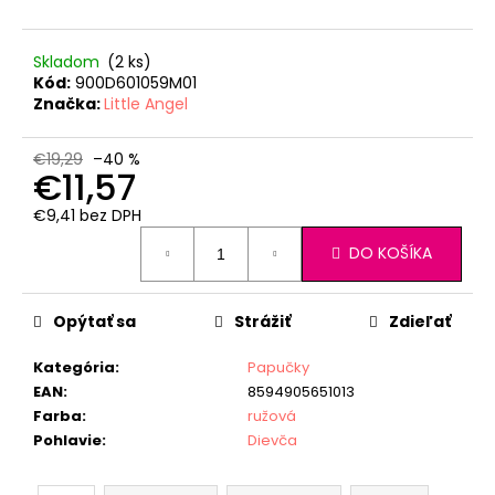
Skladom
(2 ks)
Kód:
900D601059M01
Značka:
Little Angel
€19,29
–40 %
€11,57
€9,41 bez DPH
Jednotková
DO KOŠÍKA
cena:
Opýtať sa
Strážiť
Zdieľať
Kategória
:
Papučky
EAN
:
8594905651013
Farba
:
ružová
Pohlavie
:
Dievča