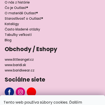
O nás z histórie
Čo je Outlast®
O materiáli Outlast®
Starostlivosť o Outlast®
Katalógy
Často kladené otázky
Tabuľky veľkostí
Blog
Obchody / Eshopy
www.littleangel.cz
www.baridi.sk
www.baridiwear.cz
Sociálne siete
Tento web používa súbory cookies. Ďalším
Chcete sa nás na niečo opýtať?