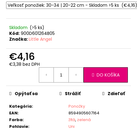
Skladom
(>5 ks)
Kód:
900D601264B05
Značka:
Little Angel
€4,16
€3,38 bez DPH
Jednotková
DO KOŠÍKA
cena:
Opýtať sa
Strážiť
Zdieľať
Kategória
:
Ponožky
EAN
:
8594905607164
Farba
:
žltá
,
zelená
Pohlavie
:
Uni