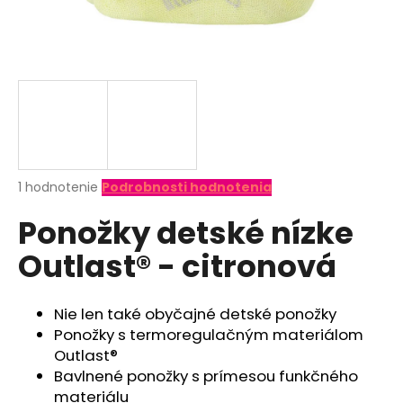
á
j
s
ť
?
Priemerné
1 hodnotenie
Podrobnosti hodnotenia
hodnotenie
HĽADAŤ
Ponožky detské nízke
produktu
je
Outlast® - citronová
5,0
z
O
5
d
hviezdičiek.
Nie len také obyčajné detské ponožky
p
Ponožky s termoregulačným materiálom
o
Outlast®
r
Bavlnené ponožky s prímesou funkčného
ú
materiálu