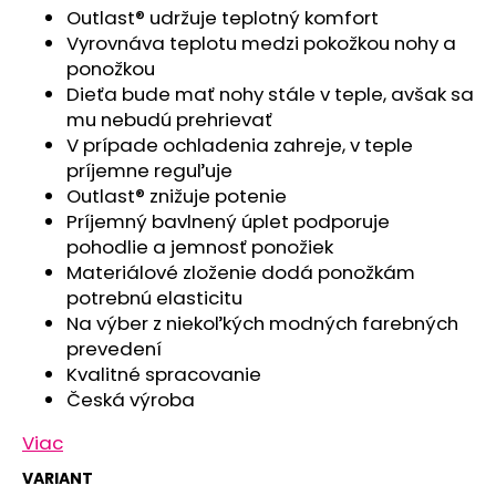
č
Outlast® udržuje teplotný komfort
a
Vyrovnáva teplotu medzi pokožkou nohy a
m
ponožkou
e
Dieťa bude mať nohy stále v teple, avšak sa
mu nebudú prehrievať
PONOŽKY
V prípade ochladenia zahreje, v teple
STYL
príjemne reguľuje
ANGEL
Outlast® znižuje potenie
-
OUTLAST®
Príjemný bavlnený úplet podporuje
-
pohodlie a jemnosť ponožiek
TM.
Materiálové zloženie dodá ponožkám
ŠEDÁ/
ČIERNA
potrebnú elasticitu
€3,74
Na výber z niekoľkých modných farebných
prevedení
Kvalitné spracovanie
Česká výroba
Viac
VARIANT