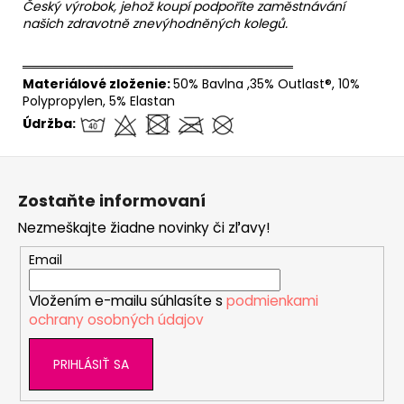
Český výrobok, jehož koupí podpoříte zaměstnávání
našich zdravotně znevýhodněných kolegů.
══════════════════════════════
Materiálové zloženie:
50% Bavlna ,35% Outlast®, 10%
Polypropylen, 5% Elastan
Údržba:
Z
á
Zostaňte informovaní
p
Nezmeškajte žiadne novinky či zľavy!
ä
t
Email
i
Vložením e-mailu súhlasíte s
podmienkami
e
ochrany osobných údajov
PRIHLÁSIŤ SA