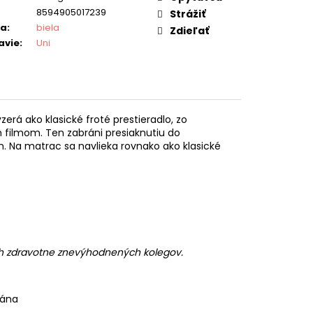
8594905017239
Strážiť
ba
:
biela
Zdieľať
avie
:
Uni
zerá ako klasické froté prestieradlo, zo
 filmom. Ten zabráni presiaknutiu do
m. Na matrac sa navlieka rovnako ako klasické
ch zdravotne znevýhodnených kolegov.
rána