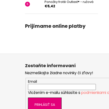
Ponožky froté Outlast® - ružová
€5,42
Prijímame online platby
Z
á
Zostaňte informovaní
p
Nezmeškajte žiadne novinky či zľavy!
ä
t
Email
i
Vložením e-mailu súhlasíte s
podmienkami o
e
PRIHLÁSIŤ SA