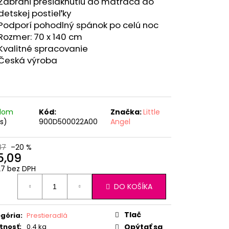
RÝ MELÍR
Zabráni presiaknutiu do matraca do
detskej postieľky
Podporí pohodlný spánok po celú noc
Rozmer: 70 x 140 cm
Kvalitné spracovanie
Česká výroba
adom
Kód:
Značka:
Little
ks)
900D500022A00
Angel
87
–20 %
5,09
27 bez DPH
otková
DO KOŠÍKA
:
Tlač
gória
:
Prestieradlá
tnosť
:
0.4 kg
Opýtať sa