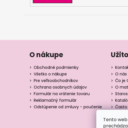
O nákupe
Užit
Obchodné podmienky
Konta
Všetko o nákupe
O nás 
Pre veľkoobchodníkov
Čo je 
Ochrana osobnych údajov
O mate
Formulár na vrátenie tovaru
Staros
Reklamačný formulár
Katal
Odstúpenie od zmluvy - poučenie
Často 
Tabuľk
Tento web 
Blog
prechádzan