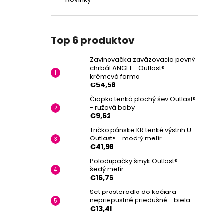
Top 6 produktov
Zavinovačka zaväzovacia pevný
chrbát ANGEL - Outlast® -
krémová farma
€54,58
Čiapka tenká plochý šev Outlast®
- ružová baby
€9,62
Tričko pánske KR tenké výstrih U
Outlast® - modrý melír
€41,98
Polodupačky šmyk Outlast® -
šedý melír
€16,76
Set prosteradlo do kočiara
nepriepustné priedušné - biela
€13,41