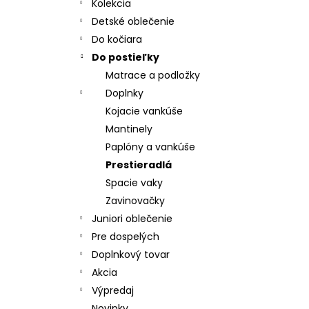
CHRBÁT ANGEL - OUTLAST® - KRÉMOVÁ
Kolekcia
FARMA
Detské oblečenie
€54,58
Do kočiara
Do postieľky
Matrace a podložky
Doplnky
Kojacie vankúše
Mantinely
Paplóny a vankúše
Prestieradlá
Spacie vaky
Zavinovačky
Juniori oblečenie
Pre dospelých
Doplnkový tovar
Akcia
Výpredaj
Novinky