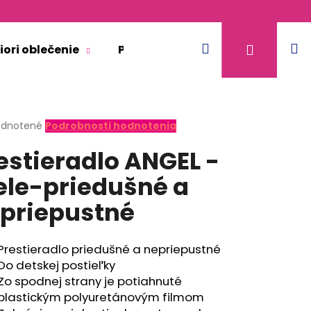
Hľadať
N
Prihláse
iori oblečenie
Pre dospelých
Doplnkový 
k
erné
dnotené
Podrobnosti hodnotenia
tenie
estieradlo ANGEL -
ktu
ele-priedušné a
priepustné
ičiek.
Prestieradlo priedušné a nepriepustné
Do detskej postieľky
Zo spodnej strany je potiahnuté
plastickým polyuretánovým filmom
KR TENKÉ VÝSTRIH U