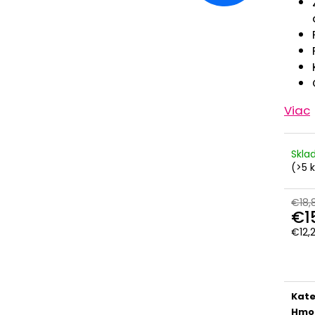
RUŽOVÁ BABY
OUTLAST® - MOD
€9,62
€41,98
Viac
Skl
(>5 
€18,
€1
€12,
Jedn
cena
Kate
Hmo