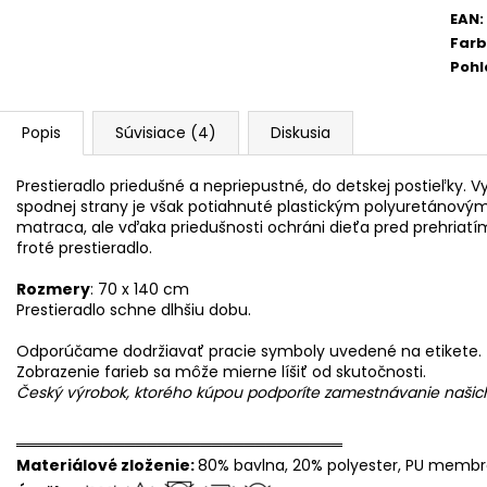
EAN
:
Far
Pohl
Popis
Súvisiace (4)
Diskusia
Prestieradlo priedušné a nepriepustné, do detskej postieľky. Vy
spodnej strany je však potiahnuté plastickým polyuretánovým
matraca, ale vďaka priedušnosti ochráni dieťa pred prehriatí
froté prestieradlo.
Rozmery
: 70 x 140 cm
Prestieradlo schne dlhšiu dobu.
Odporúčame dodržiavať pracie symboly uvedené na etikete.
Zobrazenie farieb sa môže mierne líšiť od skutočnosti.
Český výrobok, ktorého kúpou podporíte zamestnávanie naši
══════════════════════════════
Materiálové zloženie:
80% bavlna, 20% polyester, PU memb