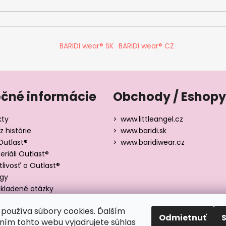
BARIDI wear® SK
BARIDI wear® CZ
očné informácie
Obchody / Eshopy
kty
www.littleangel.cz
z histórie
www.baridi.sk
Outlast®
www.baridiwear.cz
riáli Outlast®
tlivosť o Outlast®
ógy
kladené otázky
y veľkostí
používa súbory cookies. Ďalším
Odmietnuť
ím tohto webu vyjadrujete súhlas