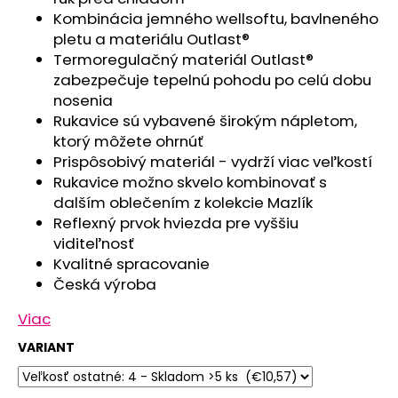
č
Kombinácia jemného wellsoftu, bavlneného
a
pletu a materiálu Outlast®
m
Termoregulačný materiál Outlast®
e
zabezpečuje tepelnú pohodu po celú dobu
nosenia
POLODUPAČKY
Rukavice sú vybavené širokým nápletom,
ŠMYK
ktorý môžete ohrnúť
OUTLAST®
-
Prispôsobivý materiál - vydrží viac veľkostí
ŠEDÝ
Rukavice možno skvelo kombinovať s
MELÍR
dalším oblečením z kolekcie Mazlík
€16,76
Reflexný prvok hviezda pre vyššiu
viditeľnosť
Kvalitné spracovanie
Česká výroba
Viac
VARIANT