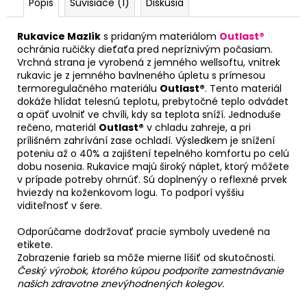
Popis
Súvisiace (1)
Diskusia
Rukavice Mazlík
s pridaným materiálom
Outlast®
ochránia ručičky dieťaťa pred nepríznivým počasiam.
Vrchná strana je vyrobená z jemného wellsoftu, vnitrek
rukavic je z jemného bavlneného úpletu s prímesou
termoregulačného materiálu
Outlast®
. Tento materiál
dokáže hlídat telesnú teplotu, prebytočné teplo odvádet
a opäť uvolniť ve chvíli, kdy sa teplota sníží. Jednoduše
rečeno, materiál
Outlast®
v chladu zahreje, a pri
prílišném zahrívání zase ochladí. Výsledkem je snížení
poteniu až o 40% a zajištení tepelného komfortu po celú
dobu nosenia. Rukavice majú široký náplet, ktorý môžete
v prípade potreby ohrnúť. Sú doplnenýy o reflexné prvek
hviezdy na koženkovom logu. To podporí vyššiu
viditeľnosť v šere.
Odporúčame dodržovať pracie symboly uvedené na
etikete.
Zobrazenie farieb sa môže mierne líšiť od skutočnosti.
Český výrobok, ktorého kúpou podporíte zamestnávanie
našich zdravotne znevýhodnených kolegov.