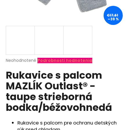
á
j
€17,61
–39 %
s
ť
?
Priemerné
Neohodnotené
Podrobnosti hodnotenia
hodnotenie
HĽADAŤ
Rukavice s palcom
produktu
je
MAZLÍK Outlast® -
0,0
z
O
taupe strieborná
5
d
hviezdičiek.
bodka/béžovohnedá
p
o
r
Rukavice s palcom pre ochranu detských
ú
rúk pred chladom