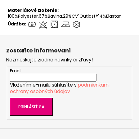
══════════════════════════════
Materiálové zloženie:
100%Polyester,67%Bavlna,29%CV"Outlast®"4%Elastan
Údržba:
Z
á
Zostaňte informovaní
p
Nezmeškajte žiadne novinky či zľavy!
ä
t
Email
i
Vložením e-mailu súhlasíte s
podmienkami
e
ochrany osobných údajov
PRIHLÁSIŤ SA