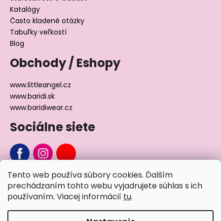
Katalógy
Často kladené otázky
Tabuľky veľkostí
Blog
Obchody / Eshopy
www.littleangel.cz
www.baridi.sk
www.baridiwear.cz
Sociálne siete
Tento web používa súbory cookies. Ďalším
Chcete sa nás na niečo opýtať?
prechádzaním tohto webu vyjadrujete súhlas s ich
používaním. Viacej informácií
tu
.
Napíšte nám