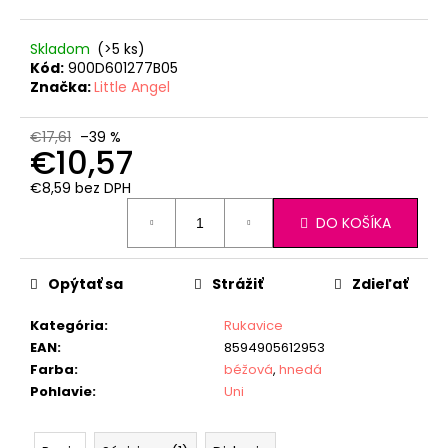
Skladom
(>5 ks)
Kód:
900D601277B05
Značka:
Little Angel
€17,61
–39 %
€10,57
€8,59 bez DPH
Jednotková
DO KOŠÍKA
cena:
Opýtať sa
Strážiť
Zdieľať
Kategória
:
Rukavice
EAN
:
8594905612953
Farba
:
béžová
,
hnedá
Pohlavie
:
Uni