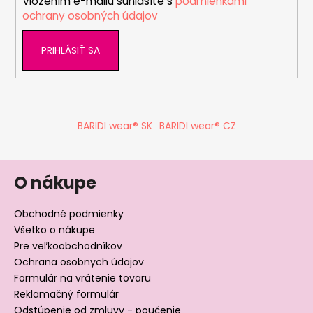
Vložením e-mailu súhlasíte s
podmienkami
e
ochrany osobných údajov
PRIHLÁSIŤ SA
BARIDI wear® SK
BARIDI wear® CZ
O nákupe
Obchodné podmienky
Všetko o nákupe
Pre veľkoobchodníkov
Ochrana osobnych údajov
Formulár na vrátenie tovaru
Reklamačný formulár
Odstúpenie od zmluvy - poučenie