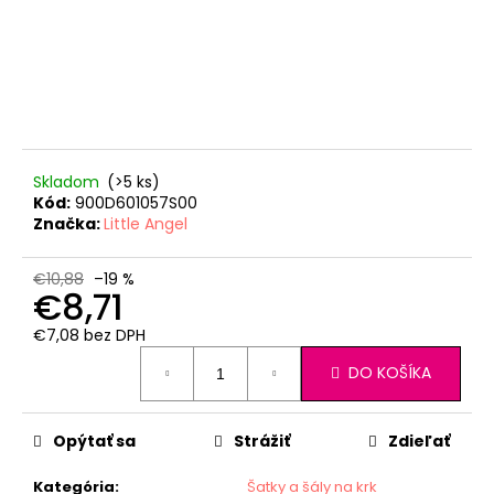
Skladom
(>5 ks)
Kód:
900D601057S00
Značka:
Little Angel
€10,88
–19 %
€8,71
€7,08 bez DPH
Jednotková
DO KOŠÍKA
cena:
Opýtať sa
Strážiť
Zdieľať
Kategória
:
Šatky a šály na krk