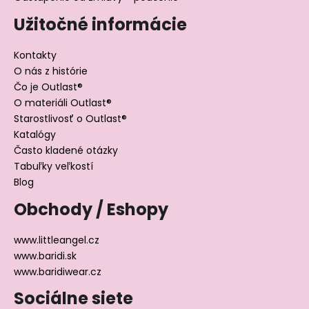
Užitočné informácie
Kontakty
O nás z histórie
Čo je Outlast®
O materiáli Outlast®
Starostlivosť o Outlast®
Katalógy
Často kladené otázky
Tabuľky veľkostí
Blog
Obchody / Eshopy
www.littleangel.cz
www.baridi.sk
www.baridiwear.cz
Sociálne siete