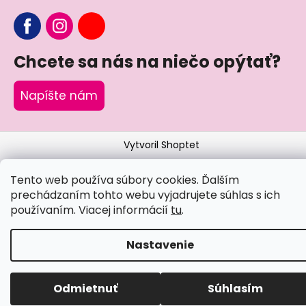
Chcete sa nás na niečo opýtať?
Napíšte nám
Vytvoril Shoptet
Copyright 2026
Little Angel®
. Všetky práva vyhradené.
Tento web používa súbory cookies. Ďalším
prechádzaním tohto webu vyjadrujete súhlas s ich
používaním. Viacej informácií
tu
.
Nastavenie
Odmietnuť
Súhlasím