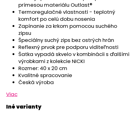
č
prímesou materiálu Outlast®
a
Termoregulačné vlastnosti - teplotný
m
komfort po celú dobu nosenia
e
Zapínanie za krkom pomocou suchého
zipsu
ČIAPKA
Špeciálny suchý zips bez ostrých hrán
TENKÁ
Reflexný prvok pre podporu viditeľnosti
PLOCHÝ
Šatka vypadá skvelo v kombinácii s ďalšími
ŠEV
OUTLAST®
výrobkami z kolekcie NICKI
-
Rozmer: 40 x 20 cm
RUŽOVÁ
Kvalitné spracovanie
BABY
Česká výroba
€9,62
Viac