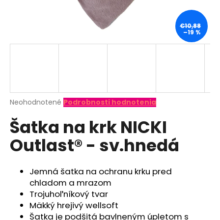
á
j
€10,88
–19 %
s
ť
?
Priemerné
Neohodnotené
Podrobnosti hodnotenia
hodnotenie
HĽADAŤ
Šatka na krk NICKI
produktu
je
Outlast® - sv.hnedá
0,0
z
O
5
d
hviezdičiek.
Jemná šatka na ochranu krku pred
p
chladom a mrazom
o
Trojuhoľníkový tvar
r
Mäkký hrejivý wellsoft
ú
Šatka je podšitá bavlneným úpletom s