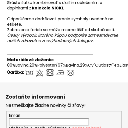
Skúste šatku kombinovať s ďalším oblečením a
doplnkami z
kolekcie NICKI.
Odporúčame dodržiavať pracie symboly uvedené na
etikete.
Zobrazenie farieb sa môže mierne líšiť od skutočnosti.
Český výrobok, ktorého kúpou podporíte zamestnávanie
našich zdravotne znevýhodnených kolegov.
══════════════════════════════
Materiálové zloženie:
80%Bavlna,20%Polyester/67%Bavlna,29%CV"Outlast®"4%Elas
Údržba:
Z
á
Zostaňte informovaní
p
Nezmeškajte žiadne novinky či zľavy!
ä
t
Email
i