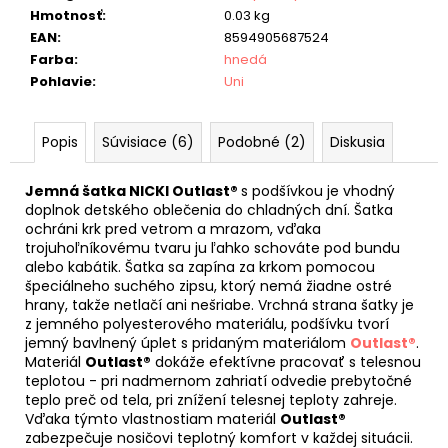
Hmotnosť
:
0.03 kg
EAN
:
8594905687524
Farba
:
hnedá
Pohlavie
:
Uni
Popis
Súvisiace (6)
Podobné (2)
Diskusia
Jemná šatka NICKI Outlast®
s podšívkou je vhodný
doplnok detského oblečenia do chladných dní. Šatka
ochráni krk pred vetrom a mrazom, vďaka
trojuhoľníkovému tvaru ju ľahko schováte pod bundu
alebo kabátik. Šatka sa zapína za krkom pomocou
špeciálneho suchého zipsu, ktorý nemá žiadne ostré
hrany, takže netlačí ani nešriabe. Vrchná strana šatky je
z jemného polyesterového materiálu, podšívku tvorí
jemný bavlnený úplet s pridaným materiálom
Outlast®
.
Materiál
Outlast®
dokáže efektívne pracovať s telesnou
teplotou - pri nadmernom zahriatí odvedie prebytočné
teplo preč od tela, pri znížení telesnej teploty zahreje.
Vďaka týmto vlastnostiam materiál
Outlast®
zabezpečuje nosičovi teplotný komfort v každej situácii.