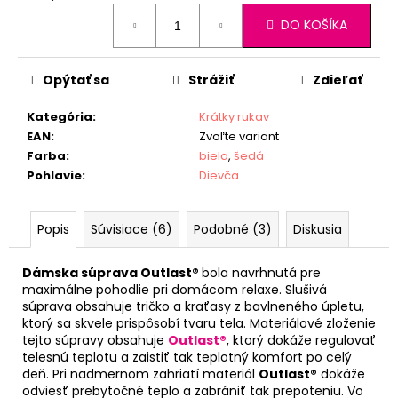
Jednotková
DO KOŠÍKA
cena:
Opýtať sa
Strážiť
Zdieľať
Kategória
:
Krátky rukav
EAN
:
Zvoľte variant
Farba
:
biela
,
šedá
Pohlavie
:
Dievča
Popis
Súvisiace (6)
Podobné (3)
Diskusia
Dámska súprava Outlast®
bola navrhnutá pre
maximálne pohodlie pri domácom relaxe. Slušivá
súprava obsahuje tričko a kraťasy z bavlneného úpletu,
ktorý sa skvele prispôsobí tvaru tela. Materiálové zloženie
tejto súpravy obsahuje
Outlast®
, ktorý dokáže regulovať
telesnú teplotu a zaistiť tak teplotný komfort po celý
deň. Pri nadmernom zahriatí materiál
Outlast®
dokáže
odviesť prebytočné teplo a zabrániť tak prepoteniu. Vo