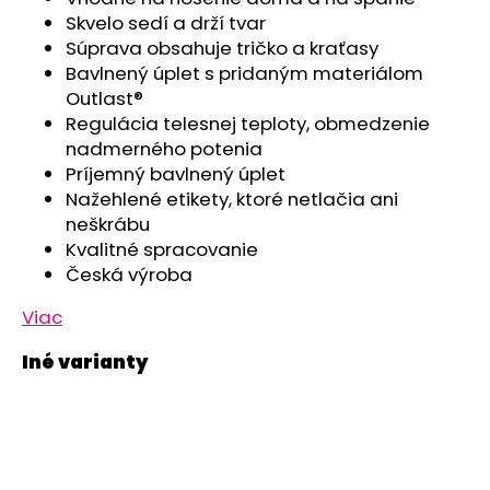
č
Skvelo sedí a drží tvar
a
Súprava obsahuje tričko a kraťasy
m
Bavlnený úplet s pridaným materiálom
e
Outlast®
Regulácia telesnej teploty, obmedzenie
ZAVINOVAČKA
nadmerného potenia
ZAVÄZOVACIA
Príjemný bavlnený úplet
PEVNÝ
CHRBÁT
Nažehlené etikety, ktoré netlačia ani
ANGEL
neškrábu
-
Kvalitné spracovanie
OUTLAST®
-
Česká výroba
KRÉMOVÁ
FARMA
Viac
€54,58