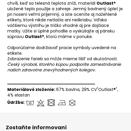
chvíli, keď sa telesná teplota zníži, materiál
Outlast®
uložené teplo použije a zahreje. Jemný bavlnený úplet je
pri nosení veľmi príjemný, a iste oceníte aj nažehlené
etikety, ktoré nikde netlačia ani neškriabu. Vďaka
väčšiemu výstrihu je tričko vhodné aj pre dojčiace
matky. Užite si úplné pohodlie a vyskúšajte aj pánsku
súpravu
Outlast®
, ktorú máme v ponuke.
Odporúčame dodržiavať pracie symboly uvedené na
etikete.
Zobrazenie farieb sa môže mierne líšiť od skutočnosti.
Český výrobok, ktorého kúpou podporíte zamestnávanie
našich zdravotne znevýhodnených kolegov.
══════════════════════════════
Materiálové zloženie:
67% bavlna, 29% CV"Outlast®",
4% elastan
Údržba:
Z
á
Zostaňte informovaní