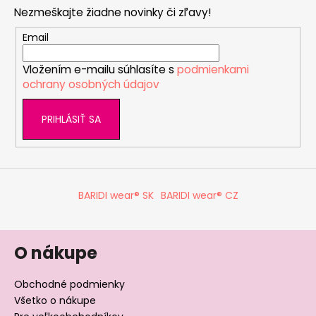
p
Nezmeškajte žiadne novinky či zľavy!
ä
t
Email
i
Vložením e-mailu súhlasíte s
podmienkami
e
ochrany osobných údajov
PRIHLÁSIŤ SA
BARIDI wear® SK
BARIDI wear® CZ
O nákupe
Obchodné podmienky
Všetko o nákupe