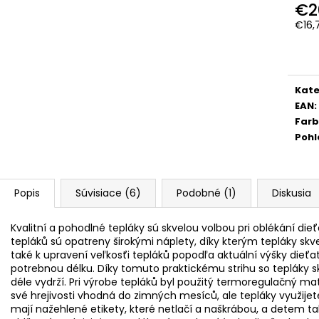
€2
€16,
Jedn
cena
Kate
EAN
:
Far
Pohl
Popis
Súvisiace (6)
Podobné (1)
Diskusia
Kvalitní a pohodlné tepláky sú skvelou volbou pri oblékání die
tepláků sú opatreny širokými náplety, díky kterým tepláky skv
také k upravení veľkosťi tepláků popodľa aktuální výšky dieťa
potrebnou délku. Díky tomuto praktickému strihu so tepláky sk
déle vydrží. Pri výrobe tepláků byl použitý termoregulačný mat
své hrejivosti vhodná do zimných mesíců, ale tepláky využijete
mají nažehlené etikety, které netlačí a naškrábou, a detem t