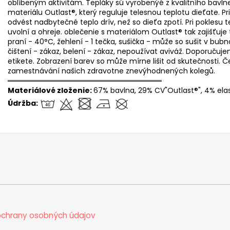
oblíbeným aktivitám. Tepláky sú vyrobenýé z kvalitního bavl
materiálu Outlast®, který reguluje telesnou teplotu dieťate.
odvést nadbytečné teplo drív, než so dieťa zpotí. Pri poklesu 
uvolní a ohreje. oblečenie s materiálom Outlast® tak zajišťuje 
praní - 40°C, žehlení - 1 tečka, sušička - může so sušit v bubn
čištení - zákaz, belení - zákaz, nepoužívat aviváž. Doporuč
etikete. Zobrazení barev so může mírne lišit od skutečnosti. 
zamestnávání našich zdravotne znevýhodnených kolegů.
══════════════════════════════
Materiálové zloženie:
67% bavlna, 29% CV"Outlast®", 4% ela
Údržba:
chrany osobných údajov