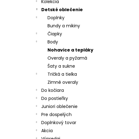
CHRBÁT ANGEL - OUTLAST® - KRÉMOVÁ
Kolekcia
FARMA
Detské oblečenie
€54,58
Doplnky
Bundy a mikiny
Čiapky
Body
Nohavice a tepláky
Overaly a pyžamá
Šaty a sukne
Tričká a tielka
Zimné overaly
Do kočiara
Do postieľky
Juniori oblečenie
Pre dospelých
Doplnkový tovar
Akcia
Výpredaj