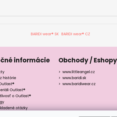
BARIDI wear® SK
BARIDI wear® CZ
očné informácie
Obchody / Eshopy
kty
www.littleangel.cz
z histórie
www.baridi.sk
Outlast®
www.baridiwear.cz
riáli Outlast®
tlivosť o Outlast®
ógy
kladené otázky
y veľkostí