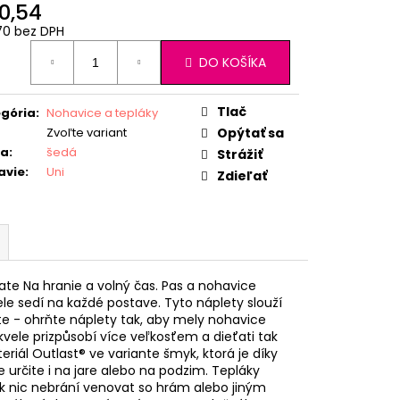
0,54
70 bez DPH
otková
DO KOŠÍKA
:
Tlač
gória
:
Nohavice a tepláky
Zvoľte variant
Opýtať sa
ba
:
šedá
Strážiť
avie
:
Uni
Zdieľať
ťate Na hranie a volný čas. Pas a nohavice
ele sedí na každé postave. Tyto náplety slouží
te - ohrňte náplety tak, aby mely nohavice
vele prizpůsobí více veľkosťem a dieťati tak
eriál Outlast® ve variante šmyk, ktorá je díky
 určite i na jare alebo na podzim. Tepláky
ak nic nebrání venovat so hrám alebo jiným