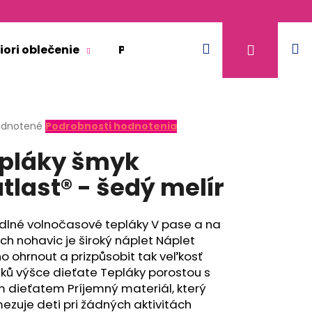
Hľadať
N
Prihláse
iori oblečenie
Pre dospelých
Doplnkový 
k
erné
dnotené
Podrobnosti hodnotenia
tenie
pláky šmyk
ktu
tlast® - šedý melír
ičiek.
dlné volnočasové tepláky V pase a na
ch nohavic je široký náplet Náplet
 ohrnout a prizpůsobit tak veľkosť
ků výšce dieťate Tepláky porostou s
 dieťatem Príjemný materiál, který
KR TENKÉ VÝSTRIH U
zuje deti pri žádných aktivitách