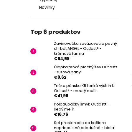
Novinky
Top 6 produktov
Zavinovačka zaväzovacia pevný
chrbát ANGEL - Outlast® -
krémová farma
€54,58
Čiapka tenká plochý šev Outlast®
- ružová baby
€9,62
Tričko pánske KR tenké výstrih U
Outlast® - modrý melír
€41,98
Polodupačky šmyk Outlast® -
šedý melír
€16,76
Set prosteradlo do kočiara
nepriepustné priedušné - biela