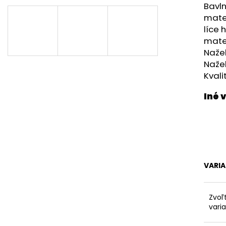
RUŽOVÁ BABY
OUTLAST® - MOD
Bavl
€9,62
€41,98
mate
líce 
mater
Nažeh
Nažeh
Kval
VARI
Zvoľ
vari