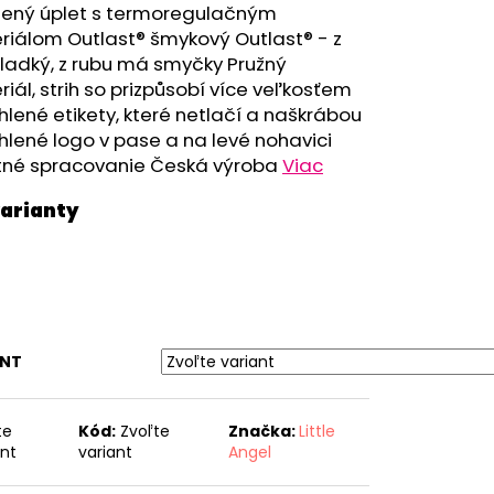
RÝ MELÍR
nený úplet s termoregulačným
riálom Outlast® šmykový Outlast® - z
hladký, z rubu má smyčky Pružný
iál, strih so prizpůsobí více veľkosťem
lené etikety, které netlačí a naškrábou
lené logo v pase a na levé nohavici
itné spracovanie Česká výroba
Viac
ANT
te
Kód:
Zvoľte
Značka:
Little
ant
variant
Angel