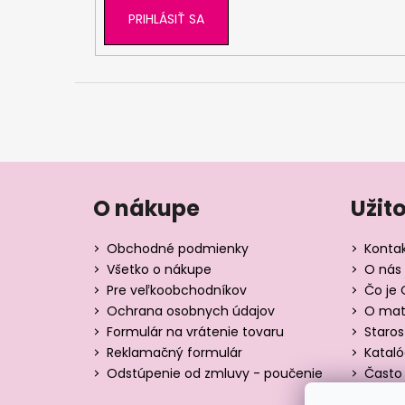
PRIHLÁSIŤ SA
O nákupe
Užit
Obchodné podmienky
Konta
Všetko o nákupe
O nás 
Pre veľkoobchodníkov
Čo je 
Ochrana osobnych údajov
O mate
Formulár na vrátenie tovaru
Staros
Reklamačný formulár
Katal
Odstúpenie od zmluvy - poučenie
Často 
Tabuľk