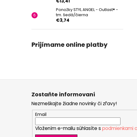
€13,41
Ponožky STYL ANGEL - Outlast® -
tm. šedá/čierna
€3,74
Prijímame online platby
Z
á
Zostaňte informovaní
p
Nezmeškajte žiadne novinky či zľavy!
ä
t
Email
i
Vložením e-mailu súhlasíte s
podmienkami o
e