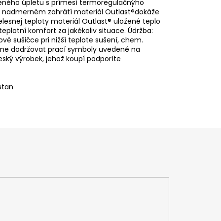
neného úpletu s prímesí termoregulačnýho
 Pri nadmerném zahrátí materiál Outlast®dokáže
telesnej teploty materiál Outlast® uložené teplo
teplotní komfort za jakékoliv situace. Údržba:
ové sušičce pri nižší teplote sušení, chem.
ujeme dodržovat prací symboly uvedené na
Český výrobek, jehož koupí podporíte
stan