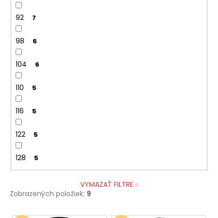
92
7
98
6
104
6
110
5
116
5
122
5
128
5
VYMAZAŤ FILTRE
Zobrazených položiek:
9