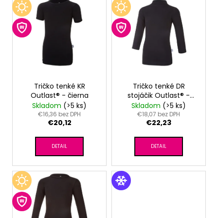
V
ý
p
i
s
p
r
o
Tričko tenké KR
Tričko tenké DR
Outlast® - čierna
stojáčik Outlast® -
d
čierna
Skladom
(>5 ks)
Skladom
(>5 ks)
u
€16,36 bez DPH
€18,07 bez DPH
€20,12
€22,23
k
t
DETAIL
DETAIL
o
v