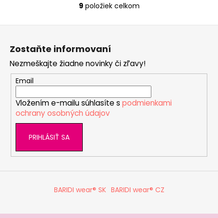
9
položiek celkom
O
v
Z
l
á
á
Zostaňte informovaní
d
p
a
Nezmeškajte žiadne novinky či zľavy!
ä
c
t
Email
i
i
e
Vložením e-mailu súhlasíte s
podmienkami
e
p
ochrany osobných údajov
r
v
PRIHLÁSIŤ SA
k
y
v
ý
p
BARIDI wear® SK
BARIDI wear® CZ
i
s
u