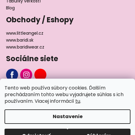
Tabuľky veľkostí
Blog
Obchody / Eshopy
www.littleangel.cz
www.baridi.sk
www.baridiwear.cz
Sociálne siete
Tento web používa súbory cookies. Ďalším
Chcete sa nás na niečo opýtať?
prechádzaním tohto webu vyjadrujete súhlas s ich
používaním. Viacej informácií
tu
.
Napíšte nám
Nastavenie
Vytvoril Shoptet