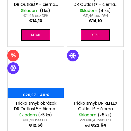
DR Outlast® - čierna-
DR Outlast® - čierna-
auto
dievča
Skladom
(1 ks)
Skladom
(4 ks)
€11,46 bez DPH
€11,46 bez DPH
€14,10
€14,10
DETAIL
DETAIL
€20,97
–40 %
Tričko šmyk obrázok
Tričko šmyk DR REFLEX
DR Outlast® - čierna-
Outlast® - čierna
medveď/pruh
Skladom
(>5 ks)
Skladom
(>5 ks)
€10,23 bez DPH
od €18,41 bez DPH
€12,58
€22,64
od