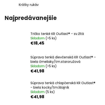
á
Krátky rukáv
j
Najpredávanejšie
s
ť
?
Tričko tenké KR Outlast® - sv.žltá
Skladom
(>5 ks)
€18,45
HĽADAŤ
Súprava tenká dievčenská KR Outlast® -
biela čmeliaky/tm.staroružová
Skladom
(>5 ks)
€41,98
O
d
Súprava tenká chlapčenská KR Outlast®
p
- biela kocky/tm.lišajník
o
Skladom
(5 ks)
r
€41,98
ú