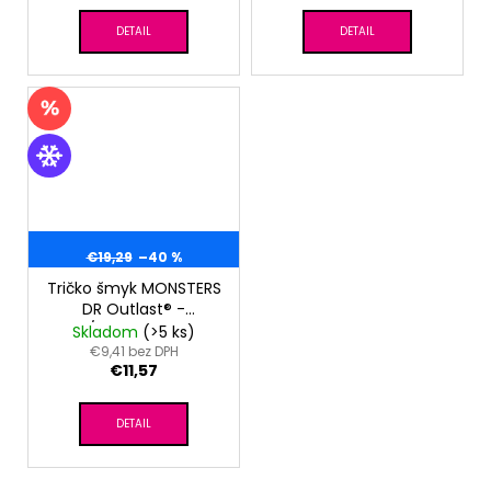
DETAIL
DETAIL
€19,29
–40 %
Tričko šmyk MONSTERS
DR Outlast® -
biela/pruh bieločierny
Skladom
(>5 ks)
€9,41 bez DPH
€11,57
DETAIL