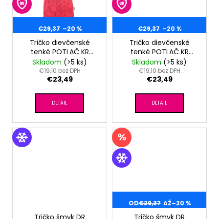
€29,37
–20 %
€29,37
–20 %
Tričko dievčenské
Tričko dievčenské
tenké POTLAČ KR
tenké POTLAČ KR
Outlast® - jahodová
Outlast® - biela
Skladom
(>5 ks)
Skladom
(>5 ks)
kvietky
kvietky
€19,10 bez DPH
€19,10 bez DPH
€23,49
€23,49
DETAIL
DETAIL
OD
€29,37
AŽ
–20 %
Tričko šmyk DR
Tričko šmyk DR