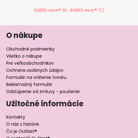
p
BARIDI wear® SK
BARIDI wear® CZ
i
s
u
O nákupe
Obchodné podmienky
Všetko o nákupe
Pre veľkoobchodníkov
Ochrana osobnych údajov
Formulár na vrátenie tovaru
Reklamačný formulár
Odstúpenie od zmluvy - poučenie
Užitočné informácie
Kontakty
O nás z histórie
Čo je Outlast®