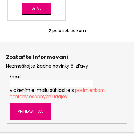
DETAIL
7
položiek celkom
O
v
Z
l
á
á
Zostaňte informovaní
d
p
a
Nezmeškajte žiadne novinky či zľavy!
ä
c
t
Email
i
i
e
Vložením e-mailu súhlasíte s
podmienkami
e
p
ochrany osobných údajov
r
v
PRIHLÁSIŤ SA
k
y
v
ý