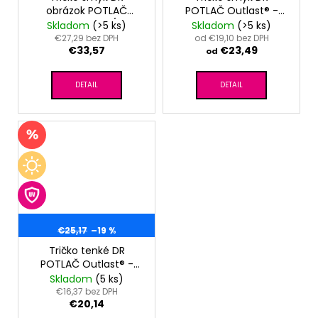
obrázok POTLAČ
POTLAČ Outlast® -
Outlast® - latté/latté
biela farebné zvieratká
Skladom
(>5 ks)
Skladom
(>5 ks)
zvieratká
€27,29 bez DPH
od €19,10 bez DPH
€33,57
€23,49
od
DETAIL
DETAIL
€25,17
–19 %
Tričko tenké DR
POTLAČ Outlast® -
biela lúka
Skladom
(5 ks)
€16,37 bez DPH
€20,14