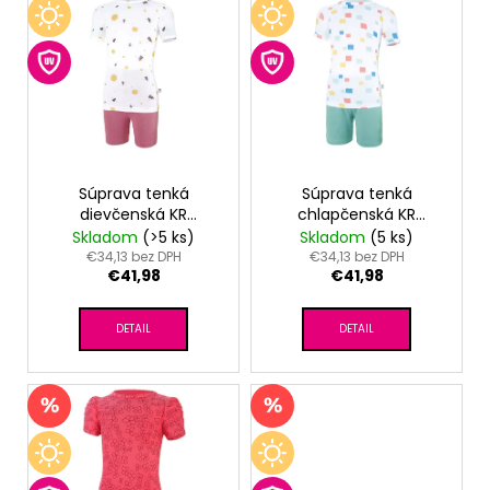
V
ý
p
i
s
p
r
o
Súprava tenká
Súprava tenká
dievčenská KR
chlapčenská KR
d
Outlast® - biela
Outlast® - biela
Skladom
(>5 ks)
Skladom
(5 ks)
u
čmeliaky/tm.staroružová
kocky/tm.lišajník
€34,13 bez DPH
€34,13 bez DPH
€41,98
€41,98
k
t
DETAIL
DETAIL
o
v