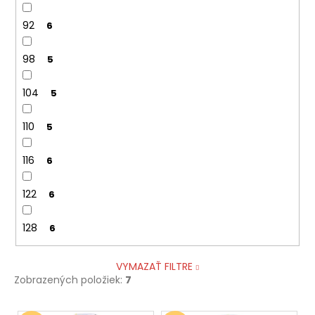
92
6
98
5
104
5
110
5
116
6
122
6
128
6
VYMAZAŤ FILTRE
Zobrazených položiek:
7