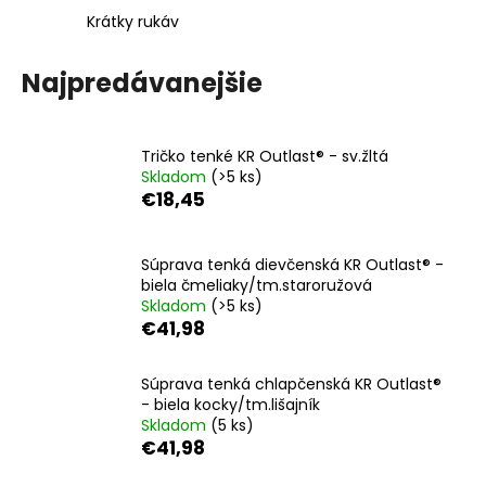
á
Krátky rukáv
j
Najpredávanejšie
s
ť
?
Tričko tenké KR Outlast® - sv.žltá
Skladom
(>5 ks)
€18,45
HĽADAŤ
Súprava tenká dievčenská KR Outlast® -
biela čmeliaky/tm.staroružová
Skladom
(>5 ks)
€41,98
O
d
Súprava tenká chlapčenská KR Outlast®
p
- biela kocky/tm.lišajník
o
Skladom
(5 ks)
r
€41,98
ú