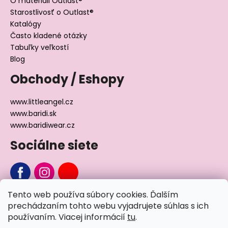
O materiáli Outlast®
Starostlivosť o Outlast®
Katalógy
Často kladené otázky
Tabuľky veľkostí
Blog
Obchody / Eshopy
www.littleangel.cz
www.baridi.sk
www.baridiwear.cz
Sociálne siete
Tento web používa súbory cookies. Ďalším
Chcete sa nás na niečo opýtať?
prechádzaním tohto webu vyjadrujete súhlas s ich
používaním. Viacej informácií
tu
.
Napíšte nám