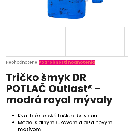
á
j
s
ť
?
Priemerné
Neohodnotené
Podrobnosti hodnotenia
hodnotenie
HĽADAŤ
Tričko šmyk DR
produktu
je
POTLAČ Outlast® -
0,0
z
O
modrá royal mývaly
5
d
hviezdičiek.
p
o
Kvalitné detské tričko s bavlnou
r
Model s dlhým rukávom a dizajnovým
ú
motívom