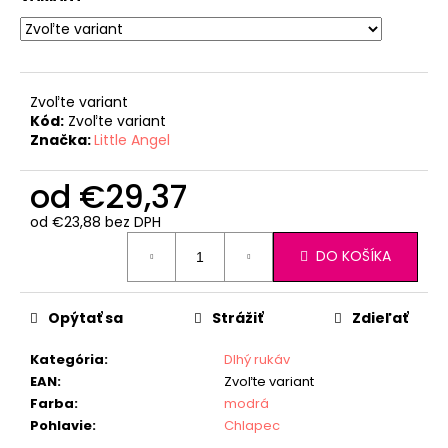
Zvoľte variant
Kód:
Zvoľte variant
Značka:
Little Angel
od
€29,37
od
€23,88
bez DPH
Jednotková
DO KOŠÍKA
cena:
Opýtať sa
Strážiť
Zdieľať
Kategória
:
Dlhý rukáv
EAN
:
Zvoľte variant
Farba
:
modrá
Pohlavie
:
Chlapec