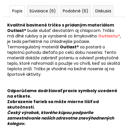
Popis
Súvisiace (6)
Podobné (6)
Diskusia
Kvalitné bavlnené tričko s pridaným materiálom
Outlast®
bude slušať dievčatám aj chlapcom. Tričko
má dlhé rukávy a je vyrobené zo šmykového
Outlastu®
,
je teda perfektné na chladnejšie počasie.
Termoregulačný materiál
Outlast®
sa postará o
teplotnú pohodu dieťaťa po celú dobu nosenia. Tento
materiál dokáže zabrániť poteniu a odviesť prebytočné
teplo, ktoré nahromadí a použije vo chvíli, keď sa okolitá
teplota zníži. Tričko je vhodné na bežné nosenie aj na
športové aktivity.
Odporúčame dodržiavať pracie symboly uvedené
na etikete.
Zobrazenie farieb sa môže mierne líšiť od
skutočnosti.
Český výrobok, ktorého kúpou podporíte
zamestnávanie našich zdravotne znevýhodnených
kolegov.