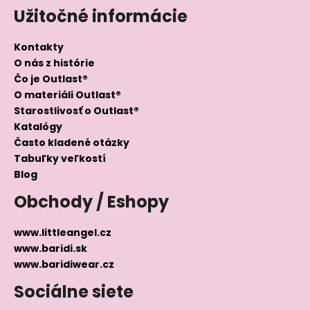
Užitočné informácie
Kontakty
O nás z histórie
Čo je Outlast®
O materiáli Outlast®
Starostlivosť o Outlast®
Katalógy
Často kladené otázky
Tabuľky veľkostí
Blog
Obchody / Eshopy
www.littleangel.cz
www.baridi.sk
www.baridiwear.cz
Sociálne siete