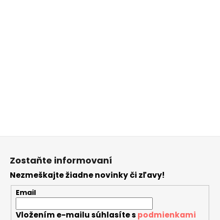
Buďte prvý, kto napíše príspevok k tejto položke.
Len registrovaní používatelia môžu pridávať
príspevky. Prosím
prihláste sa
alebo sa
zaregistrujte
.
Z
á
Zostaňte informovaní
p
Nezmeškajte žiadne novinky či zľavy!
ä
t
Email
i
Vložením e-mailu súhlasíte s
podmienkami
e