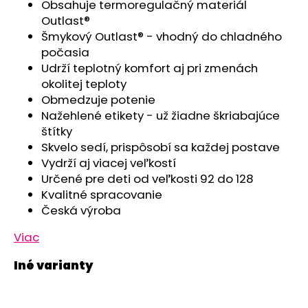
č
Obsahuje termoregulačný materiál
a
Outlast®
m
Šmykový Outlast® - vhodný do chladného
e
počasia
Udrží teplotný komfort aj pri zmenách
okolitej teploty
ZAVINOVAČKA
Obmedzuje potenie
ZAVÄZOVACIA
PEVNÝ
Nažehlené etikety - už žiadne škriabajúce
CHRBÁT
štítky
ANGEL
-
Skvelo sedí, prispôsobí sa každej postave
OUTLAST®
Vydrží aj viacej veľkostí
-
Určené pre deti od veľkosti 92 do 128
KRÉMOVÁ
FARMA
Kvalitné spracovanie
Česká výroba
€54,58
Viac