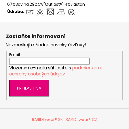
67%Bavlna,29%CV"Outlast®",4%Elastan
Údržba:
Z
á
Zostaňte informovaní
p
Nezmeškajte žiadne novinky či zľavy!
ä
t
Email
i
Vložením e-mailu súhlasíte s
podmienkami
e
ochrany osobných údajov
PRIHLÁSIŤ SA
BARIDI wear® SK
BARIDI wear® CZ