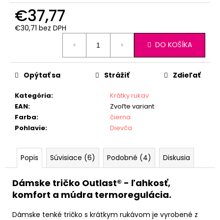
€37,77
€30,71 bez DPH
Jednotková
DO KOŠÍKA
cena:
Opýtať sa
Strážiť
Zdieľať
Kategória
:
Krátky rukav
EAN
:
Zvoľte variant
Farba
:
čierna
Pohlavie
:
Dievča
Popis
Súvisiace (6)
Podobné (4)
Diskusia
Dámske tričko Outlast® - ľahkosť,
komfort a múdra termoregulácia.
Dámske tenké tričko s krátkym rukávom je vyrobené z