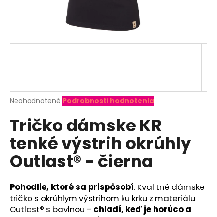
á
j
s
ť
?
Priemerné
Neohodnotené
Podrobnosti hodnotenia
hodnotenie
HĽADAŤ
Tričko dámske KR
produktu
je
tenké výstrih okrúhly
0,0
z
O
Outlast® - čierna
5
d
hviezdičiek.
p
o
Pohodlie, ktoré sa prispôsobí
. Kvalitné dámske
r
tričko s okrúhlym výstrihom ku krku z materiálu
ú
Outlast® s bavlnou -
chladí, keď je horúco a