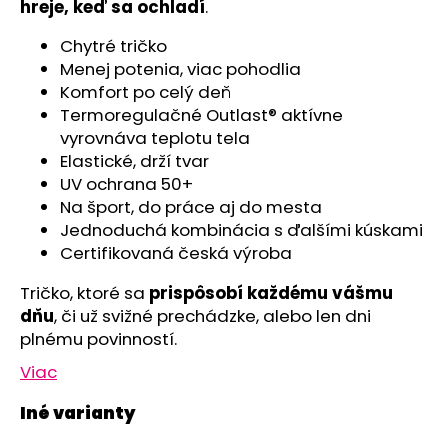
č
hreje, keď sa ochladí
.
a
m
Chytré tričko
e
Menej potenia, viac pohodlia
Komfort po celý deň
Termoregulačné Outlast® aktívne
POLODUPAČKY
vyrovnáva teplotu tela
ŠMYK
Elastické, drží tvar
OUTLAST®
-
UV ochrana 50+
ŠEDÝ
Na šport, do práce aj do mesta
MELÍR
Jednoduchá kombinácia s ďalšími kúskami
€16,76
Certifikovaná česká výroba
Tričko, ktoré sa
prispôsobí každému vášmu
dňu
, či už svižné prechádzke, alebo len dni
plnému povinností.
Viac