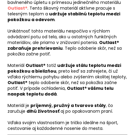
bavlneného úpletu s prímesou jedinečného materiálu
Outlast®
. Tento šikovný materiál aktívne pracuje s
telesným teplom a
udržuje stabilnú teplotu medzi
pokožkou a odevom
.
Unikátnosť tohto materiálu nespočíva v rýchlom
odvádzaní potu od tela, ako u ostatných funkčných
materiálov, ale priamo v znižovaní potenia.
Outlast®
zabraňuje prehrievaniu
. Teplo odoberie skôr, než sa
pokožka začne potiť.
Materiál
Outlast®
totiž
udržuje stálu teplotu medzi
pokožkou a bielizňou
, preto keď sa zahrejete, či už
vďaka rýchlemu pohybu alebo zvýšením okolitej teploty,
Outlast®
teplo odoberie skôr, než sa pokožka začne
potiť. V prípade ochladenia,
Outlast® vášmu telu
naopak teplotu dodá
.
Materiál je
príjemný, pružný a tvarovo stály
, čo
zaručuje
dlhú životnosť
aj po opakovanom praní.
Vďaka svojim vlastnostiam je tričko ideálne na šport,
cestovanie aj každodenné nosenie do mesta.