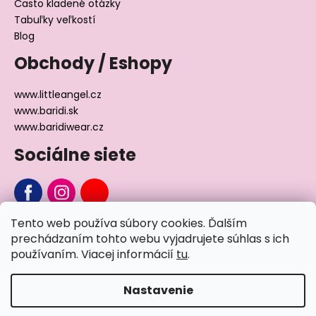
Často kladené otázky
Tabuľky veľkostí
Blog
Obchody / Eshopy
www.littleangel.cz
www.baridi.sk
www.baridiwear.cz
Sociálne siete
Tento web používa súbory cookies. Ďalším
Chcete sa nás na niečo opýtať?
prechádzaním tohto webu vyjadrujete súhlas s ich
používaním. Viacej informácií
tu
.
Napíšte nám
Nastavenie
Vytvoril Shoptet