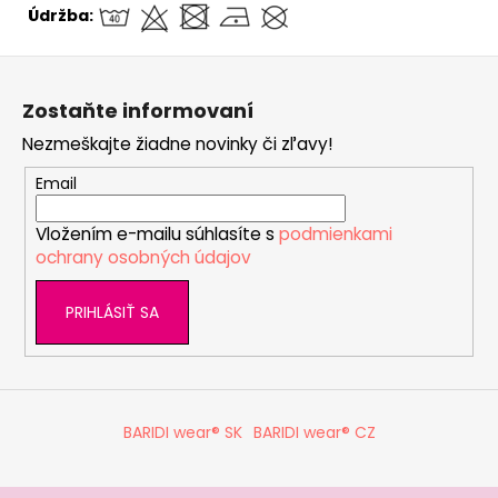
Údržba:
Z
á
Zostaňte informovaní
p
Nezmeškajte žiadne novinky či zľavy!
ä
t
Email
i
Vložením e-mailu súhlasíte s
podmienkami
e
ochrany osobných údajov
PRIHLÁSIŤ SA
BARIDI wear® SK
BARIDI wear® CZ