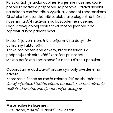
Po stranách je tričko doplnené o jemné riasenie, ktoré
pôsobí lichotivo a prispôsobí sa postave. Vďaka riaseniu
na bokoch možno tričko využiť aj v období tehotenskom.
Či už ako tehotenské tričko, alebo ako elegantné tričko s
riasením a 3/4 rukávom na každodenné nosenie.
Logo v ľavej dolnej časti trička možno jednoducho
zapraviť a tým pádom skryť.
Materiál je veľmi pružný a príjemný na dotyk. UV
ochranný faktor 50+.
Tričko má nažehlené etikety, ktoré neškriabu a
podporujú tak ešte väčší komfort pri nosení.
Možno perfekne kombinovať s našou ďalšou ponukou.
Odporúčame dodržiavať pracie symboly uvedené na
etikete.
Zobrazenie farieb sa môže mierne líšiť od skutočnosti.
Český výrobok, ktorého kúpou podporíte zamestnávanie
našich zdravotne znevýhodnených kolegov.
══════════════════════════════
Materiálové zloženie:
67%Bavlna,29%CV"Outlast®",4%Elastan