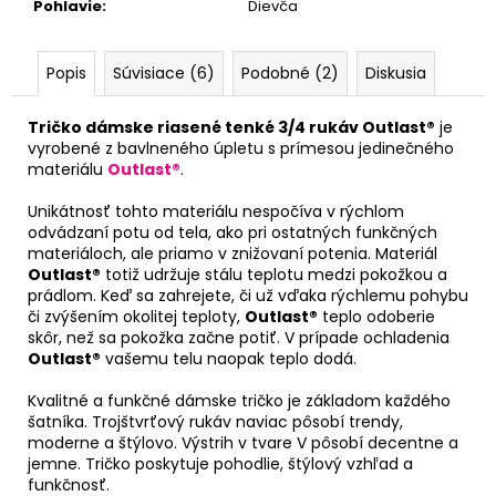
Pohlavie
:
Dievča
Popis
Súvisiace (6)
Podobné (2)
Diskusia
Tričko dámske riasené tenké 3/4 rukáv Outlast®
je
vyrobené z bavlneného úpletu s prímesou jedinečného
materiálu
Outlast®
.
Unikátnosť tohto materiálu nespočíva v rýchlom
odvádzaní potu od tela, ako pri ostatných funkčných
materiáloch, ale priamo v znižovaní potenia. Materiál
Outlast®
totiž udržuje stálu teplotu medzi pokožkou a
prádlom. Keď sa zahrejete, či už vďaka rýchlemu pohybu
či zvýšením okolitej teploty,
Outlast®
teplo odoberie
skôr, než sa pokožka začne potiť. V prípade ochladenia
Outlast®
vašemu telu naopak teplo dodá.
Kvalitné a funkčné dámske tričko je základom každého
šatníka. Trojštvrťový rukáv naviac pôsobí trendy,
moderne a štýlovo. Výstrih v tvare V pôsobí decentne a
jemne. Tričko poskytuje pohodlie, štýlový vzhľad a
funkčnosť.