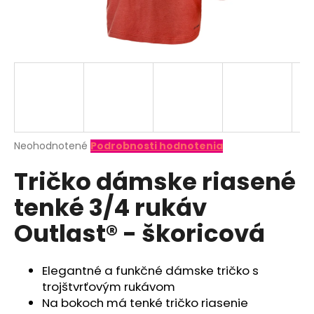
á
j
s
ť
?
Priemerné
Neohodnotené
Podrobnosti hodnotenia
hodnotenie
HĽADAŤ
Tričko dámske riasené
produktu
je
tenké 3/4 rukáv
0,0
z
O
Outlast® - škoricová
5
d
hviezdičiek.
p
o
Elegantné a funkčné dámske tričko s
r
trojštvrťovým rukávom
ú
Na bokoch má tenké tričko riasenie