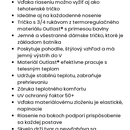
č
Vďaka riaseniu možno vyžiť aj ako
a
tehotenské tričko
m
Ideálne aj na každodenné nosenie
e
Tričko s 3/4 rukávom z termoregulačného
materiálu Outlast® s prímesou bavlny
Jemné a všestranné dámske tričko, ktoré je
SET
základom šatníka
PROSTERADLO
DO
Poskytuje pohodlie, štýlový vzhľad a má
KOČIARA
jemný výstrih do V
NEPRIEPUSTNÉ
PRIEDUŠNÉ
Materiál Outlast® efektívne pracuje s
-
telesným teplom
BIELA
Udržuje stabilnú teplotu, zabraňuje
€13,41
prehrievaniu
Záruka teplotného komfortu
UV ochranný faktor 50+
Vďaka materiálovému zloženiu je elastické,
napínacie
Riasenie na bokoch podporí prispôsobenie
sa každej postave
Skvelo drží tvar a nevyťaháva sa