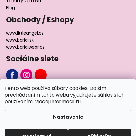
Tabuľky veľkostí
Blog
Obchody / Eshopy
www.littleangel.cz
www.baridi.sk
www.baridiwear.cz
Sociálne siete
Tento web používa súbory cookies. Ďalším
Chcete sa nás na niečo opýtať?
prechádzaním tohto webu vyjadrujete súhlas s ich
používaním. Viacej informácií
tu
.
Napíšte nám
Nastavenie
Vytvoril Shoptet