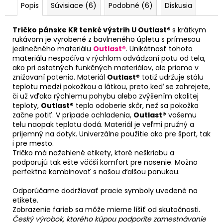
Popis
Súvisiace (6)
Podobné (6)
Diskusia
Tričko pánske KR tenké výstrih U Outlast®
s krátkym
rukávom je vyrobené z bavlneného úpletu s prímesou
jedinečného materiálu
Outlast®
. Unikátnosť tohoto
materiálu nespočíva v rýchlom odvádzaní potu od tela,
ako pri ostatných funkčných materiálov, ale priamo v
znižovaní potenia. Materiál
Outlast®
totiž udržuje stálu
teplotu medzi pokožkou a látkou, preto keď se zahrejete,
či už vďaka rýchlemu pohybu alebo zvýšením okolitej
teploty,
Outlast®
teplo odoberie skôr, než sa pokožka
začne potiť. V prípade ochladenia,
Outlast®
vašemu
telu naopak teplotu dodá. Materiál je veľmi pružný a
príjemný na dotyk. Univerzálne použitie ako pre šport, tak
i pre mesto.
Tričko má nažehlené etikety, ktoré neškriabu a
podporujú tak ešte väčší komfort pre nosenie. Možno
perfektne kombinovať s našou ďalšou ponukou.
Odporúčame dodržiavať pracie symboly uvedené na
etikete.
Zobrazenie farieb sa môže mierne líšiť od skutočnosti.
Český výrobok, ktorého kúpou podporíte zamestnávanie