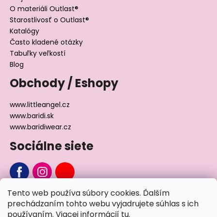
O materiáli Outlast®
Starostlivosť o Outlast®
Katalógy
Často kladené otázky
Tabuľky veľkostí
Blog
Obchody / Eshopy
www.littleangel.cz
www.baridi.sk
www.baridiwear.cz
Sociálne siete
Tento web používa súbory cookies. Ďalším
Chcete sa nás na niečo opýtať?
prechádzaním tohto webu vyjadrujete súhlas s ich
používaním. Viacej informácií
tu
.