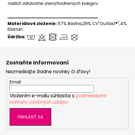
našich zdravotne znevýhodnených kolegov.
══════════════════════════════
Materiálové zloženie:
67% Bavlna,29% CV"Outlast®",4%
Elastan
Údržba:
Z
á
Zostaňte informovaní
p
Nezmeškajte žiadne novinky či zľavy!
ä
t
Email
i
Vložením e-mailu súhlasíte s
podmienkami
e
ochrany osobných údajov
PRIHLÁSIŤ SA