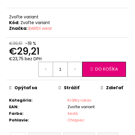
Zvoľte variant
Kód:
Zvoľte variant
Značka:
BARIDI wear
€36,51
–19 %
€29,21
€23,75 bez DPH
Jednotková
DO KOŠÍKA
cena:
Opýtať sa
Strážiť
Zdieľať
Kategória
:
Krátky rukav
EAN
:
Zvoľte variant
Farba
:
šedá
Pohlavie
:
Chlapec