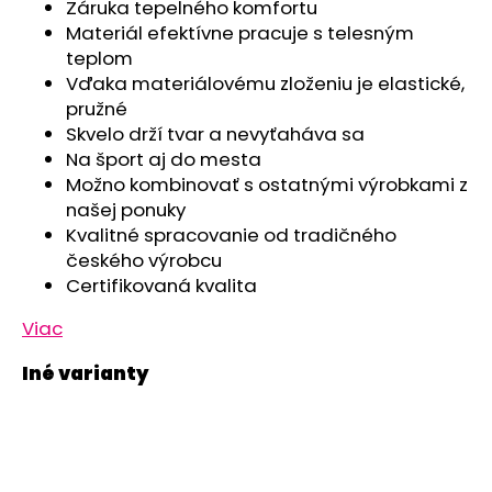
č
Záruka tepelného komfortu
a
Materiál efektívne pracuje s telesným
m
teplom
e
Vďaka materiálovému zloženiu je elastické,
pružné
Skvelo drží tvar a nevyťaháva sa
TRIČKO
Na šport aj do mesta
PÁNSKE
KR
Možno kombinovať s ostatnými výrobkami z
TENKÉ
našej ponuky
VÝSTRIH
U
Kvalitné spracovanie od tradičného
OUTLAST®
českého výrobcu
-
Certifikovaná kvalita
MODRÝ
MELÍR
Viac
€41,98