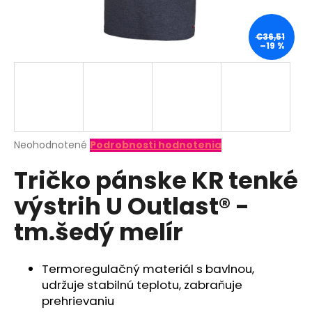
á
j
€36,51
–19 %
s
ť
?
Priemerné
Neohodnotené
Podrobnosti hodnotenia
hodnotenie
HĽADAŤ
Tričko pánske KR tenké
produktu
je
výstrih U Outlast® -
0,0
z
O
tm.šedý melír
5
d
hviezdičiek.
p
o
Termoregulačný materiál s bavlnou,
r
udržuje stabilnú teplotu, zabraňuje
ú
prehrievaniu