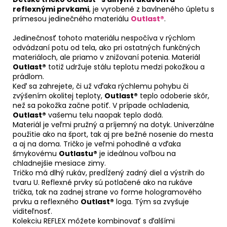
reflexnými prvkami
, je vyrobené z bavlneného úpletu s
prímesou jedinečného materiálu
Outlast®
.
Jedinečnosť tohoto materiálu nespočíva v rýchlom
odvádzaní potu od tela, ako pri ostatných funkčných
materiáloch, ale priamo v znižovaní potenia. Materiál
Outlast®
totiž udržuje stálu teplotu medzi pokožkou a
prádlom.
Keď sa zahrejete, či už vďaka rýchlemu pohybu či
zvýšením okolitej teploty,
Outlast®
teplo odoberie skôr,
než sa pokožka začne potiť. V prípade ochladenia,
Outlast®
vašemu telu naopak teplo dodá.
Materiál je veľmi pružný a príjemný na dotyk. Univerzálne
použitie ako na šport, tak aj pre bežné nosenie do mesta
a aj na doma. Tričko je veľmi pohodlné a vďaka
šmykovému
Outlastu®
je ideálnou voľbou na
chladnejšie mesiace zimy.
Tričko má dlhý rukáv, predĺžený zadný diel a výstrih do
tvaru U. Reflexné prvky sú potlačené ako na rukáve
trička, tak na zadnej strane vo forme hologramového
prvku a reflexného
Outlast®
loga. Tým sa zvyšuje
viditeľnosť.
Kolekciu REFLEX môžete kombinovať s ďalšími