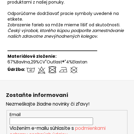
produktami z našej ponuky.
Odporúčame dodržiavať pracie symboly uvedené na
etikete.
Zobrazenie farieb sa môže mierne líšiť od skutočnosti.
Český výrobok, ktorého kúpou podporíte zamestnávanie
našich zdravotne znevýhodnených kolegov.
══════════════════════════════
Materiálové zloženie:
67%Bavlna,29%CV"Outlast®"4%Elastan
Údržba:
Z
á
Zostaňte informovaní
p
Nezmeškajte žiadne novinky či zľavy!
ä
t
Email
i
Vložením e-mailu súhlasíte s
podmienkami
e