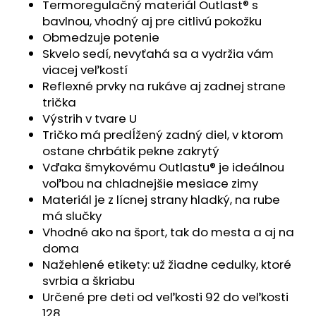
č
Termoregulačný materiál Outlast® s
a
bavlnou, vhodný aj pre citlivú pokožku
m
Obmedzuje potenie
e
Skvelo sedí, nevyťahá sa a vydržia vám
viacej veľkostí
Reflexné prvky na rukáve aj zadnej strane
SET
trička
PROSTERADLO
DO
Výstrih v tvare U
KOČIARA
Tričko má predĺžený zadný diel, v ktorom
NEPRIEPUSTNÉ
PRIEDUŠNÉ
ostane chrbátik pekne zakrytý
-
Vďaka šmykovému Outlastu® je ideálnou
BIELA
voľbou na chladnejšie mesiace zimy
€13,41
Materiál je z lícnej strany hladký, na rube
má slučky
Vhodné ako na šport, tak do mesta a aj na
doma
Nažehlené etikety: už žiadne cedulky, ktoré
svrbia a škriabu
Určené pre deti od veľkosti 92 do veľkosti
128