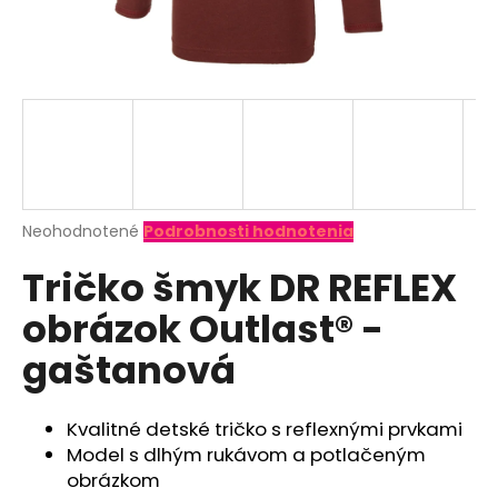
á
j
s
ť
?
Priemerné
Neohodnotené
Podrobnosti hodnotenia
hodnotenie
HĽADAŤ
Tričko šmyk DR REFLEX
produktu
je
obrázok Outlast® -
0,0
z
O
gaštanová
5
d
hviezdičiek.
p
o
Kvalitné detské tričko s reflexnými prvkami
r
Model s dlhým rukávom a potlačeným
ú
obrázkom