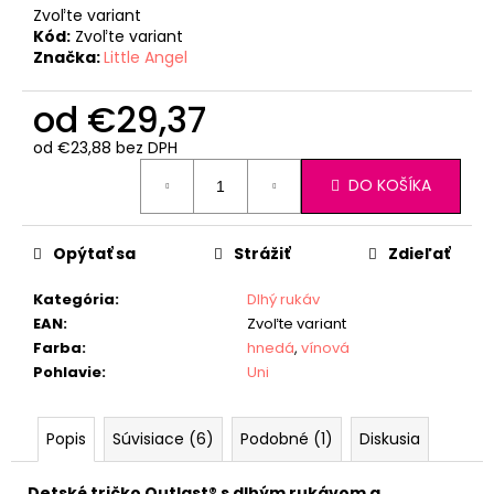
Zvoľte variant
Kód:
Zvoľte variant
Značka:
Little Angel
od
€29,37
od
€23,88
bez DPH
Jednotková
DO KOŠÍKA
cena:
Opýtať sa
Strážiť
Zdieľať
Kategória
:
Dlhý rukáv
EAN
:
Zvoľte variant
Farba
:
hnedá
,
vínová
Pohlavie
:
Uni
Popis
Súvisiace (6)
Podobné (1)
Diskusia
Detské tričko Outlast® s dlhým rukávom a