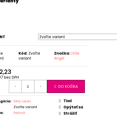
ANT
te
Kód:
Zvoľte
Značka:
Little
ant
variant
Angel
2,23
07 bez DPH
otková
DO KOŠÍKA
:
Tlač
gória
:
Dlhý rukáv
Zvoľte variant
Opýtať sa
ba
:
fialová
Strážiť