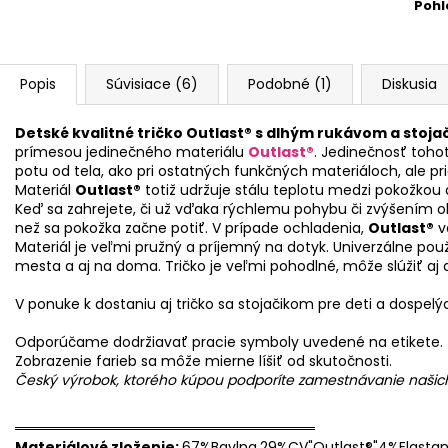
Pohl
Popis
Súvisiace (6)
Podobné (1)
Diskusia
Detské kvalitné tričko Outlast® s dlhým rukávom a stoj
prímesou jedinečného materiálu
Outlast®
. Jedinečnosť toho
potu od tela, ako pri ostatných funkčných materiáloch, ale pr
Materiál
Outlast®
totiž udržuje stálu teplotu medzi pokožkou
Keď sa zahrejete, či už vďaka rýchlemu pohybu či zvýšením oko
než sa pokožka začne potiť. V prípade ochladenia,
Outlast®
v
Materiál je veľmi pružný a príjemný na dotyk. Univerzálne použ
mesta a aj na doma. Tričko je veľmi pohodlné, môže slúžiť aj 
V ponuke k dostaniu aj tričko sa stojačikom pre deti a dospelý
Odporúčame dodržiavať pracie symboly uvedené na etikete.
Zobrazenie farieb sa môže mierne líšiť od skutočnosti.
Český výrobok, ktorého kúpou podporíte zamestnávanie naši
══════════════════════════════
Materiálové zloženie:
67%Bavlna,29%CV"Outlast®"4%Elasta