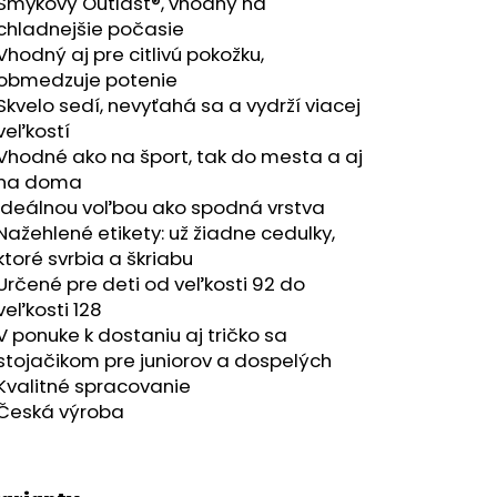
UH RUŽOVOZELENÝ/
Šmykový Outlast®, vhodný na
chladnejšie počasie
Vhodný aj pre citlivú pokožku,
8
obmedzuje potenie
Skvelo sedí, nevyťahá sa a vydrží viacej
veľkostí
Vhodné ako na šport, tak do mesta a aj
na doma
Ideálnou voľbou ako spodná vrstva
Nažehlené etikety: už žiadne cedulky,
ktoré svrbia a škriabu
Určené pre deti od veľkosti 92 do
veľkosti 128
V ponuke k dostaniu aj tričko sa
stojačikom pre juniorov a dospelých
Kvalitné spracovanie
Česká výroba