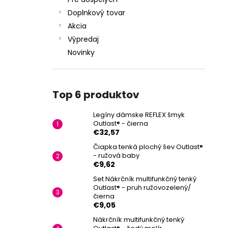
Doplnkový tovar
Akcia
Výpredaj
Novinky
Top 6 produktov
Legíny dámske REFLEX šmyk
Outlast® - čierna
€32,57
Čiapka tenká plochý šev Outlast®
- ružová baby
€9,62
Set Nákrčník multifunkčný tenký
Outlast® - pruh ružovozelený/
čierna
€9,05
Nákrčník multifunkčný tenký