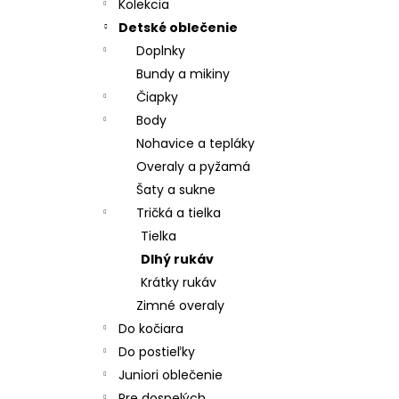
- ČIERNA
Kolekcia
€32,57
Detské oblečenie
Pôvodne:
€40,71
Doplnky
Bundy a mikiny
Čiapky
Body
Nohavice a tepláky
Overaly a pyžamá
Šaty a sukne
Tričká a tielka
Tielka
Dlhý rukáv
Krátky rukáv
Zimné overaly
Do kočiara
Do postieľky
Juniori oblečenie
Pre dospelých