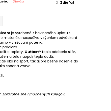
avie
:
Dievča
Zdieľať
ačikom
je vyrobené z bavlneného úpletu s
to materiálu nespočíva v rýchlom odvádzaní
iamo v znižovaní potenia.
 a prádlom.
litej teploty,
Outlast®
teplo odoberie skôr,
ašemu telu naopak teplo dodá.
itie ako na šport, tak aj pre bežné nosenie do
ako spodná vrstva.
ch.
ch zdravotne znevýhodnených kolegov.
n