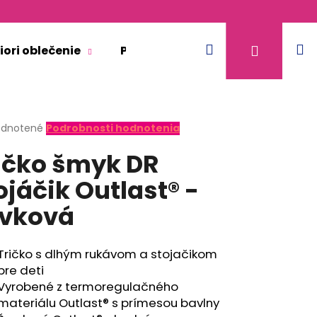
Hľadať
N
Prihláse
iori oblečenie
Pre dospelých
Doplnkový 
k
erné
dnotené
Podrobnosti hodnotenia
tenie
ičko šmyk DR
ktu
ojáčik Outlast® -
ivková
ičiek.
Tričko s dlhým rukávom a stojačikom
pre deti
Vyrobené z termoregulačného
materiálu Outlast® s prímesou bavlny
ULTIFUNKČNÝ TENKÝ