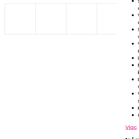
RUŽOVÁ BABY
OUTLAST® - PR
ČIERNA
€9,62
€9,05
Pôvodne:
€15,0
Viac