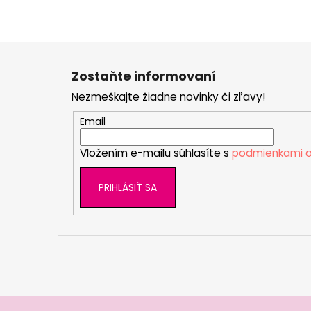
Z
á
Zostaňte informovaní
p
Nezmeškajte žiadne novinky či zľavy!
ä
t
Email
i
Vložením e-mailu súhlasíte s
podmienkami o
e
PRIHLÁSIŤ SA