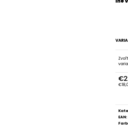
VARI
Zvoľ
vari
€2
€18,
Jedn
cena
Kate
EAN
:
Far