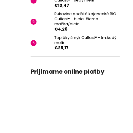
Outlast® - šedý melír
€10,47
Rukavice podšité kojenecké BIO
Outlast® - biela-čierna
mačka/biela
€4,26
Tepláky šmyk Outlast® - tm.šedý
melír
€25,17
Prijímame online platby