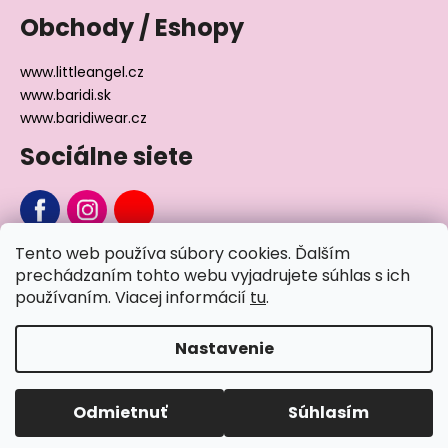
Obchody / Eshopy
www.littleangel.cz
www.baridi.sk
www.baridiwear.cz
Sociálne siete
Tento web používa súbory cookies. Ďalším
Chcete sa nás na niečo opýtať?
prechádzaním tohto webu vyjadrujete súhlas s ich
používaním. Viacej informácií
tu
.
Napíšte nám
Nastavenie
Vytvoril Shoptet
Odmietnuť
Súhlasím
Copyright 2026
Little Angel®
. Všetky práva vyhradené.