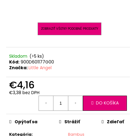
ZOBRAZIŤ VŠETKY PODOBNÉ PRODUKTY
Skladom
(>5 ks)
Kód:
900D601177G00
Značka:
Little Angel
€4,16
€3,38 bez DPH
Jednotková
DO KOŠÍKA
cena:
Opýtať sa
Strážiť
Zdieľať
Kategória
:
Bambus