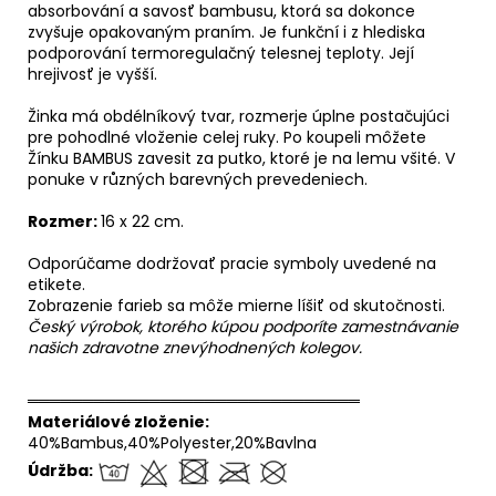
absorbování a savosť bambusu, ktorá sa dokonce
zvyšuje opakovaným praním. Je funkční i z hlediska
podporování termoregulačný telesnej teploty. Její
hrejivosť je vyšší.
Žinka má obdélníkový tvar, rozmerje úplne postačujúci
pre pohodlné vloženie celej ruky. Po koupeli môžete
Žínku BAMBUS zavesit za putko, ktoré je na lemu všité. V
ponuke v různých barevných prevedeniech.
Rozmer:
16 x 22 cm.
Odporúčame dodržovať pracie symboly uvedené na
etikete.
Zobrazenie farieb sa môže mierne líšiť od skutočnosti.
Český výrobok, ktorého kúpou podporíte zamestnávanie
našich zdravotne znevýhodnených kolegov.
══════════════════════════════
Materiálové zloženie:
40%Bambus,40%Polyester,20%Bavlna
Údržba: