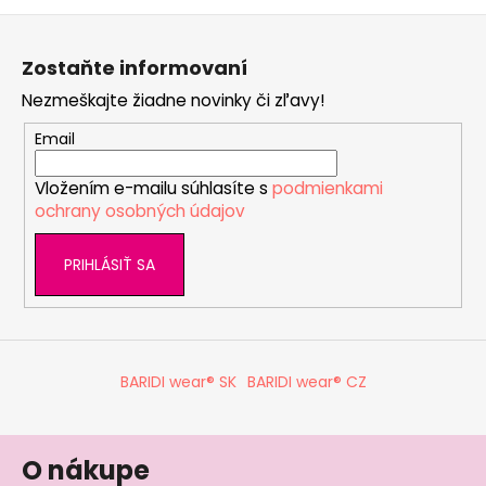
Z
á
Zostaňte informovaní
p
Nezmeškajte žiadne novinky či zľavy!
ä
t
Email
i
Vložením e-mailu súhlasíte s
podmienkami
e
ochrany osobných údajov
PRIHLÁSIŤ SA
BARIDI wear® SK
BARIDI wear® CZ
O nákupe