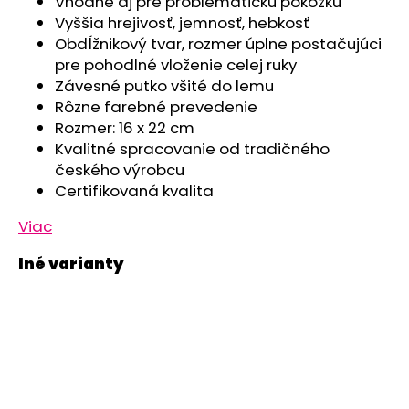
č
Vhodné aj pre problematickú pokožku
a
Vyššia hrejivosť, jemnosť, hebkosť
m
Obdĺžnikový tvar, rozmer úplne postačujúci
e
pre pohodlné vloženie celej ruky
Závesné putko všité do lemu
Rôzne farebné prevedenie
RUKAVICE
Rozmer: 16 x 22 cm
PODŠITÉ
KOJENECKÉ
Kvalitné spracovanie od tradičného
BIO
českého výrobcu
OUTLAST®
Certifikovaná kvalita
-
BIELA-
ČIERNA
Viac
MAČKA/BIELA
€4,26
Pôvodne:
€7,10