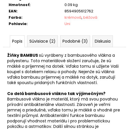
Hmotnosť
:
0.09 kg
EAN
:
8594905612762
Farba
:
krémová
,
béžová
Pohlavie
:
Uni
Popis
Súvisiace (2)
Podobné (3)
Diskusia
Žíňky BAMBUS
sú vyrábeny z bambusového vlákna a
polyesteru. Toto materiálové složení zaručuje, že sú
mäkké a príjemnej na dotek. Vďaka tomu si užijete Vaši
koupel s dotekem relaxu a pohody. Nejenže sú vlákna
vďaka bambusu príjemnej a mäkké na dotyk, zaručují
také spoustu pridaných funkčních vlastností.
Co delá bambusové vlákno tak výjimečným?
Bambusové vlákno je materiál, ktorý má svou povahou
prírodní antibakteriálne vlastnosti. Zároveň je veľmi
jemnej a priedušné, vďaka tomu je mäkké a vhodné pre
textilní průmysl. Antibakteriální funkce bambusu
podporují vhodnost materiálu i pro problematickou
pokožku a astmatikov. Další silnou stránkou je