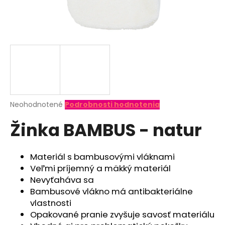
á
j
s
ť
?
Priemerné
Neohodnotené
Podrobnosti hodnotenia
hodnotenie
HĽADAŤ
Žinka BAMBUS - natur
produktu
je
0,0
z
Materiál s bambusovými vláknami
O
5
Veľmi príjemný a mäkký materiál
d
hviezdičiek.
Nevyťaháva sa
p
Bambusové vlákno má antibakteriálne
o
vlastnosti
r
Opakované pranie zvyšuje savosť materiálu
ú