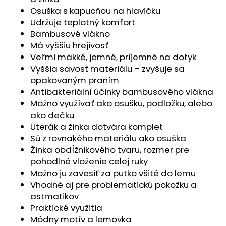
č
Osuška s kapucňou na hlavičku
a
Udržuje teplotný komfort
m
Bambusové vlákno
e
Má vyššiu hrejivosť
Veľmi mäkké, jemné, príjemné na dotyk
NÁKRČNÍK
Vyššia savosť materiálu – zvyšuje sa
DETSKÝ
opakovaným praním
ŠMYK
OUTLAST®
Antibakteriální účinky bambusového vlákna
-
Možno využívať ako osušku, podložku, alebo
TM.SMARAGD
ako dečku
€10,04
Uterák a žinka dotvára komplet
Sú z rovnakého materiálu ako osuška
Žinka obdĺžnikového tvaru, rozmer pre
pohodlné vloženie celej ruky
Možno ju zavesiť za putko všité do lemu
Vhodné aj pre problematickú pokožku a
astmatikov
Praktické využitia
Módny motív a lemovka