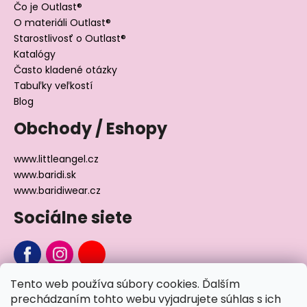
Čo je Outlast®
O materiáli Outlast®
Starostlivosť o Outlast®
Katalógy
Často kladené otázky
Tabuľky veľkostí
Blog
Obchody / Eshopy
www.littleangel.cz
www.baridi.sk
www.baridiwear.cz
Sociálne siete
Tento web používa súbory cookies. Ďalším
Chcete sa nás na niečo opýtať?
prechádzaním tohto webu vyjadrujete súhlas s ich