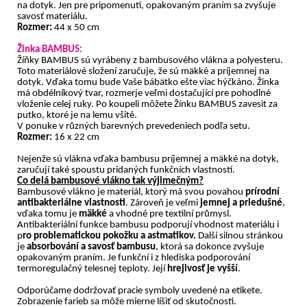
na dotyk. Jen pre pripomenutí, opakovaným praním sa zvyšuje
savosť materiálu.
Rozmer:
44 x 50 cm
Žinka BAMBUS:
Žíňky BAMBUS sú vyrábeny z bambusového vlákna a polyesteru.
Toto materiálové složení zaručuje, že sú mäkké a príjemnej na
dotyk. Vďaka tomu bude Vaše bábätko ešte viac hýčkáno. Žinka
má obdélníkový tvar, rozmerje veľmi dostačující pre pohodlné
vloženie celej ruky. Po koupeli môžete Žínku BAMBUS zavesit za
putko, ktoré je na lemu všité.
V ponuke v různých barevných prevedeniech podľa setu.
Rozmer:
16 x 22 cm
Nejenže sú vlákna vďaka bambusu príjemnej a mäkké na dotyk,
zaručují také spoustu pridaných funkčních vlastností.
Co delá bambusové vlákno tak výjimečným?
Bambusové vlákno je materiál, ktorý má svou povahou
prírodní
antibakteriálne vlastnosti
. Zároveň je veľmi
jemnej a priedušné
,
vďaka tomu je
mäkké
a vhodné pre textilní průmysl.
Antibakteriální funkce bambusu podporují vhodnost materiálu i
p
ro problematickou pokožku a astmatikov.
Další silnou stránkou
je
absorbování a savosť bambusu
, ktorá sa dokonce zvyšuje
opakovaným praním. Je funkční i z hlediska podporování
termoregulačný telesnej teploty. Její
hrejivosť je vyšší
.
Odporúčame dodržovať pracie symboly uvedené na etikete.
Zobrazenie farieb sa môže mierne líšiť od skutočnosti.