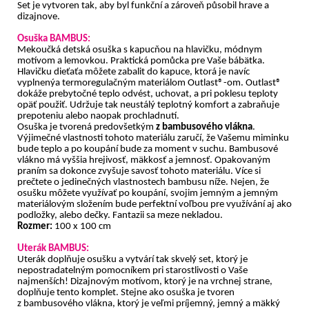
Set je vytvoren tak, aby byl funkční a zároveň působil hrave a
dizajnove.
Osuška BAMBUS:
Mekoučká detská osuška s kapucňou na hlavičku, módnym
motívom a lemovkou. Praktická pomůcka pre Vaše bábätka.
Hlavičku dieťaťa môžete zabalit do kapuce, ktorá je navíc
vyplnenýa termoregulačným materiálom Outlast®-om. Outlast®
dokáže prebytočné teplo odvést, uchovat, a pri poklesu teploty
opäť použiť. Udržuje tak neustálý teplotný komfort a zabraňuje
prepoteniu alebo naopak prochladnutí.
Osuška je tvorená predovšetkým
z bambusového vlákna
.
Výjimečné vlastnosti tohoto materiálu zaručí, že Vašemu miminku
bude teplo a po koupání bude za moment v suchu. Bambusové
vlákno má vyššia hrejivosť, mäkkosť a jemnosť. Opakovaným
praním sa dokonce zvyšuje savosť tohoto materiálu.
Více si
prečtete o jedinečných vlastnostech bambusu níže. Nejen, že
osušku môžete využívať po koupání, svojim jemným a jemným
materiálovým složením bude perfektní voľbou pre využívání aj ako
podložky, alebo dečky. Fantazii sa meze nekladou.
Rozmer:
100 x 100 cm
Uterák BAMBUS:
Uterák doplňuje osušku a vytvárí tak skvelý set, ktorý je
nepostradatelným pomocníkem pri starostlivosti o Vaše
najmenších! Dizajnovým motívom, ktorý je na vrchnej strane,
doplňuje tento komplet. Stejne ako osuška je tvoren
z bambusového vlákna, ktorý je veľmi príjemný, jemný a mäkký