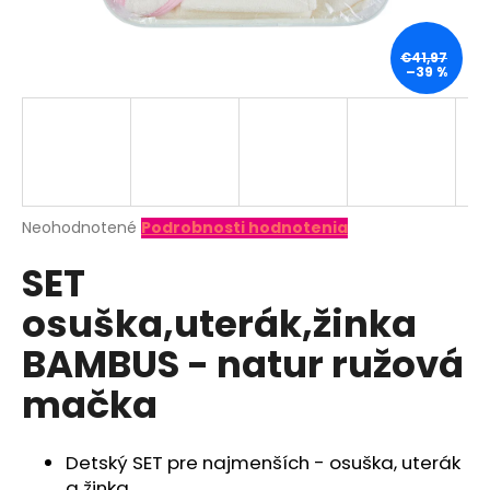
á
j
€41,97
–39 %
s
ť
?
Priemerné
Neohodnotené
Podrobnosti hodnotenia
hodnotenie
HĽADAŤ
SET
produktu
je
osuška,uterák,žinka
0,0
z
O
BAMBUS - natur ružová
5
d
hviezdičiek.
mačka
p
o
r
Detský SET pre najmenších - osuška, uterák
ú
a žinka