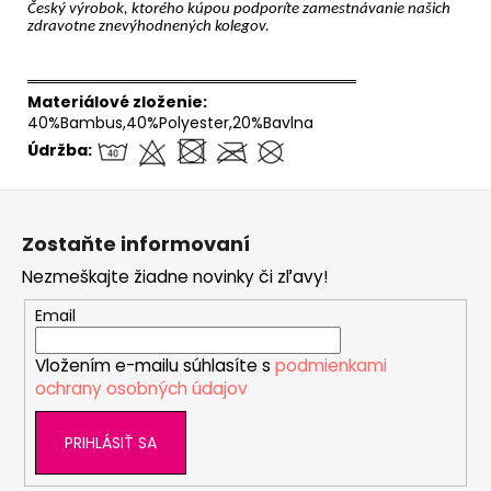
Český výrobok, ktorého kúpou podporíte zamestnávanie našich
zdravotne znevýhodnených kolegov.
══════════════════════════════
Materiálové zloženie:
40%Bambus,40%Polyester,20%Bavlna
Údržba:
Z
á
Zostaňte informovaní
p
Nezmeškajte žiadne novinky či zľavy!
ä
t
Email
i
Vložením e-mailu súhlasíte s
podmienkami
e
ochrany osobných údajov
PRIHLÁSIŤ SA