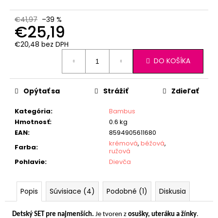
€41,97
–39 %
€25,19
€20,48 bez DPH
Jednotková
DO KOŠÍKA
cena:
Opýtať sa
Strážiť
Zdieľať
Kategória
:
Bambus
Hmotnosť
:
0.6 kg
EAN
:
8594905611680
krémová
,
béžová
,
Farba
:
ružová
Pohlavie
:
Dievča
Popis
Súvisiace (4)
Podobné (1)
Diskusia
Detský SET pre najmenších.
Je tvoren z
osušky, uteráku a žínky
.