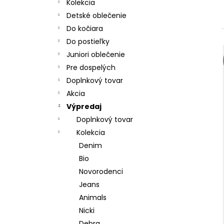
CHRBÁT ANGEL - OUTLAST® - KRÉMOVÁ
Kolekcia
FARMA
Detské oblečenie
€54,58
Do kočiara
Do postieľky
Juniori oblečenie
Pre dospelých
Doplnkový tovar
Akcia
Výpredaj
Doplnkový tovar
Kolekcia
Denim
Bio
Novorodenci
Jeans
Animals
Nicki
Debra