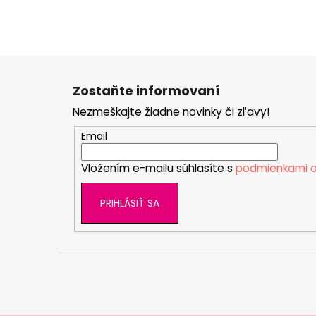
Z
á
Zostaňte informovaní
p
Nezmeškajte žiadne novinky či zľavy!
ä
t
Email
i
Vložením e-mailu súhlasíte s
podmienkami o
e
PRIHLÁSIŤ SA