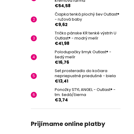
krémová farma
€54,58
Čiapka tenká plochý šev Outlast®
- ružová baby
€9,62
Tričko pánske KR tenké výstrih U
Outlast® - modrý melír
€41,98
Polodupačky šmyk Outlast® -
šedý melír
€16,76
Set prosteradlo do kočiara
nepriepustné priedušné - biela
€13,41
Ponožky STYL ANGEL - Outlast® -
tm. šedá/čierna
€3,74
Prijímame online platby