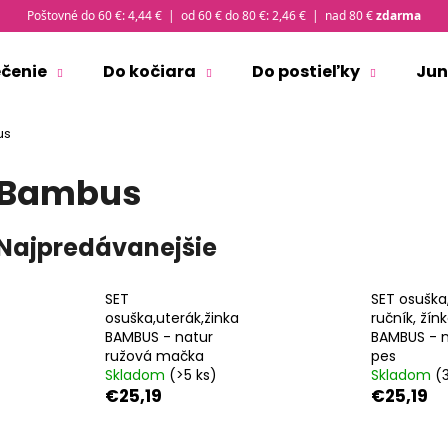
Poštovné do 60 €: 4,44 € | od 60 € do 80 €: 2,46 € | nad 80 €
zdarma
ečenie
Do kočiara
Do postieľky
Jun
Čo potrebujete nájsť?
us
Bambus
HĽADAŤ
Najpredávanejšie
Odporúčame
SET
SET osuška
osuška,uterák,žinka
ručník, žín
BAMBUS - natur
BAMBUS - 
ružová mačka
pes
Skladom
(>5 ks)
Skladom
(
€25,19
€25,19
ČIAPKA TENKÁ PLOCHÝ ŠEV OUTLAST® -
TRIČKO PÁNSKE 