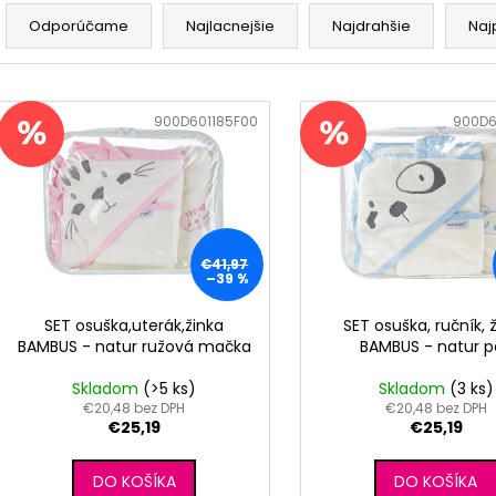
R
RUŽOVÁ BABY
OUTLAST® - MOD
a
Odporúčame
Najlacnejšie
Najdrahšie
Naj
€9,62
€41,98
d
e
V
n
ý
Kód:
900D601185F00
Kód:
900D6
i
p
e
i
p
s
r
p
o
r
€41,97
–39 %
d
o
u
d
SET osuška,uterák,žinka
SET osuška, ručník, 
k
BAMBUS - natur ružová mačka
BAMBUS - natur p
u
t
k
Skladom
(>5 ks)
Skladom
(3 ks)
o
t
€20,48 bez DPH
€20,48 bez DPH
v
€25,19
€25,19
o
v
DO KOŠÍKA
DO KOŠÍKA