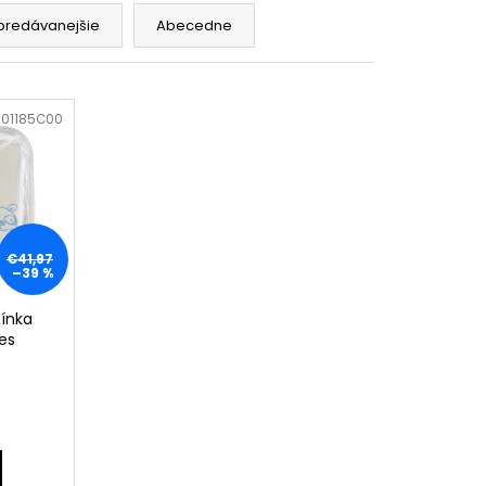
RÝ MELÍR
predávanejšie
Abecedne
01185C00
€41,97
–39 %
žínka
es