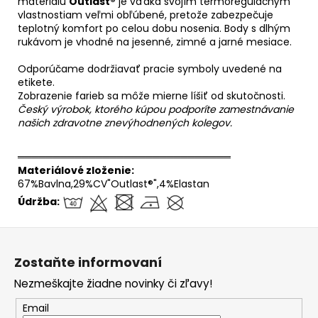
materiálu
Outlast®
je vďaka svojím termoregulačným
vlastnostiam veľmi obľúbené, pretože zabezpečuje
teplotný komfort po celou dobu nosenia. Body s dlhým
rukávom je vhodné na jesenné, zimné a jarné mesiace.
Odporúčame dodržiavať pracie symboly uvedené na
etikete.
Zobrazenie farieb sa môže mierne líšiť od skutočnosti.
Český výrobok, ktorého kúpou podporíte zamestnávanie
našich zdravotne znevýhodnených kolegov.
══════════════════════════════
Materiálové zloženie:
67%Bavlna,29%CV"Outlast®",4%Elastan
Údržba:
Z
á
Zostaňte informovaní
p
Nezmeškajte žiadne novinky či zľavy!
ä
t
Email