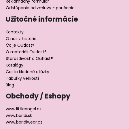
Reklamačný formulár
Odstúpenie od zmluvy - poučenie
Užitočné informácie
Kontakty
O nás z histórie
Čo je Outlast®
O materiáli Outlast®
Starostlivosť o Outlast®
Katalógy
Často kladené otázky
Tabuľky veľkostí
Blog
Obchody / Eshopy
www.littleangel.cz
www.baridi.sk
www.baridiwear.cz