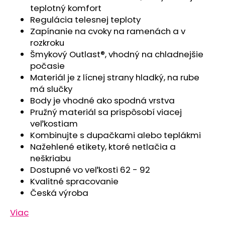
č
teplotný komfort
a
Regulácia telesnej teploty
m
Zapínanie na cvoky na ramenách a v
e
rozkroku
Šmykový Outlast®, vhodný na chladnejšie
POLODUPAČKY
počasie
ŠMYK
Materiál je z lícnej strany hladký, na rube
OUTLAST®
má slučky
-
ŠEDÝ
Body je vhodné ako spodná vrstva
MELÍR
Pružný materiál sa prispôsobí viacej
€16,76
veľkostiam
Kombinujte s dupačkami alebo teplákmi
Nažehlené etikety, ktoré netlačia a
neškriabu
Dostupné vo veľkosti 62 - 92
Kvalitné spracovanie
Česká výroba
Viac