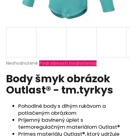
á
j
s
ť
?
Priemerné
Neohodnotené
Podrobnosti hodnotenia
hodnotenie
HĽADAŤ
Body šmyk obrázok
produktu
je
Outlast® - tm.tyrkys
0,0
z
O
5
d
hviezdičiek.
Pohodlné body s dlhým rukávom a
p
potlačeným obrázkom
o
Príjemný bavlnený úplet s
r
termoregulačným materiálom Outlast®
ú
Prímes materiálu Outlast®, ktorý udržuje