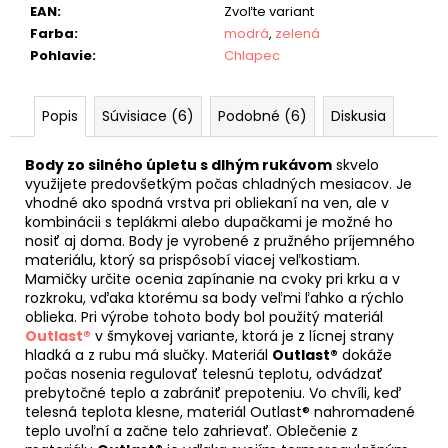
EAN
:
Zvoľte variant
Farba
:
modrá
,
zelená
Pohlavie
:
Chlapec
Popis
Súvisiace (6)
Podobné (6)
Diskusia
Body zo silného úpletu s dlhým rukávom
skvelo
využijete predovšetkým počas chladných mesiacov. Je
vhodné ako spodná vrstva pri obliekaní na ven, ale v
kombinácii s teplákmi alebo dupačkami je možné ho
nosiť aj doma. Body je vyrobené z pružného príjemného
materiálu, ktorý sa prispôsobí viacej veľkostiam.
Mamičky určite ocenia zapínanie na cvoky pri krku a v
rozkroku, vďaka ktorému sa body veľmi ľahko a rýchlo
oblieka. Pri výrobe tohoto body bol použitý materiál
Outlast®
v šmykovej variante, ktorá je z lícnej strany
hladká a z rubu má slučky. Materiál
Outlast®
dokáže
počas nosenia regulovať telesnú teplotu, odvádzať
prebytočné teplo a zabrániť prepoteniu. Vo chvíli, keď
telesná teplota klesne, materiál Outlast® nahromadené
teplo uvoľní a začne telo zahrievať. Oblečenie z