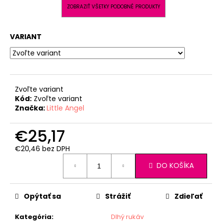
ZOBRAZIŤ VŠETKY PODOBNÉ PRODUKTY
VARIANT
Zvoľte variant
Kód:
Zvoľte variant
Značka:
Little Angel
€25,17
€20,46 bez DPH
Jednotková
DO KOŠÍKA
cena:
Opýtať sa
Strážiť
Zdieľať
Kategória
:
Dlhý rukáv