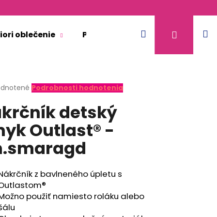
Hľadať
N
Prihláse
iori oblečenie
Pre dospelých
Doplnkový 
k
erné
dnotené
Podrobnosti hodnotenia
tenie
krčník detský
ktu
yk Outlast® -
m.smaragd
ičiek.
Nákrčník z bavlneného úpletu s
Outlastom®
Možno použiť namiesto roláku alebo
šálu
KR TENKÉ VÝSTRIH U