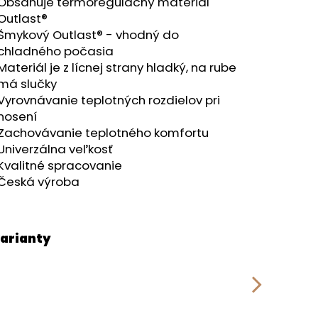
RÝ MELÍR
Obsahuje termoregulačný materiál
Outlast®
Šmykový Outlast® - vhodný do
chladného počasia
Materiál je z lícnej strany hladký, na rube
má slučky
Vyrovnávanie teplotných rozdielov pri
nosení
Zachovávanie teplotného komfortu
Univerzálna veľkosť
Kvalitné spracovanie
Česká výroba