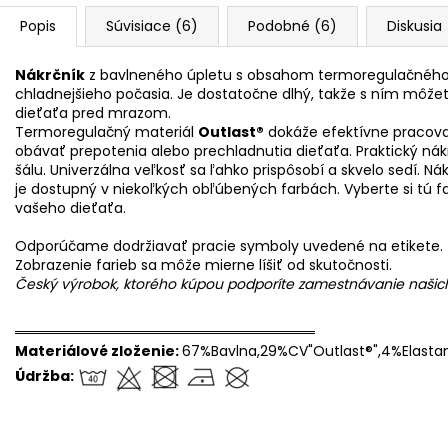
Popis
Súvisiace (6)
Podobné (6)
Diskusia
Nákrčník
z bavlneného úpletu s obsahom termoregulačného
chladnejšieho počasia. Je dostatočne dlhý, takže s ním môžete
dieťaťa pred mrazom.
Termoregulačný materiál
Outlast®
dokáže efektívne pracova
obávať prepotenia alebo prechladnutia dieťaťa. Praktický ná
šálu. Univerzálna veľkosť sa ľahko prispôsobí a skvelo sedí. 
je dostupný v niekoľkých obľúbených farbách. Vyberte si tú f
vašeho dieťaťa.
Odporúčame dodržiavať pracie symboly uvedené na etikete.
Zobrazenie farieb sa môže mierne líšiť od skutočnosti.
Český výrobok, ktorého kúpou podporíte zamestnávanie naši
══════════════════════════════
Materiálové zloženie:
67%Bavlna,29%CV"Outlast®",4%Elasta
Údržba: