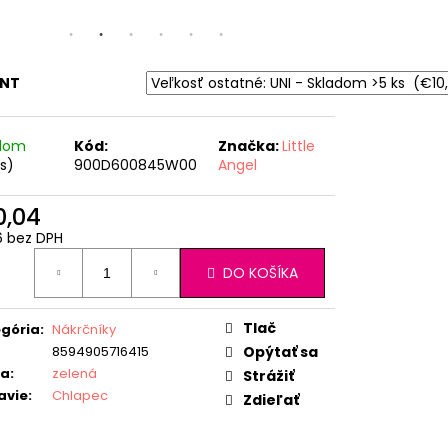
ANT
adom
Kód:
Značka:
Little
ks)
900D600845W00
Angel
0,04
6 bez DPH
otková
DO KOŠÍKA
:
Tlač
gória
:
Nákrčníky
8594905716415
Opýtať sa
ba
:
zelená
Strážiť
avie
:
Chlapec
Zdieľať