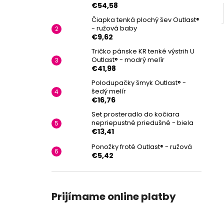
€54,58
Čiapka tenká plochý šev Outlast®
- ružová baby
€9,62
Tričko pánske KR tenké výstrih U
Outlast® - modrý melír
€41,98
Polodupačky šmyk Outlast® -
šedý melír
€16,76
Set prosteradlo do kočiara
nepriepustné priedušné - biela
€13,41
Ponožky froté Outlast® - ružová
€5,42
Prijímame online platby