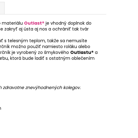
 materiálu
Outlast®
je vhodný doplnok do
 zakryť aj ústa aj nos a ochrániť tak tvár
ť s telesným teplom, takže sa nemusíte
krčník možno použiť namiesto roláku alebo
Nákrčník je vyrobený zo šmykového
Outlastu®
a
arbu, ktorá bude ladiť s ostatným oblečením
ch zdravotne znevýhodnených kolegov.
n