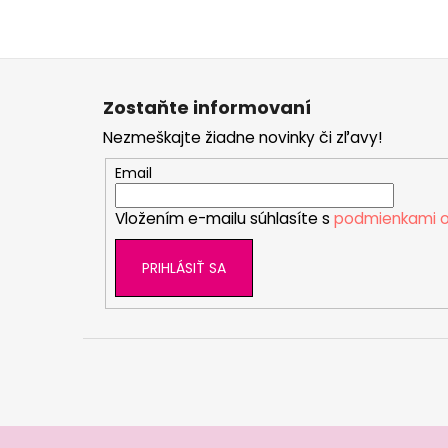
Z
á
Zostaňte informovaní
p
Nezmeškajte žiadne novinky či zľavy!
ä
t
Email
i
Vložením e-mailu súhlasíte s
podmienkami o
e
PRIHLÁSIŤ SA