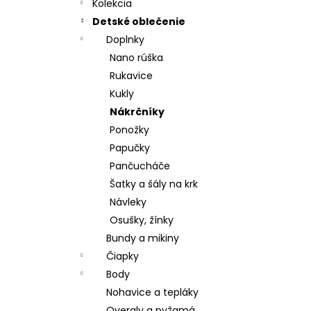
CHRBÁT ANGEL - OUTLAST® - KRÉMOVÁ
Kolekcia
FARMA
Detské oblečenie
€54,58
Doplnky
Nano rúška
Rukavice
Kukly
Nákrčníky
Ponožky
Papučky
Pančucháče
Šatky a šály na krk
Návleky
Osušky, žínky
Bundy a mikiny
Čiapky
Body
Nohavice a tepláky
Overaly a pyžamá