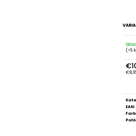
VARI
Skl
(>5 
€1
€8,1
Jedn
cena
Kate
EAN
:
Far
Pohl