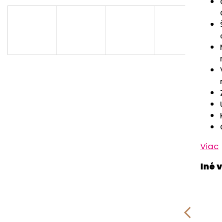
RUŽOVÁ BABY
OUTLAST® - MOD
€9,62
€41,98
Viac