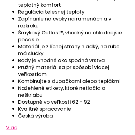
č
teplotný komfort
a
Regulácia telesnej teploty
m
Zapínanie na cvoky na ramenách a v
e
rozkroku
Šmykový Outlast®, vhodný na chladnejšie
ČIAPKA
počasie
TENKÁ
Materiál je z lícnej strany hladký, na rube
PLOCHÝ
má slučky
ŠEV
OUTLAST®
Body je vhodné ako spodná vrstva
-
Pružný materiál sa prispôsobí viacej
RUŽOVÁ
veľkostiam
BABY
Kombinujte s dupačkami alebo teplákmi
€9,62
Nažehlené etikety, ktoré netlačia a
neškriabu
Dostupné vo veľkosti 62 - 92
Kvalitné spracovanie
Česká výroba
Viac