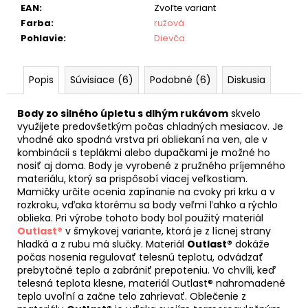
EAN
:
Zvoľte variant
Farba
:
ružová
Pohlavie
:
Dievča
Popis
Súvisiace (6)
Podobné (6)
Diskusia
Body zo silného úpletu s dlhým rukávom
skvelo
využijete predovšetkým počas chladných mesiacov. Je
vhodné ako spodná vrstva pri obliekaní na ven, ale v
kombinácii s teplákmi alebo dupačkami je možné ho
nosiť aj doma. Body je vyrobené z pružného príjemného
materiálu, ktorý sa prispôsobí viacej veľkostiam.
Mamičky určite ocenia zapínanie na cvoky pri krku a v
rozkroku, vďaka ktorému sa body veľmi ľahko a rýchlo
oblieka. Pri výrobe tohoto body bol použitý materiál
Outlast®
v šmykovej variante, ktorá je z lícnej strany
hladká a z rubu má slučky. Materiál
Outlast®
dokáže
počas nosenia regulovať telesnú teplotu, odvádzať
prebytočné teplo a zabrániť prepoteniu. Vo chvíli, keď
telesná teplota klesne, materiál Outlast® nahromadené
teplo uvoľní a začne telo zahrievať. Oblečenie z