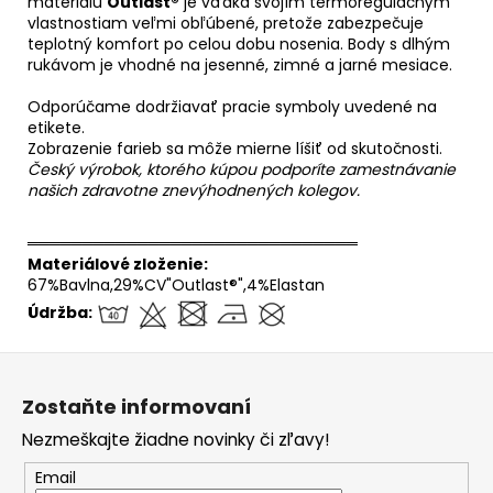
materiálu
Outlast®
je vďaka svojím termoregulačným
vlastnostiam veľmi obľúbené, pretože zabezpečuje
teplotný komfort po celou dobu nosenia. Body s dlhým
rukávom je vhodné na jesenné, zimné a jarné mesiace.
Odporúčame dodržiavať pracie symboly uvedené na
etikete.
Zobrazenie farieb sa môže mierne líšiť od skutočnosti.
Český výrobok, ktorého kúpou podporíte zamestnávanie
našich zdravotne znevýhodnených kolegov.
══════════════════════════════
Materiálové zloženie:
67%Bavlna,29%CV"Outlast®",4%Elastan
Údržba:
Z
á
Zostaňte informovaní
p
Nezmeškajte žiadne novinky či zľavy!
ä
t
Email