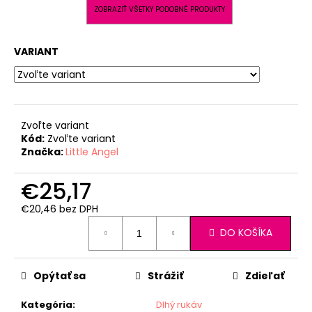
ZOBRAZIŤ VŠETKY PODOBNÉ PRODUKTY
VARIANT
Zvoľte variant
Kód:
Zvoľte variant
Značka:
Little Angel
€25,17
€20,46 bez DPH
Jednotková
DO KOŠÍKA
cena:
Opýtať sa
Strážiť
Zdieľať
Kategória
:
Dlhý rukáv