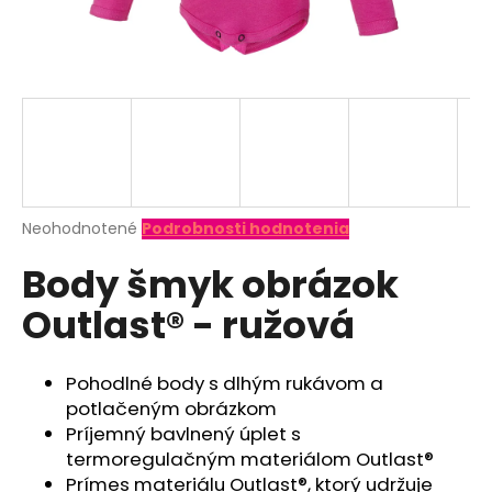
á
j
s
ť
?
Priemerné
Neohodnotené
Podrobnosti hodnotenia
hodnotenie
HĽADAŤ
Body šmyk obrázok
produktu
je
Outlast® - ružová
0,0
z
O
5
d
hviezdičiek.
Pohodlné body s dlhým rukávom a
p
potlačeným obrázkom
o
Príjemný bavlnený úplet s
r
termoregulačným materiálom Outlast®
ú
Prímes materiálu Outlast®, ktorý udržuje