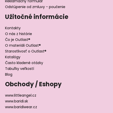
Reklamačný formulár
Odstúpenie od zmluvy - poučenie
Užitočné informácie
Kontakty
O nás z histórie
Čo je Outlast®
O materiáli Outlast®
Starostlivosť o Outlast®
Katalógy
Často kladené otázky
Tabuľky veľkostí
Blog
Obchody / Eshopy
www.littleangel.cz
www.baridi.sk
www.baridiwear.cz